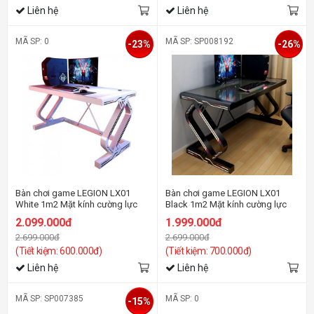
Liên hệ
Liên hệ
MÃ SP: 0
MÃ SP: SP008192
-23%
-26%
Bàn chơi game LEGION LX01
Bàn chơi game LEGION LX01
White 1m2 Mặt kính cường lực
Black 1m2 Mặt kính cường lực
kết cấu sợi Carbon
kết cấu sợi Carbon
2.099.000đ
1.999.000đ
2.699.000đ
2.699.000đ
(Tiết kiệm: 600.000đ)
(Tiết kiệm: 700.000đ)
Liên hệ
Liên hệ
MÃ SP: SP007385
MÃ SP: 0
-15%