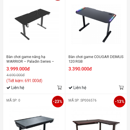
Bàn chơi game nâng hạ
Bàn chơi game COUGAR DEIMUS
WARRIOR – Paladin Series –
120 RGB
WGT606 Pro Black
3.999.000đ
3.390.000đ
4.690.000đ
(Tiết kiệm: 691.000đ)
Liên hệ
Liên hệ
MÃ SP: 0
MÃ SP: SP006576
-23%
-13%