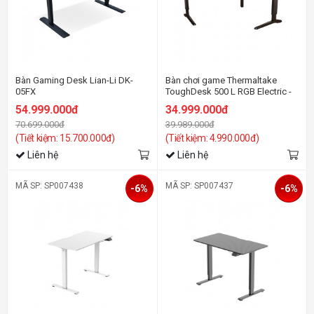
Bàn Gaming Desk Lian-Li DK-
Bàn chơi game Thermaltake
05FX
ToughDesk 500 L RGB Electric -
Black
54.999.000đ
34.999.000đ
70.699.000đ
39.989.000đ
(Tiết kiệm: 15.700.000đ)
(Tiết kiệm: 4.990.000đ)
Liên hệ
Liên hệ
MÃ SP: SP007438
MÃ SP: SP007437
-6%
-6%