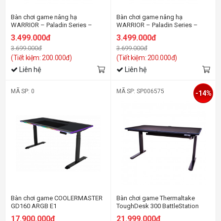
Bàn chơi game nâng hạ
Bàn chơi game nâng hạ
WARRIOR – Paladin Series –
WARRIOR – Paladin Series –
WGT604 (Trắng)
WGT604 (Đen)
3.499.000đ
3.499.000đ
3.699.000đ
3.699.000đ
(Tiết kiệm: 200.000đ)
(Tiết kiệm: 200.000đ)
Liên hệ
Liên hệ
MÃ SP: 0
MÃ SP: SP006575
-14%
Bàn chơi game COOLERMASTER
Bàn chơi game Thermaltake
GD160 ARGB E1
ToughDesk 300 BattleStation
RGB Gaming Desk
17.900.000đ
21.999.000đ