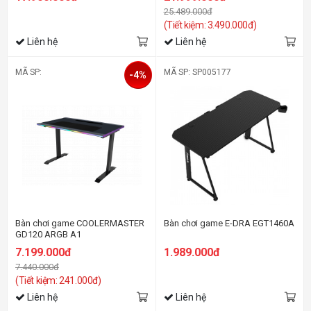
25.489.000đ
(Tiết kiệm: 3.490.000đ)
Liên hệ
Liên hệ
MÃ SP:
MÃ SP: SP005177
-4%
Bàn chơi game COOLERMASTER
Bàn chơi game E-DRA EGT1460A
GD120 ARGB A1
7.199.000đ
1.989.000đ
7.440.000đ
(Tiết kiệm: 241.000đ)
Liên hệ
Liên hệ