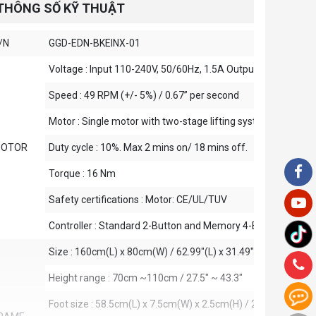
THÔNG SỐ KỸ THUẬT
/N
GGD-EDN-BKEINX-01
Voltage : Input 110-240V, 50/60Hz, 1.5A Output 29V, 2.5A
Speed : 49 RPM (+/- 5%) / 0.67” per second
Motor : Single motor with two-stage lifting system
OTOR
Duty cycle : 10%. Max 2 mins on/ 18 mins off.
Torque : 16 Nm
Safety certifications : Motor: CE/UL/TUV
Controller : Standard 2-Button and Memory 4-Button
Size : 160cm(L) x 80cm(W) / 62.99"(L) x 31.49"(W)
Height range : 70cm ~110cm / 27.5" ~ 43.3"
Foot size : 58.5cm(L) x 7.5cm(W) x 2.5cm(H) / 23"(L) x 2.95"(