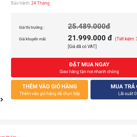
Bảo hành:
24 Tháng
25.489.000đ
Giá thị trường :
21.999.000 đ
(Tiết kiệm:
Giá khuyến mãi:
[Giá đã có VAT]
ĐẶT MUA NGAY
Giao hàng tận nơi nhanh chóng
THÊM VÀO GIỎ HÀNG
MUA TRẢ
Thêm vào giỏ hàng để chọn tiếp
Lãi suất 