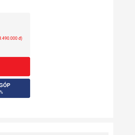
 3.490.000 đ)
 GÓP
0%