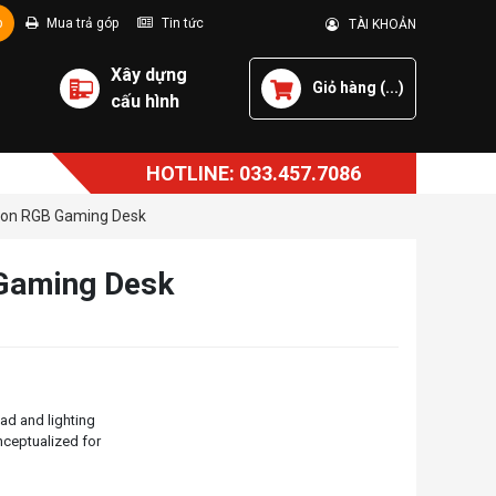
p
Mua trả góp
Tin tức
TÀI KHOẢN
Xây dựng
Giỏ hàng (
...
)
cấu hình
HOTLINE: 033.457.7086
ion RGB Gaming Desk
 Gaming Desk
ad and lighting
onceptualized for