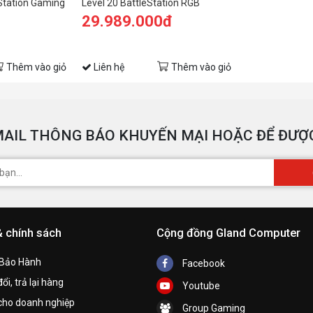
eStation Gaming
Level 20 BattleStation RGB
O
Gaming Desk
29.989.000đ
Thêm vào giỏ
Liên hệ
Thêm vào giỏ
AIL THÔNG BÁO KHUYẾN MẠI HOẶC ĐỂ ĐƯỢC
& chính sách
Cộng đồng Gland Computer
 Bảo Hành
Facebook
ổi, trả lại hàng
Youtube
cho doanh nghiệp
Group Gaming