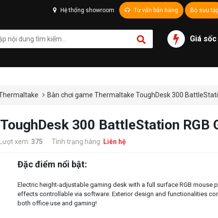
Hệ thống showroom
Tư vấn bán hàng
Bộ sưu tậ
Giá sốc
Thermaltake
Bàn chơi game Thermaltake ToughDesk 300 BattleStat
 ToughDesk 300 BattleStation RGB
Lượt xem:
375
Tình trạng hàng:
Liên hệ
Đặc điểm nổi bật:
Electric height-adjustable gaming desk with a full surface RGB mouse p
effects controllable via software. Exterior design and functionalities c