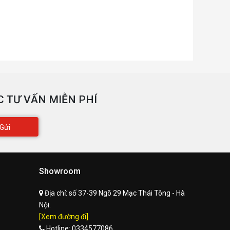
THERS
Included extra large black mousepad : 1600mm(L) x 800mm(W
Shipping dimensions : 88cm(L) x 88cm(W) x 28.5cm(H) / 34.6
Warranty : 2 year warranty (desktop, motor, frame, controlle
 TƯ VẤN MIỄN PHÍ
Gửi
Showroom
Địa chỉ:
số 37-39 Ngõ 29 Mạc Thái Tông - Hà
Nội.
[Xem đường đi]
Hotline:
0334577086