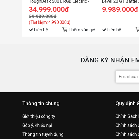
ToughDesk 500 L RGB Electric -
Level 20 GT Battl
Black
Desk
34.999.000đ
9.989.000đ
39.989.000đ
(Tiết kiệm: 4.990.000đ)
Liên hệ
Thêm vào giỏ
Liên hệ
ĐĂNG KÝ NHẬN EM
Thông tin chung
Quy định 
Giới thiệu công ty
Chính Sách
Góp ý, Khiếu nại
Chính sách đ
Thông tin tuyển dụng
Chính sách 