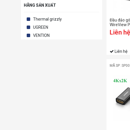
HÃNG SẢN XUẤT
Thermal grizzly
Đầu đảo g
WireView Pr
UGREEN
Liên h
VENTION
Liên hệ
MÃ SP: SP0