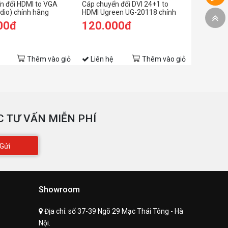
n đổi HDMI to VGA
Cáp chuyển đổi DVI 24+1 to
dio) chính hãng
HDMI Ugreen UG-20118 chính
252 cao cấp
hãng
00đ
120.000đ
Thêm vào giỏ
Liên hệ
Thêm vào giỏ
 TƯ VẤN MIỄN PHÍ
Gửi
Showroom
Địa chỉ:
số 37-39 Ngõ 29 Mạc Thái Tông - Hà
Nội.