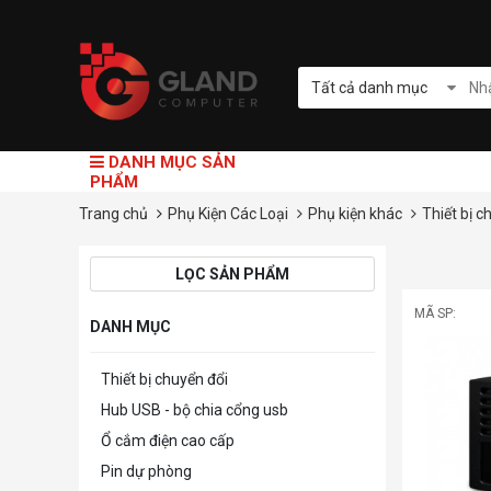
Tất cả danh mục
DANH MỤC SẢN
PHẨM
Trang chủ
Phụ Kiện Các Loại
Phụ kiện khác
Thiết bị c
LỌC SẢN PHẨM
MÃ SP:
DANH MỤC
Thiết bị chuyển đổi
Hub USB - bộ chia cổng usb
Ổ cắm điện cao cấp
Pin dự phòng