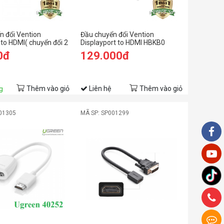
 đổi Vention
Đầu chuyển đổi Vention
to HDMI( chuyển đổi 2
Displayport to HDMI HBKB0
0đ
129.000đ
Thêm vào giỏ
Liên hệ
Thêm vào giỏ
g
01305
MÃ SP: SP001299