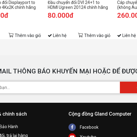
 đổi Displayport to
Đầu chuyển đổi DVI 24+1 to
Cáp chuyể
ợ 4Kx2K chính hãng
HDMI Ugreen 20124 chính hãng
(không Au
363
Ugreen 40
00đ
80.000đ
260.0
Thêm vào giỏ
Liên hệ
Thêm vào giỏ
Liên hệ
g
AIL THÔNG BÁO KHUYẾN MẠI HOẶC ĐỂ ĐƯỢC
& chính sách
Cộng đồng Gland Computer
 Bảo Hành
Facebook
ổi, trả lại hàng
Youtube