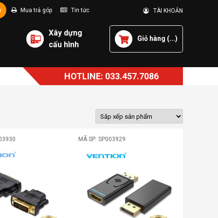
p
Mua trả góp
Tin tức
TÀI KHOẢN
Xây dựng
Giỏ hàng (
...
)
cấu hình
HOTLINE: 033.457.7086
03930
MÃ SP: SP003929