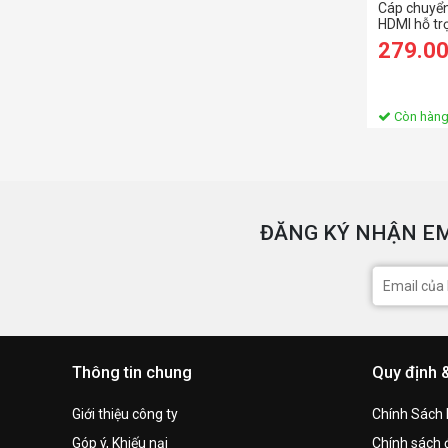
Cáp chuyển
HDMI hỗ tr
Ugreen 40
279.0
Còn hàn
ĐĂNG KÝ NHẬN EM
Thông tin chung
Quy định 
Giới thiệu công ty
Chính Sách
Góp ý, Khiếu nại
Chính sách đ