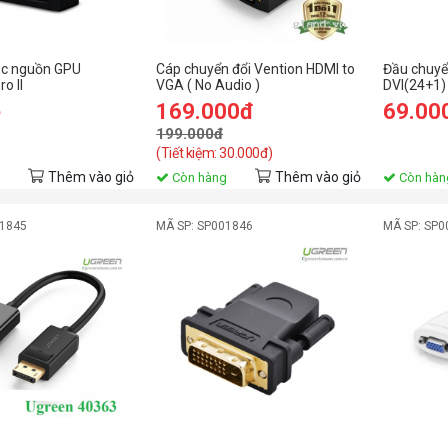
óc nguồn GPU
Cáp chuyển đổi Vention HDMI to
Đầu chuyển
o II
VGA ( No Audio )
DVI(24+1) 
chiều)
ệ
169.000đ
69.00
199.000đ
(Tiết kiệm: 30.000đ)
Thêm vào giỏ
Thêm vào giỏ
Còn hàng
Còn hàn
01845
MÃ SP: SP001846
MÃ SP: SP0