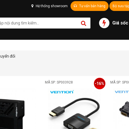
Hệ thống showroom
Tư vấn bán hàng
Bộ sưu tậ
Giá sốc
huyển đổi
MÃ SP: SP003928
MÃ SP: SP0
-16%