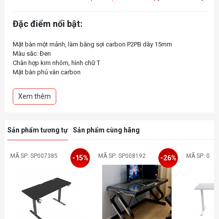
Đặc điểm nổi bật:
Mặt bàn một mảnh, làm bằng sợi carbon P2PB dày 15mm
Màu sắc: Đen
Chân hợp kim nhôm, hình chữ T
Mặt bàn phủ vân carbon
Điều chỉnh độ cao bằng điện (73cm – 119cm)
Chức năng ghi nhớ chiều cao thông minh
Xem thêm
Kích thước: Dài 1100mm x Rộng 600mm x Cao 730mm – 1190mm
Sản phẩm tương tự
Sản phẩm cùng hãng
MÃ SP: SP007385
MÃ SP: SP008192
MÃ SP: 0
-15%
-26%