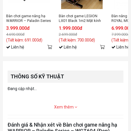
Bàn chơi game nâng hạ
Bàn chơi game LEGION
Bàn nâng 
WARRIOR – Paladin Series
LX01 Black 1m2 Mặt kính
ROYAL MOS
– WGT606 Pro Black
cường lực kết cấu sợi
3.999.000đ
1.999.000đ
6.999.00
Carbon
4.690.000đ
2.699.000đ
7.399.000đ
(Tiết kiệm: 691.000đ)
(Tiết kiệm: 700.000đ)
(Tiết kiệm:
Liên hệ
Liên hệ
Liên hệ
THÔNG SỐ KỸ THUẬT
Đang cập nhật...
Xem thêm
Đánh giá & Nhận xét về Bàn chơi game nâng hạ
WARRIOR – Paladin Series – WGT604 (Đen)