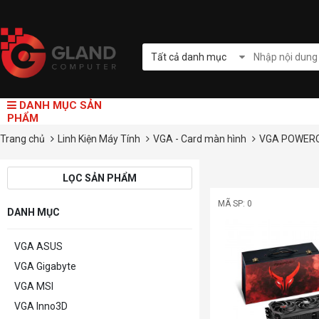
Tất cả danh mục
DANH MỤC SẢN
PHẨM
Trang chủ
Linh Kiện Máy Tính
VGA - Card màn hình
VGA POWER
LỌC SẢN PHẨM
MÃ SP: 0
DANH MỤC
VGA ASUS
VGA Gigabyte
VGA MSI
VGA Inno3D