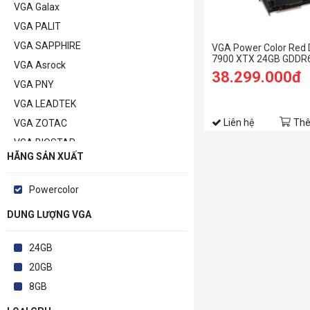
VGA Galax
VGA PALIT
VGA SAPPHIRE
VGA Power Color Red 
7900 XTX 24GB GDDR6
VGA Asrock
Edition
38.299.000đ
VGA PNY
VGA LEADTEK
Liên hệ
Thê
VGA ZOTAC
VGA BIOSTAR
HÃNG SẢN XUẤT
VGA POWERCOLOR
VGA MANLI
Powercolor
VGA GAINWARD
DUNG LƯỢNG VGA
VGA Khác
24GB
20GB
8GB