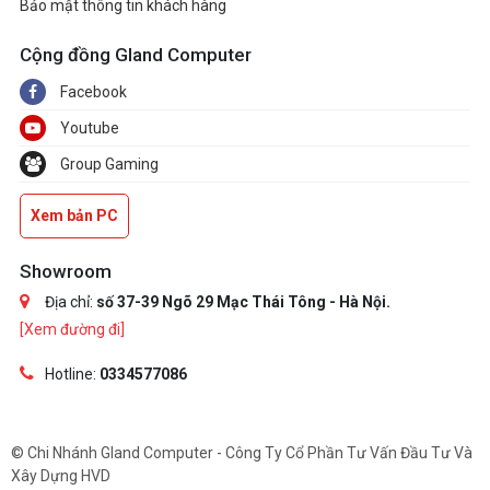
Bảo mật thông tin khách hàng
Cộng đồng Gland Computer
Facebook
Youtube
Group Gaming
Xem bản PC
Showroom
Địa chỉ:
số 37-39 Ngõ 29 Mạc Thái Tông - Hà Nội.
[Xem đường đi]
Hotline:
0334577086
© Chi Nhánh Gland Computer - Công Ty Cổ Phần Tư Vấn Đầu Tư Và
Xây Dựng HVD