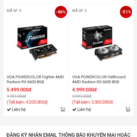
MÃ SP: 0
MÃ SP: 0
-46%
-51%
VGA POWERCOLOR Fighter AMD
VGA POWERCOLOR Hellhound
Radeon RX 6600 8GB
AMD Radeon RX 6600 8GB
5.499.000đ
4.999.000đ
9.999.000đ
9.999.000đ
(Tiết kiệm: 4.500.000đ)
(Tiết kiệm: 5.000.000đ)
Liên hệ
Liên hệ
ĐĂNG KÝ NHẬN EMAIL THÔNG BÁO KHUYẾN MẠI HOẶC