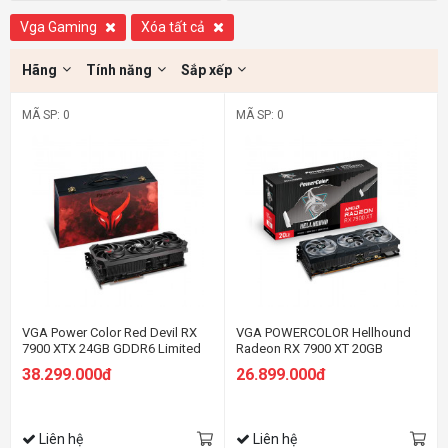
Vga Gaming
Xóa tất cả
Hãng
Tính năng
Sắp xếp
MÃ SP: 0
MÃ SP: 0
VGA Power Color Red Devil RX
VGA POWERCOLOR Hellhound
7900 XTX 24GB GDDR6 Limited
Radeon RX 7900 XT 20GB
Edition
GDDR6
38.299.000đ
26.899.000đ
Liên hệ
Liên hệ