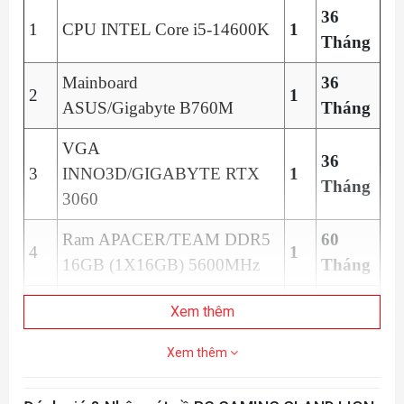
36
1
CPU INTEL Core i5-14600K
1
Tháng
Mainboard
36
2
1
ASUS/Gigabyte B
760M
Tháng
VGA
36
3
INNO3D/GIGABYTE RTX
1
Tháng
3060
Ram APACER/TEAM DDR5
60
4
1
16GB (1X16GB) 5600MHz
Tháng
SSD M.2
36
Xem thêm
5
1
Kingmax/TeamGroup 512GB
Tháng
Xem thêm
36
6
Nguồn SAMA 550
Bronze
1
Tháng