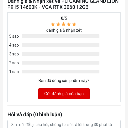
Đánh giá & Nhận xét về PC GAMING GLAND LION
P9 I5 14600K - VGA RTX 3060 12GB
12
7
Vỏ Case VSP X7
1
Tháng
0
/5
đánh giá & nhận xét
5 sao
4 sao
3 sao
2 sao
1 sao
Bạn đã dùng sản phẩm này?
Gửi đánh giá của bạn
Hỏi và đáp (0 bình luận)