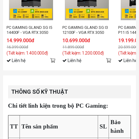
PC GAMING GLAND SG I5
PC GAMING GLAND SG I3
PC GAMING
14400F - VGA RTX 3050
12100F - VGA RTX 3050
P11 I5 1440
7600 8GB
14.999.000đ
10.699.000đ
19.199.0
16.399.000đ
11.899.000đ
20.599.000
(Tiết kiệm: 1.400.000đ)
(Tiết kiệm: 1.200.000đ)
(Tiết kiệm:
Liên hệ
Liên hệ
Liên hệ
THÔNG SỐ KỸ THUẬT
Chi tiết linh kiện trong bộ PC Gaming:
Bảo
TT
Tên sản phẩm
SL
hành