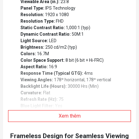
Viewable Area (in.):
23.8
Panel Type:
IPS Technology
Resolution:
1920 x 1080
Resolution Type:
FHD
Static Contrast Ratio:
1,000:1 (typ)
Dynamic Contrast Ratio:
50M:1
Light Source:
LED
Brightness:
250 cd/m2 (typ)
Colors:
16.7M
Color Space Support:
8 bit (6 bit + Hi-FRC)
Aspect Ratio:
16:9
Response Time (Typical GTG):
4ms
Viewing Angles:
178º horizontal, 178º vertical
Backlight Life (Hours):
30000 Hrs (Min)
Curvature:
Flat
Refresh Rate (Hz):
75
Blue Light Filter:
Yes
Flicker-Free:
Yes
Xem thêm
Color Gamut:
NTSC: 72% size (Typ), sRGB: 104% size
(Typ)
Pixel Size:
0.275 mm (H) x 0.275 mm (V)
Frameless Design for Seamless Viewing
Surface Treatment:
Anti-Glare, Hard Coating (3H)