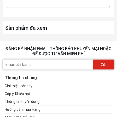
ViewMode: Game/Movie/Web/Text/Mono/Mac
Dimensions & I/O Ports
Sản phẩm đã xem
Menu Control Panel
HDMI
ĐĂNG KÝ NHẬN EMAIL THÔNG BÁO KHUYẾN MẠI HOẶC
VGA
ĐỂ ĐƯỢC TƯ VẤN MIỄN PHÍ
VESA Compatible
(Wall Mount 75x75mm)
Gửi
AC IN
Thông tin chung
Giới thiệu công ty
Góp ý, Khiếu nại
Thông tin tuyển dụng
Hướng dẫn mua Hàng