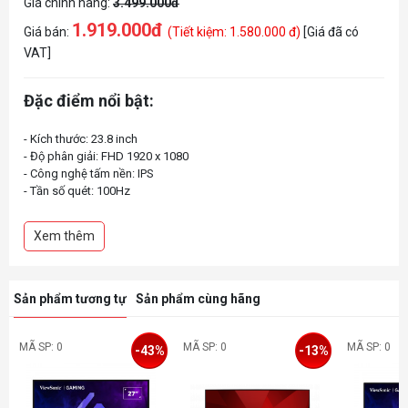
Giá chính hãng:
3.499.000đ
1.919.000đ
Giá bán:
(Tiết kiệm: 1.580.000 đ)
[Giá đã có
VAT]
Đặc điểm nổi bật:
- Kích thước: 23.8 inch
- Độ phân giải: FHD 1920 x 1080
- Công nghệ tấm nền: IPS
- Tần số quét: 100Hz
- Thời gian phản hồi: 1ms
- Độ sáng: 250 nits
Xem thêm
- Tỉ lệ tương phản: 1300:1
- Tương thích ngàm VESA: 75 x 75 mm
Sản phẩm tương tự
Sản phẩm cùng hãng
MÃ SP: 0
MÃ SP: 0
MÃ SP: 0
-43%
-13%