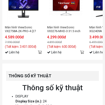
Màn hình ViewSonic
Màn hình ViewSonic
Màn hình V
VX2758A-2K-PRO-4 (27
VX3276-MHD-3 31.5 inch
XG2409A (2
Inch/QHD/IPS/180Hz/1ms)
FHD IPS
inch/FHD/I
4.589.000đ
4.299.000đ
3.499.00
7.990.000đ
4.899.000đ
6.499.000đ
(Tiết kiệm: 3.401.000đ)
(Tiết kiệm: 600.000đ)
(Tiết kiệm:
Liên hệ
Liên hệ
Liên hệ
THÔNG SỐ KỸ THUẬT
Thông số kỹ thuật
DISPLAY
Display Size (in.):
24