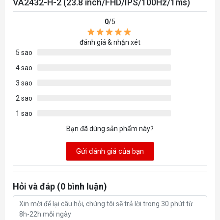
VA2432-H-2 (23.8 inch/FHD/IPS/100Hz/1ms)
Comfortable Viewing
0
/5
Flicker-Free technology and a Blue Light Filter help to eliminate
đánh giá & nhận xét
eyestrain from extended viewing periods.
5 sao
Eye-Care Technology
4 sao
Low Energy Consumption
3 sao
2 sao
The energy-saving Eco-mode takes energy efficiency into
consideration while also offering stunning screen
1 sao
performance.
Bạn đã dùng sản phẩm này?
Eco-Mode
Gửi đánh giá của bạn
Color Rendering Options
ViewSonic’s unique ViewMode feature offers “Game”, “Movie”,
Hỏi và đáp (0 bình luận)
“Web”, “Text”, and “Mono” presets. These presets enhance
gamma curve, color temperature, contrast, and brightness to
deliver an optimized viewing experience for different screen
applications.