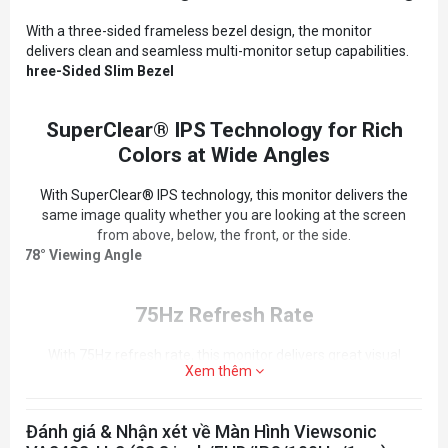
COMPATIBILITY
With a three-sided frameless bezel design, the monitor
PC Resolution (max):
1920x1080
delivers clean and seamless multi-monitor setup capabilities.
Mac® Resolution (max):
1920x1080
Three-Sided Slim Bezel
PC Operating System:
Windows 10 certified; macOS
tested
Mac® Resolution (min):
1920x1080
SuperClear® IPS Technology for Rich
CONNECTOR
Colors at Wide Angles
VGA:
1
HDMI 1.4:
1
With SuperClear® IPS technology, this monitor delivers the
Power in:
External power adapter
same image quality whether you are looking at the screen
from above, below, the front, or the side.
178° Viewing Angle
75Hz Refresh Rate
With 75Hz refresh rate, this monitor delivers great visual
Xem thêm
fluidity and flawless graphics no matter how quickly the in-
game action unfolds.
75Hz
Đánh giá & Nhận xét về Màn Hình Viewsonic