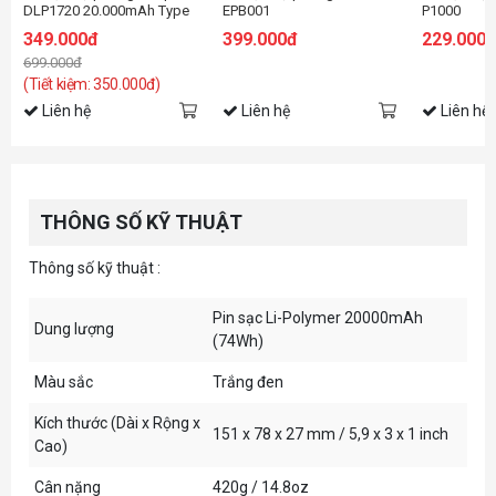
DLP1720 20.000mAh Type
EPB001
P1000
C
349.000đ
399.000đ
229.000
699.000đ
(Tiết kiệm: 350.000đ)
Liên hệ
Liên hệ
Liên hệ
THÔNG SỐ KỸ THUẬT
Thông số kỹ thuật :
Pin sạc Li-Polymer 20000mAh
Dung lượng
(74Wh)
Màu sắc
Trắng đen
Kích thước (Dài x Rộng x
151 x 78 x 27 mm / 5,9 x 3 x 1 inch
Cao)
Cân nặng
420g / 14.8oz