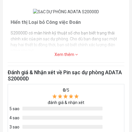
Hiển thị Loại bỏ Công việc Đoán
S20000D có màn hình kỹ thuật số cho bạn biết trạng thái
chính xác của pin sạc dự phòng. Cho dù bạn đang sạc một
hay hai thiết bị đồng thời, bạn sẽ biết chính xác lượng điện
năng còn lại!
Xem thêm
Đánh giá & Nhận xét về Pin sạc dự phòng ADATA
S20000D
Đầu ra USB kép
0
/5
S20000D có hai cổng USB đầu ra tổng cộng 2.1A. Sạc đồng
thời hai thiết bị di động và giảm thời gian chờ đợi phiền phức!
đánh giá & nhận xét
5 sao
4 sao
3 sao
Ổn định và bền