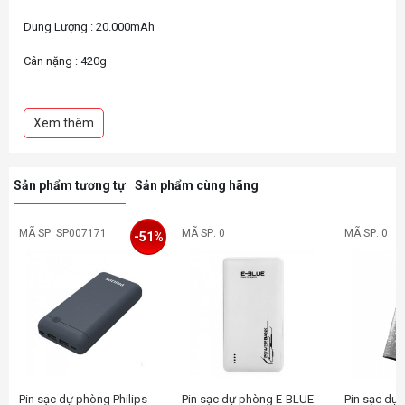
Dung Lượng : 20.000mAh
Cân nặng : 420g
Đầu vào : 5V 2.1A max
Xem thêm
Sản phẩm tương tự
Sản phẩm cùng hãng
MÃ SP: SP007171
MÃ SP: 0
MÃ SP: 0
-51%
Pin sạc dự phòng Philips
Pin sạc dự phòng E-BLUE
Pin sạc dự