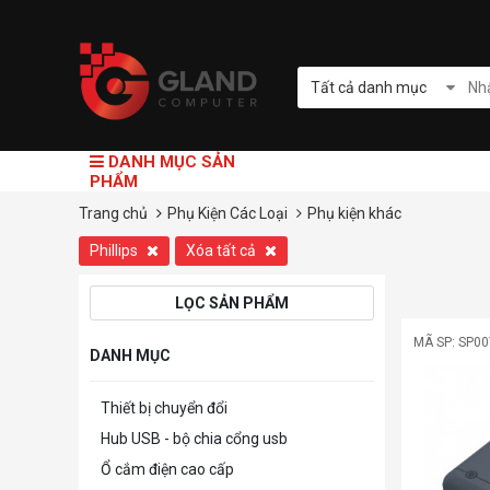
Tất cả danh mục
DANH MỤC SẢN
PHẨM
Trang chủ
Phụ Kiện Các Loại
Phụ kiện khác
Phillips
Xóa tất cả
LỌC SẢN PHẨM
MÃ SP: SP0
DANH MỤC
Thiết bị chuyển đổi
Hub USB - bộ chia cổng usb
Ổ cắm điện cao cấp