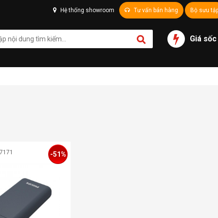
Hệ thống showroom
Tư vấn bán hàng
Bộ sưu tậ
Giá sốc
07171
-51%