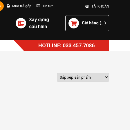
p
Mua trả góp
Tin tức
TÀI KHOẢN
Xây dựng
Giỏ hàng (
...
)
cấu hình
HOTLINE: 033.457.7086