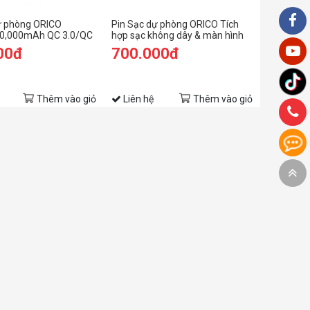
ự phòng ORICO
Pin Sạc dự phòng ORICO Tích
10,000mAh QC 3.0/QC
hợp sạc không dây & màn hình
C (K10000)
LED 10,000mAh (WR10-GY)
00đ
700.000đ
Thêm vào giỏ
Liên hệ
Thêm vào giỏ