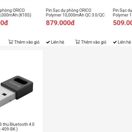
 phòng ORICO
Pin Sạc dự phòng ORICO
Pin Sạc d
0,000mAh (K10S)
Polymer 10,000mAh QC 3.0/QC
Polymer 
2.0/Type C (K20000)
2.0/Type 
00đ
879.000đ
509.0
Thêm vào giỏ
Liên hệ
Thêm vào giỏ
Liên hệ
B thu Bluetooth 4.0
A-409-BK )