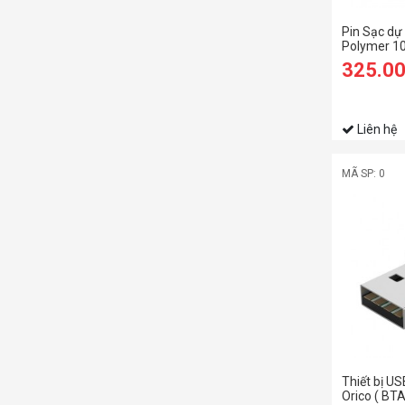
Pin Sạc dự
Polymer 1
325.0
Liên hệ
MÃ SP: 0
Thiết bị US
Orico ( BT