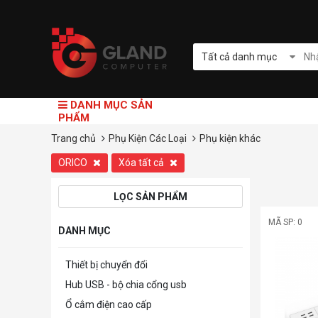
Tất cả danh mục
DANH MỤC SẢN
PHẨM
Trang chủ
Phụ Kiện Các Loại
Phụ kiện khác
ORICO
Xóa tất cả
LỌC SẢN PHẨM
MÃ SP: 0
DANH MỤC
Thiết bị chuyển đổi
Hub USB - bộ chia cổng usb
Ổ cắm điện cao cấp