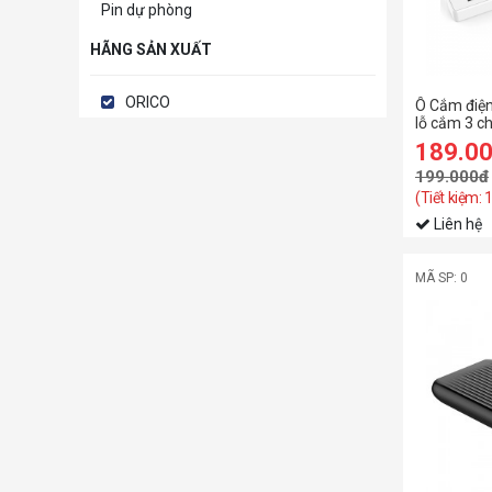
Pin dự phòng
HÃNG SẢN XUẤT
ORICO
Ô Cắm điện
lỗ cắm 3 ch
sạc USB 2.
189.0
199.000đ
(Tiết kiệm: 
Liên hệ
MÃ SP: 0