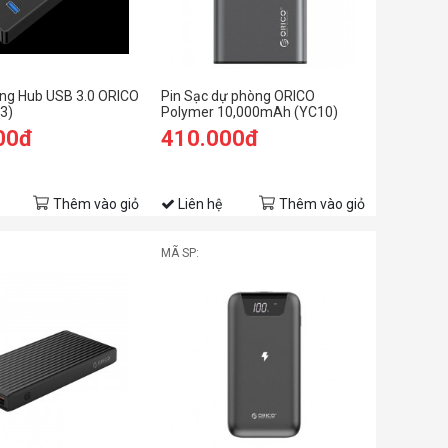
ổng Hub USB 3.0 ORICO
Pin Sạc dự phòng ORICO
3)
Polymer 10,000mAh (YC10)
00đ
410.000đ
Thêm vào giỏ
Liên hệ
Thêm vào giỏ
MÃ SP: