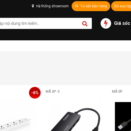
Hệ thống showroom
Tư vấn bán hàng
Bộ sưu tậ
Giá sốc
MÃ SP: 0
MÃ SP:
-6%