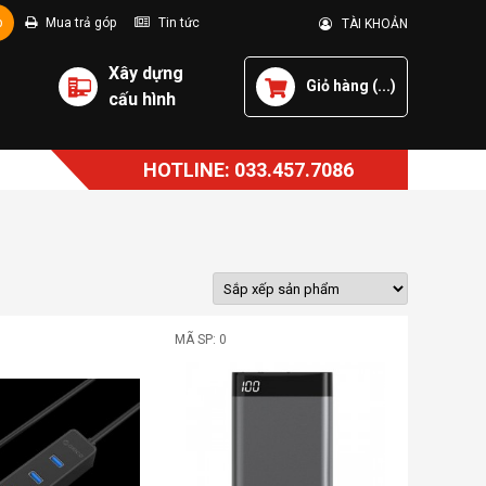
p
Mua trả góp
Tin tức
TÀI KHOẢN
Xây dựng
Giỏ hàng (
...
)
cấu hình
HOTLINE: 033.457.7086
MÃ SP: 0