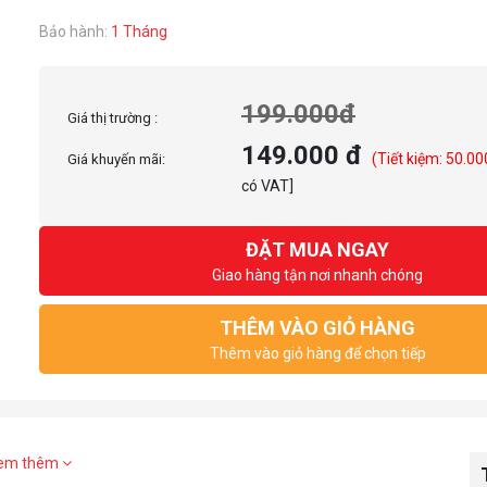
Bảo hành:
1 Tháng
199.000đ
Giá thị trường :
149.000 đ
(Tiết kiệm: 50.00
Giá khuyến mãi:
có VAT]
ĐẶT MUA NGAY
Giao hàng tận nơi nhanh chóng
THÊM VÀO GIỎ HÀNG
Thêm vào giỏ hàng để chọn tiếp
em thêm