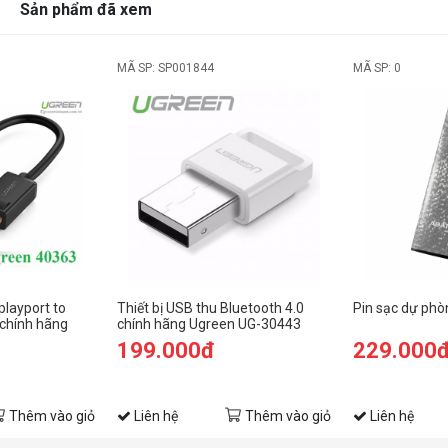
Sản phẩm đã xem
MÃ SP: SP001844
MÃ SP: 0
playport to
Thiết bị USB thu Bluetooth 4.0
Pin sạc dự ph
 chính hãng
chính hãng Ugreen UG-30443
199.000đ
229.000
Thêm vào giỏ
Liên hệ
Thêm vào giỏ
Liên hệ