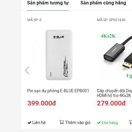
Sản phẩm tương tự
Sản phẩm cùng hãng
MÃ SP: 0
MÃ SP: SP001845
Pin sạc dự phòng E-BLUE EPB001
Cáp chuyển đổi Dis
HDMI hỗ trợ 4Kx2K
Ugreen 40363
399.000đ
279.000đ
Liên hệ
Thêm vào giỏ
Còn hàng