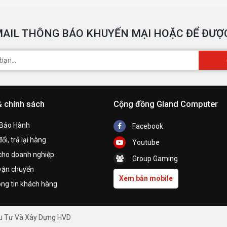
AIL THÔNG BÁO KHUYẾN MẠI HOẶC ĐỂ ĐƯỢC
& chính sách
Cộng đồng Gland Computer
 Bảo Hành
Facebook
ổi, trả lại hàng
Youtube
cho doanh nghiệp
Group Gaming
vận chuyển
Xem bản mobile
ng tin khách hàng
ầu Tư Và Xây Dựng HVD