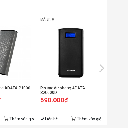
MÃ SP: 0
MÃ SP:
òng ADATA P1000
Pin sạc dự phòng ADATA
Bộ chia cổ
S20000D
(W5PH4-U3
đ
690.000đ
212.0
Thêm vào giỏ
Liên hệ
Thêm vào giỏ
Liên hệ