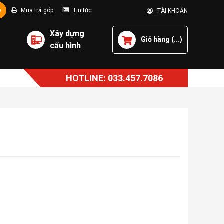
p
Mua trả góp
Tin tức
TÀI KHOẢN
Xây dựng
Giỏ hàng (
...
)
cấu hình
HOTLINE: 033.457.7086