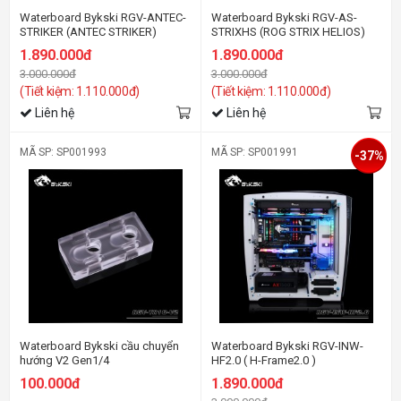
Waterboard Bykski RGV-ANTEC-
Waterboard Bykski RGV-AS-
STRIKER (ANTEC STRIKER)
STRIXHS (ROG STRIX HELIOS)
1.890.000đ
1.890.000đ
3.000.000đ
3.000.000đ
(Tiết kiệm: 1.110.000đ)
(Tiết kiệm: 1.110.000đ)
Liên hệ
Liên hệ
MÃ SP: SP001993
MÃ SP: SP001991
-37%
Waterboard Bykski cầu chuyển
Waterboard Bykski RGV-INW-
hướng V2 Gen1/4
HF2.0 ( H-Frame2.0 )
100.000đ
1.890.000đ