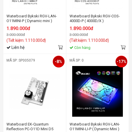
Waterboard Bykski RGV-LAN-
Waterboard Bykski RGV-COS-
O11MINI-P ( Dynamic mini )
4000D-P ( 4000D/X )
1.890.000đ
1.890.000đ
3.000.000đ
3.000.000đ
(Tiết kiệm: 1.110.000đ)
(Tiết kiệm: 1.110.000đ)
Liên hệ
Còn hàng
MÃ SP: SP005079
MÃ SP: 0
-8%
-17%
Waterboard EK-Quantum
Waterboard Bykski RGV-LAN-
Reflection PC-O11D Mini D5
O11MINI-LI-P ( Dynamic Mini )