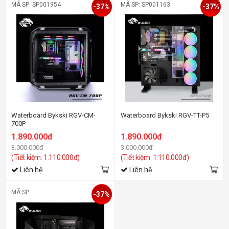
MÃ SP: SP001954
MÃ SP: SP001163
-37%
-37%
Waterboard Bykski RGV-CM-
Waterboard Bykski RGV-TT-P5
700P
1.890.000đ
1.890.000đ
3.000.000đ
3.000.000đ
(Tiết kiệm: 1.110.000đ)
(Tiết kiệm: 1.110.000đ)
Liên hệ
Liên hệ
MÃ SP:
-37%