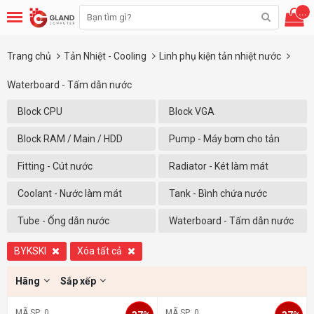
...
Trang chủ
Tản Nhiệt - Cooling
Linh phụ kiện tản nhiệt nước
Waterboard - Tấm dẫn nước
Block CPU
Block VGA
Block RAM / Main / HDD
Pump - Máy bơm cho tản
nhiệt nước
Fitting - Cút nước
Radiator - Két làm mát
Coolant - Nước làm mát
Tank - Bình chứa nước
Tube - Ống dẫn nước
Waterboard - Tấm dẫn nước
BYKSKI
Xóa tất cả
Hãng
Sắp xếp
MÃ SP: 0
MÃ SP: 0