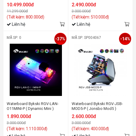
PWM D-RGB - Plexi ( Dynamic
10.499.000đ
2.490.000đ
Mini )
11.299.000đ
3.000.000đ
(Tiết kiệm: 800.000đ)
(Tiết kiệm: 510.000đ)
Liên hệ
Liên hệ
MÃ SP: 0
MÃ SP: SP004067
-37%
-14%
Waterboard Bykski RGV-LAN-
Waterboard Bykski RGV-JSB-
O11MINI-P ( Dynamic Mini )
MOD5-P ( Jonsbo Mod5 )
1.890.000đ
2.600.000đ
3.000.000đ
3.000.000đ
(Tiết kiệm: 1.110.000đ)
(Tiết kiệm: 400.000đ)
Liên hệ
Liên hệ