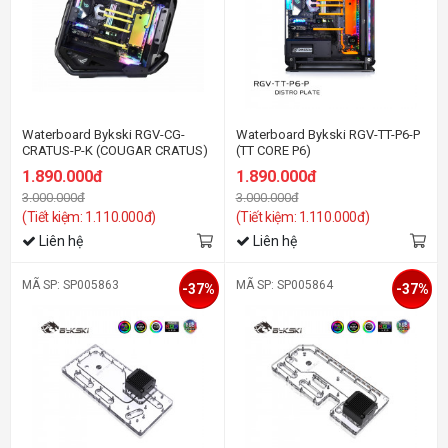
Waterboard Bykski RGV-CG-
Waterboard Bykski RGV-TT-P6-P
CRATUS-P-K (COUGAR CRATUS)
(TT CORE P6)
1.890.000đ
1.890.000đ
3.000.000đ
3.000.000đ
(Tiết kiệm: 1.110.000đ)
(Tiết kiệm: 1.110.000đ)
Liên hệ
Liên hệ
MÃ SP: SP005863
MÃ SP: SP005864
-37%
-37%