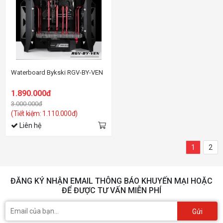
Waterboard Bykski RGV-BY-VEN
1.890.000đ
3.000.000đ
(Tiết kiệm: 1.110.000đ)
Liên hệ
1
2
ĐĂNG KÝ NHẬN EMAIL THÔNG BÁO KHUYẾN MẠI HOẶC
ĐỂ ĐƯỢC TƯ VẤN MIỄN PHÍ
Gửi