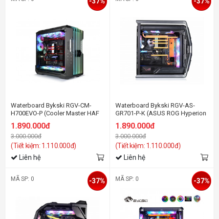
-37%
-37%
Waterboard Bykski RGV-CM-
Waterboard Bykski RGV-AS-
H700EVO-P (Cooler Master HAF
GR701-P-K (ASUS ROG Hyperion
700 EVO )
GR701 )
1.890.000đ
1.890.000đ
3.000.000đ
3.000.000đ
(Tiết kiệm: 1.110.000đ)
(Tiết kiệm: 1.110.000đ)
Liên hệ
Liên hệ
MÃ SP: 0
MÃ SP: 0
-37%
-37%