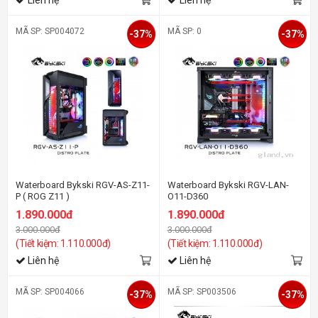
MÃ SP: SP004072
MÃ SP: 0
-37%
-37%
Waterboard Bykski RGV-AS-Z11-
Waterboard Bykski RGV-LAN-
P ( ROG Z11 )
O11-D360
1.890.000đ
1.890.000đ
3.000.000đ
3.000.000đ
(Tiết kiệm: 1.110.000đ)
(Tiết kiệm: 1.110.000đ)
Liên hệ
Liên hệ
MÃ SP: SP004066
MÃ SP: SP003506
-37%
-37%