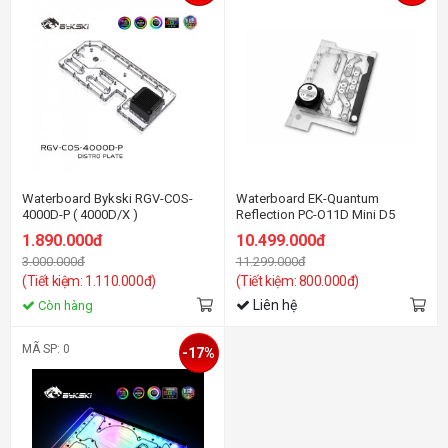
Waterboard Bykski RGV-COS-
Waterboard EK-Quantum
4000D-P ( 4000D/X )
Reflection PC-O11D Mini D5
PWM D-RGB - Plexi ( Dynamic
1.890.000đ
10.499.000đ
Mini )
3.000.000đ
11.299.000đ
(Tiết kiệm: 1.110.000đ)
(Tiết kiệm: 800.000đ)
Liên hệ
Còn hàng
MÃ SP: 0
-17%