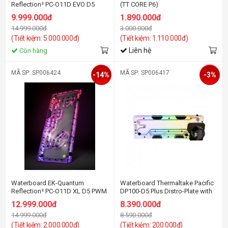
Reflection² PC-O11D EVO D5
(TT CORE P6)
PWM D-RGB - Plexi
9.999.000đ
1.890.000đ
14.999.000đ
3.000.000đ
(Tiết kiệm: 5.000.000đ)
(Tiết kiệm: 1.110.000đ)
Liên hệ
Còn hàng
MÃ SP: SP006424
MÃ SP: SP006417
-14%
-3%
Waterboard EK-Quantum
Waterboard Thermaltake Pacific
Reflection² PC-O11D XL D5 PWM
DP100-D5 Plus Distro-Plate with
D-RGB - Plexi
Pump Combo
12.999.000đ
8.390.000đ
14.999.000đ
8.590.000đ
(Tiết kiệm: 2.000.000đ)
(Tiết kiệm: 200.000đ)