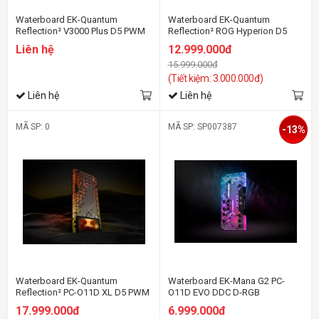
Waterboard EK-Quantum
Waterboard EK-Quantum
Reflection² V3000 Plus D5 PWM
Reflection² ROG Hyperion D5
D-RGB - Plexi
PWM D-RGB - Plexi
Liên hệ
12.999.000đ
15.999.000đ
(Tiết kiệm: 3.000.000đ)
Liên hệ
Liên hệ
MÃ SP: 0
MÃ SP: SP007387
-13%
Waterboard EK-Quantum
Waterboard EK-Mana G2 PC-
Reflection² PC-O11D XL D5 PWM
O11D EVO DDC D-RGB
D-RGB - Screen Edition
Distribution Plate
17.999.000đ
6.999.000đ