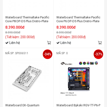
Waterboard Thermaltake Pacific
Waterboard Thermaltake Pacific
Core P8 DP-D5 Plus Distro-Plate
Core P6 DP-D5 Plus Distro-Plate
with Pump Combo
with Pump Combo
8.390.000đ
8.390.000đ
8.590.000đ
8.590.000đ
(Tiết kiệm: 200.000đ)
(Tiết kiệm: 200.000đ)
Liên hệ
Liên hệ
MÃ SP: SP006511
MÃ SP: 0
-34%
-37%
Waterboard EK-Quantum
Waterboard Bykski RGV-TT-P6-P