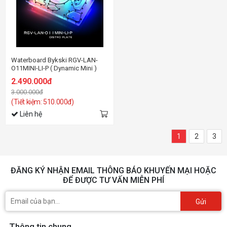
Waterboard Bykski RGV-LAN-
O11MINI-LI-P ( Dynamic Mini )
2.490.000đ
3.000.000đ
(Tiết kiệm: 510.000đ)
Liên hệ
1
2
3
ĐĂNG KÝ NHẬN EMAIL THÔNG BÁO KHUYẾN MẠI HOẶC
ĐỂ ĐƯỢC TƯ VẤN MIỄN PHÍ
Gửi
Thông tin chung