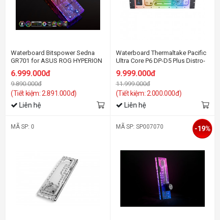
Waterboard Bitspower Sedna
Waterboard Thermaltake Pacific
GR701 for ASUS ROG HYPERION
Ultra Core P6 DP-D5 Plus Distro-
GR701 Case
Plate with Pump Combo
6.999.000đ
9.999.000đ
9.890.000đ
11.999.000đ
(Tiết kiệm: 2.891.000đ)
(Tiết kiệm: 2.000.000đ)
Liên hệ
Liên hệ
MÃ SP: 0
MÃ SP: SP007070
-19%