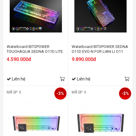
Waterboard BITSPOWER
Waterboard BITSPOWER SEDNA
TOUCHAQUA SEDNA O11D LITE
O11D EVO-N FOR LIAN LI O11
FOR LIAN LI O11 DYNAMIC
DYNAMIC EVO SERIES
4.590.000đ
9.890.000đ
SERIES
Liên hệ
Liên hệ
MÃ SP: 0
MÃ SP: 0
-3%
-3%