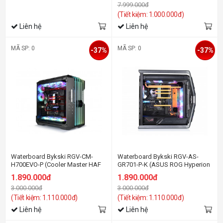
7.999.000đ
(Tiết kiệm: 1.000.000đ)
Liên hệ
Liên hệ
MÃ SP: 0
MÃ SP: 0
-37%
-37%
Waterboard Bykski RGV-CM-
Waterboard Bykski RGV-AS-
H700EVO-P (Cooler Master HAF
GR701-P-K (ASUS ROG Hyperion
700 EVO )
GR701 )
1.890.000đ
1.890.000đ
3.000.000đ
3.000.000đ
(Tiết kiệm: 1.110.000đ)
(Tiết kiệm: 1.110.000đ)
Liên hệ
Liên hệ