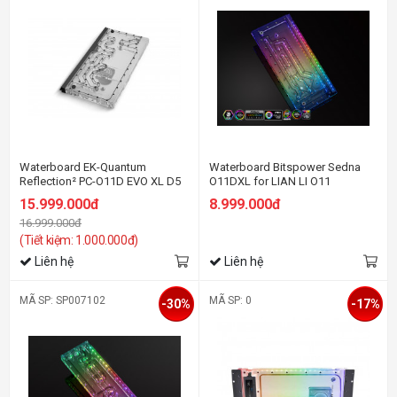
Waterboard EK-Quantum
Waterboard Bitspower Sedna
Reflection² PC-O11D EVO XL D5
O11DXL for LIAN LI O11
PWM D-RGB - Plexi
DYNAMIC XL ROG (Hercules
15.999.000đ
8.999.000đ
Pump, Front ver.)
16.999.000đ
(Tiết kiệm: 1.000.000đ)
Liên hệ
Liên hệ
MÃ SP: SP007102
MÃ SP: 0
-30%
-17%