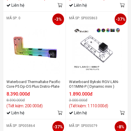
Liên hệ
Liên hệ
MÃ SP: 0
MÃ SP: SP005863
-3%
-37%
Waterboard Thermaltake Pacific
Waterboard Bykski RGV-LAN-
Core P5 Dp-D5 Plus Distro-Plate
O11MINI-P ( Dynamic mini )
with Pump Combo
8.390.000đ
1.890.000đ
8.590.000đ
3.000.000đ
(Tiết kiệm: 200.000đ)
(Tiết kiệm: 1.110.000đ)
Liên hệ
Liên hệ
MÃ SP: SP005864
MÃ SP: SP005079
-37%
-8%