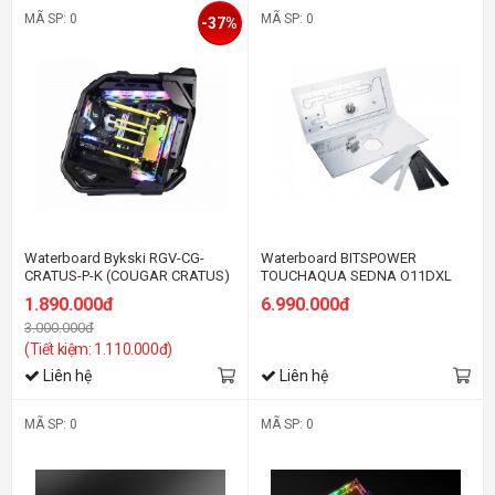
MÃ SP: 0
MÃ SP: 0
-37%
Waterboard Bykski RGV-CG-
Waterboard BITSPOWER
CRATUS-P-K (COUGAR CRATUS)
TOUCHAQUA SEDNA O11DXL
FOR LIAN LI O11 DYNAMIC
1.890.000đ
6.990.000đ
(FRONT)-PWM
3.000.000đ
(Tiết kiệm: 1.110.000đ)
Liên hệ
Liên hệ
MÃ SP: 0
MÃ SP: 0