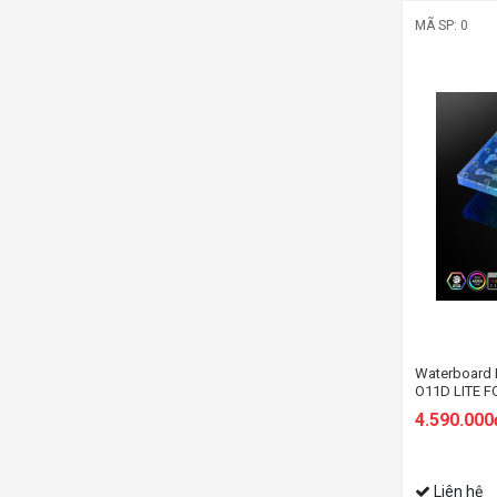
MÃ SP: 0
Waterboar
O11D LITE F
4.590.000
Liên hệ