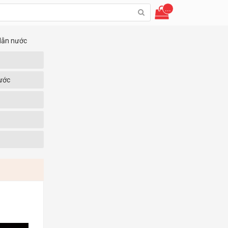
...
dẫn nước
ước