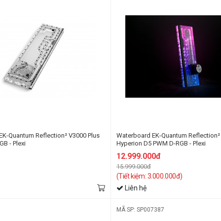
EK-Quantum Reflection² V3000 Plus
Waterboard EK-Quantum Reflection
B - Plexi
Hyperion D5 PWM D-RGB - Plexi
12.999.000đ
15.999.000đ
(Tiết kiệm: 3.000.000đ)
Liên hệ
MÃ SP: SP007387