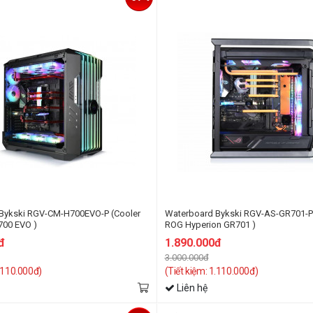
Bykski RGV-CM-H700EVO-P (Cooler
Waterboard Bykski RGV-AS-GR701-P
700 EVO )
ROG Hyperion GR701 )
đ
1.890.000đ
3.000.000đ
1.110.000đ)
(Tiết kiệm: 1.110.000đ)
Liên hệ