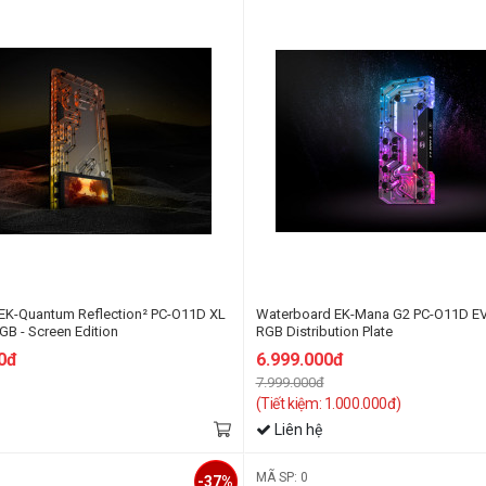
EK-Quantum Reflection² PC-O11D XL
Waterboard EK-Mana G2 PC-O11D E
B - Screen Edition
RGB Distribution Plate
0đ
6.999.000đ
7.999.000đ
(Tiết kiệm: 1.000.000đ)
Liên hệ
MÃ SP: 0
-37%