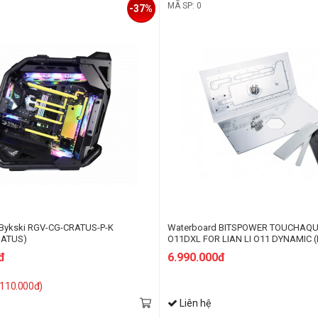
MÃ SP: 0
-37%
Bykski RGV-CG-CRATUS-P-K
Waterboard BITSPOWER TOUCHAQ
RATUS)
O11DXL FOR LIAN LI O11 DYNAMIC 
PWM
đ
6.990.000đ
1.110.000đ)
Liên hệ