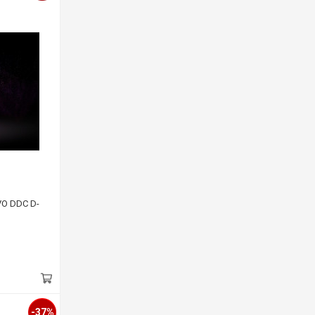
VO DDC D-
-37%