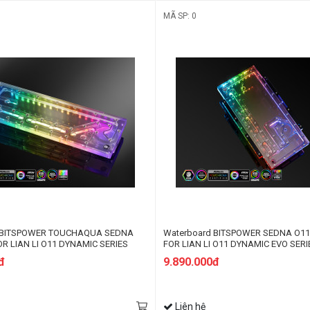
MÃ SP: 0
d BITSPOWER TOUCHAQUA SEDNA
Waterboard BITSPOWER SEDNA O11
OR LIAN LI O11 DYNAMIC SERIES
FOR LIAN LI O11 DYNAMIC EVO SERI
đ
9.890.000đ
Liên hệ