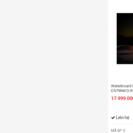
Waterboard 
D5 PWM D-RG
17.999.00
Liên hệ
MÃ SP: 0