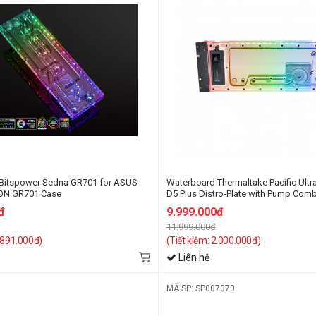
Bitspower Sedna GR701 for ASUS
Waterboard Thermaltake Pacific Ultr
ON GR701 Case
D5 Plus Distro-Plate with Pump Com
đ
9.999.000đ
11.999.000đ
2.891.000đ)
(Tiết kiệm: 2.000.000đ)
Liên hệ
MÃ SP: SP007070