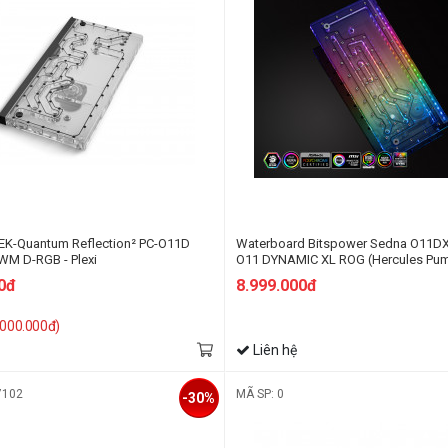
EK-Quantum Reflection² PC-O11D
Waterboard Bitspower Sedna O11DXL
WM D-RGB - Plexi
O11 DYNAMIC XL ROG (Hercules Pump,
0đ
8.999.000đ
1.000.000đ)
Liên hệ
7102
MÃ SP: 0
-30%