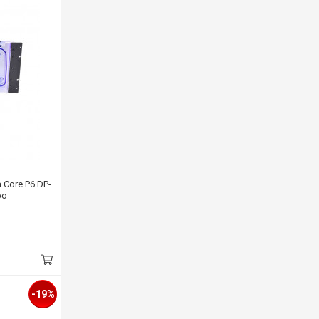
a Core P6 DP-
bo
-19%