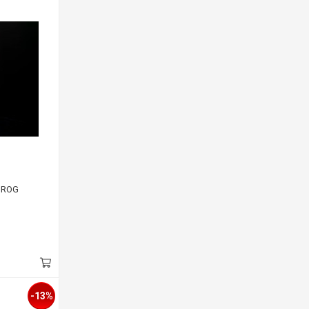
² ROG
-13%