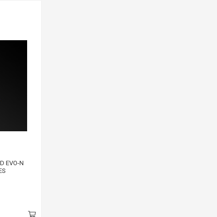
D EVO-N
ES