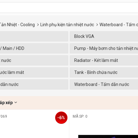
Tản Nhiệt - Cooling
Linh phụ kiện tản nhiệt nước
Waterboard - Tấm 
Block VGA
/ Main / HDD
Pump - Máy bơm cho tản nhiệt n
út nước
Radiator - Két làm mát
Nước làm mát
Tank - Bình chứa nước
 dẫn nước
Waterboard - Tấm dẫn nước
ắp xếp
7069
MÃ SP: 0
-6%