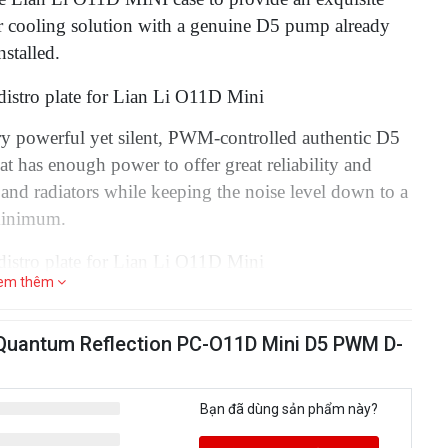
r cooling solution with a genuine D5 pump already
nstalled.
ery powerful yet silent, PWM-controlled authentic D5
 has enough power to offer great reliability and
and radiators while keeping the noise level down to a
inimum.
em thêm
the case allows two radiator configurations based on
board form factor.
-Quantum Reflection PC-O11D Mini D5 PWM D-
ATX:
Bạn đã dùng sản phẩm này?
Stream SE360 radiator
op: None