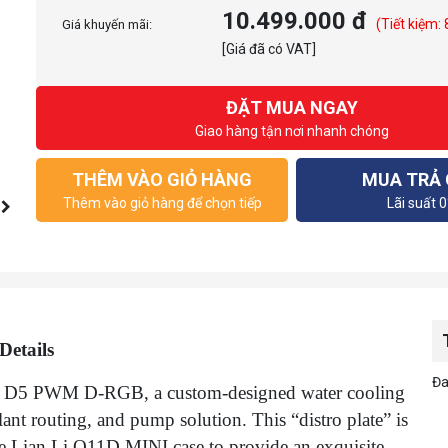
10.499.000 đ
(Tiết kiệm:
Giá khuyến mãi:
[Giá đã có VAT]
ĐẶT MUA NGAY
Giao hàng tận nơi nhanh chóng
THÊM VÀO GIỎ HÀNG
MUA TRẢ
Thêm vào giỏ hàng để chọn tiếp
Lãi suất 
Details
Đa
D5 PWM D-RGB, a custom-designed water cooling
oolant routing, and pump solution. This “distro plate” is
 the Lian Li O11D MINI case to provide an exquisite