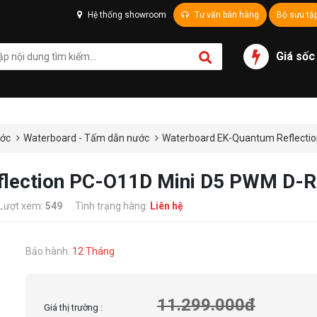
Hệ thống showroom
Tư vấn bán hàng
Bộ sưu tậ
Giá sốc
ước
Waterboard - Tấm dẫn nước
Waterboard EK-Quantum Reflection
ection PC-O11D Mini D5 PWM D-RGB
Lượt xem:
549
Tình trạng hàng:
Liên hệ
Bảo hành:
12 Tháng
11.299.000đ
Giá thị trường :