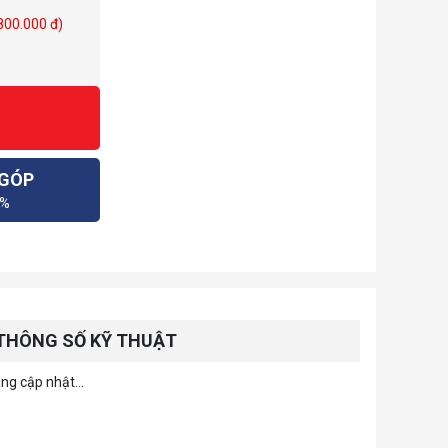
 800.000 đ)
 GÓP
0%
THÔNG SỐ KỸ THUẬT
ng cập nhật...