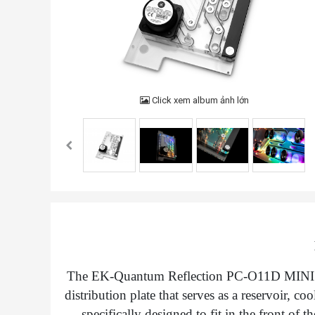
Click xem album ảnh lớn
The EK-Quantum Reflection PC-O11D MINI 
distribution plate that serves as a reservoir, c
specifically designed to fit in the front of