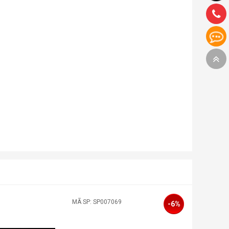
MÃ SP: SP007069
MÃ SP: SP0
-6%