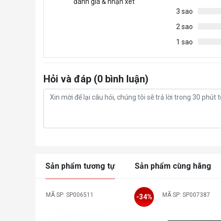
đánh giá & nhận xét
Side: EK-Cool
3 sao
2 sao
mini
1 sao
Bottom: EK-Cool
Top: EK-CoolS
Hỏi và đáp (0 bình luận)
Side: EK-Cool
The EK-Quantum Reflection PC-O11D MINI
aesthetics to your PC and to offer an all in 
simple mounting mechanism, and multiple indu
placement of these inlets and outlets is perfe
components like water blocks and radiators in 
Sản phẩm tương tự
Sản phẩm cùng hãng
make to create a clean looking loop. It is ab
MÃ SP: SP006511
MÃ SP: SP007387
-34%
Engineered to be mounted on the front wind