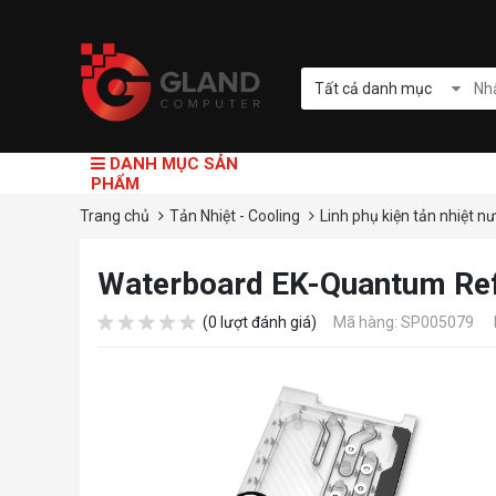
Tất cả danh mục
DANH MỤC SẢN
PHẨM
Trang chủ
Tản Nhiệt - Cooling
Linh phụ kiện tản nhiệt n
Waterboard EK-Quantum Refl
(0 lượt đánh giá)
Mã hàng: SP005079