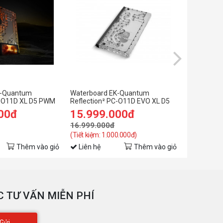
K-Quantum
Waterboard EK-Quantum
Waterboar
C-O11D XL D5 PWM
Reflection² PC-O11D EVO XL D5
GR701 for
 Edition
PWM D-RGB - Plexi
GR701 Cas
00đ
15.999.000đ
6.999.
16.999.000đ
9.890.00
(Tiết kiệm: 1.000.000đ)
(Tiết kiệm: 
Thêm vào giỏ
Liên hệ
Thêm vào giỏ
Liên hệ
 TƯ VẤN MIỄN PHÍ
Gửi