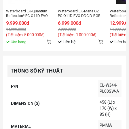
Waterboard EK-Quantum
Waterboard EK-Mana G2
Waterboar
Reflection² PC-O11D EVO
PC-O11D EVO DDC D-RGB
Reflection
D5 PWM D-RGB - Plexi
Distribution Plate
PWM D-RGB 
9.999.000đ
6.999.000đ
12.999.0
14.999.000đ
7.999.000đ
14.999.000
(Tiết kiệm: 5.000.000đ)
(Tiết kiệm: 1.000.000đ)
(Tiết kiệm:
Liên hệ
Liên hệ
Còn hàng
THÔNG SỐ KỸ THUẬT
CL-W344-
P/N
PL00SW-A
458 (L) x
DIMENSION (S)
170 (W) x
85 (H)
PMMA
MATERIAL