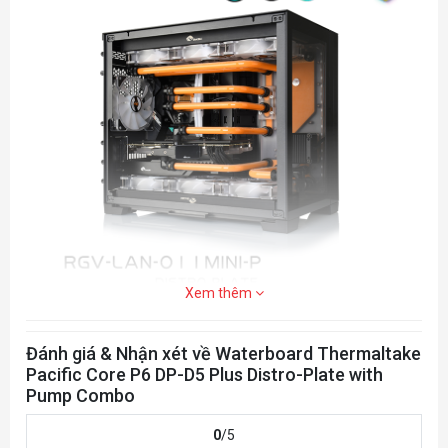
P3: 3,300
RPM
P4: 4,050
RPM
P5: 4,800
RPM
G 1/4
SCREW THREAD
Stopper *5
PARTS
(G 1/4 )
USB 2.0
INTERFACE
connectors
Xem thêm
(9 Pin)
Windows
SYSTEM COMPATIBILITY
Đánh giá & Nhận xét về Waterboard Thermaltake
10 / 11
Pacific Core P6 DP-D5 Plus Distro-Plate with
Pump Combo
0
/5