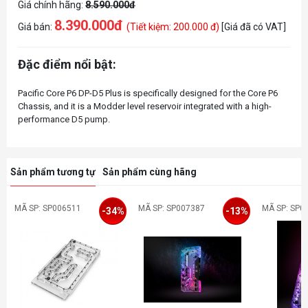
Giá chính hãng:
8.590.000đ
8.390.000đ
Giá bán:
(Tiết kiệm: 200.000 đ)
[Giá đã có VAT]
Đặc điểm nổi bật:
Pacific Core P6 DP-D5 Plus is specifically designed for the Core P6
Chassis, and it is a Modder level reservoir integrated with a high-
Sản phẩm tương tự
Sản phẩm cùng hãng
MÃ SP: SP006511
MÃ SP: SP007387
MÃ SP: SP0
-34%
-13%