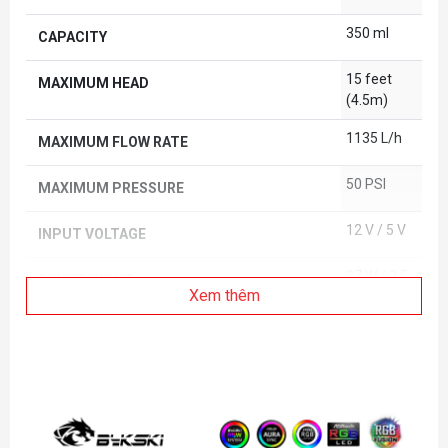
350 ml
CAPACITY
15 feet
MAXIMUM HEAD
(4.5m)
1135 L/h
MAXIMUM FLOW RATE
50 PSI
MAXIMUM PRESSURE
12 V / 5 V
INPUT VOLTAGE
37 W / 3.5
POWER INPUT
Xem thêm
W
4 Pin
CONNECTOR
P1: 1,800
PUMP SPEED
RPM
P2: 2,550
RPM