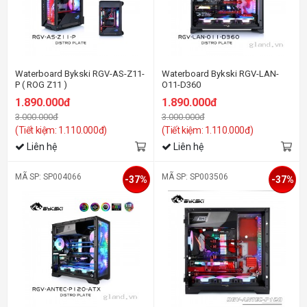
Waterboard Bykski RGV-AS-Z11-
Waterboard Bykski RGV-LAN-
P ( ROG Z11 )
O11-D360
1.890.000đ
1.890.000đ
3.000.000đ
3.000.000đ
(Tiết kiệm: 1.110.000đ)
(Tiết kiệm: 1.110.000đ)
Liên hệ
Liên hệ
MÃ SP: SP004066
MÃ SP: SP003506
-37%
-37%