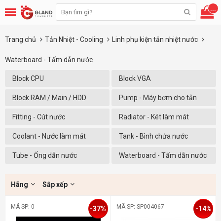
...
Trang chủ
Tản Nhiệt - Cooling
Linh phụ kiện tản nhiệt nước
Waterboard - Tấm dẫn nước
Block CPU
Block VGA
Block RAM / Main / HDD
Pump - Máy bơm cho tản
nhiệt nước
Fitting - Cút nước
Radiator - Két làm mát
Coolant - Nước làm mát
Tank - Bình chứa nước
Tube - Ống dẫn nước
Waterboard - Tấm dẫn nước
Hãng
Sắp xếp
MÃ SP: 0
MÃ SP: SP004067
-37%
-14%