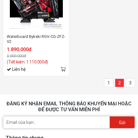
Waterboard Bykski RGV-CG-ZFZ-
V2
1.890.000đ
3.000.000đ
(Tiết kiệm: 1.110.000đ)
Liên hệ
1
2
3
ĐĂNG KÝ NHẬN EMAIL THÔNG BÁO KHUYẾN MẠI HOẶC
ĐỂ ĐƯỢC TƯ VẤN MIỄN PHÍ
Gửi
Thông tin chung