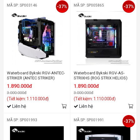
MÃ SP: SP003146
MÃ SP: SP005865
-37%
-37%
Waterboard Bykski RGV-ANTEC-
Waterboard Bykski RGV-AS-
STRIKER (ANTEC STRIKER)
STRIXHS (ROG STRIX HELIOS)
1.890.000đ
1.890.000đ
3.000.000đ
3.000.000đ
(Tiết kiệm: 1.110.000đ)
(Tiết kiệm: 1.110.000đ)
Liên hệ
Liên hệ
MÃ SP: SP001993
MÃ SP: SP001991
-37%