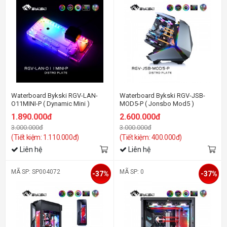
Waterboard Bykski RGV-LAN-
Waterboard Bykski RGV-JSB-
O11MINI-P ( Dynamic Mini )
MOD5-P ( Jonsbo Mod5 )
1.890.000đ
2.600.000đ
3.000.000đ
3.000.000đ
(Tiết kiệm: 1.110.000đ)
(Tiết kiệm: 400.000đ)
Liên hệ
Liên hệ
MÃ SP: SP004072
MÃ SP: 0
-37%
-37%