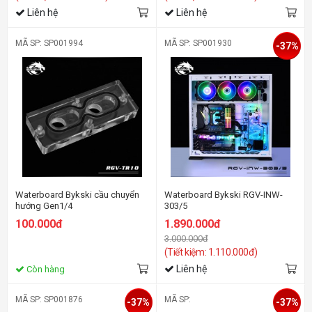
Liên hệ
Liên hệ
MÃ SP: SP001994
MÃ SP: SP001930
-37%
Waterboard Bykski cầu chuyển
Waterboard Bykski RGV-INW-
hướng Gen1/4
303/5
100.000đ
1.890.000đ
3.000.000đ
(Tiết kiệm: 1.110.000đ)
Liên hệ
Còn hàng
MÃ SP: SP001876
MÃ SP:
-37%
-37%