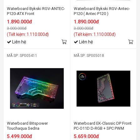
Waterboard Bykski RGV-ANTEC-
Waterboard Bykski RGV-Antec-
P120-ATX Front
P120 ( Antec P120 )
1.890.000đ
1.890.000đ
3.000.000đ
3.000.000đ
(Tiết kiệm: 1.110.000đ)
(Tiết kiệm: 1.110.000đ)
Liên hệ
Liên hệ
MÃ SP: SP005411
MÃ SP: SP005018
Waterboard Bitspower
Waterboard EK-Classic DP Front
Touchaqua Sedna
PC-O11D D-RGB + SPC PWM
C700M（PWM）
5.499.000đ
5.659.000đ