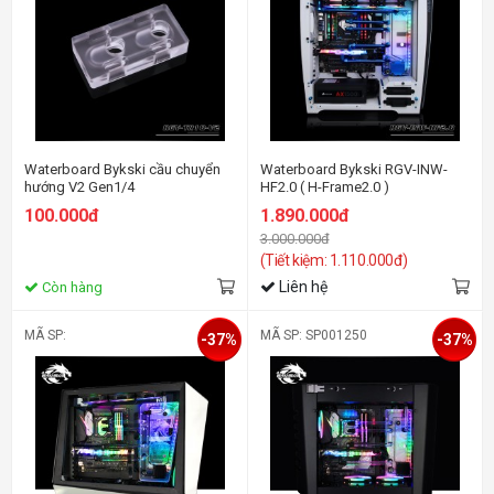
Waterboard Bykski cầu chuyển
Waterboard Bykski RGV-INW-
hướng V2 Gen1/4
HF2.0 ( H-Frame2.0 )
100.000đ
1.890.000đ
3.000.000đ
(Tiết kiệm: 1.110.000đ)
Liên hệ
Còn hàng
MÃ SP:
MÃ SP: SP001250
-37%
-37%