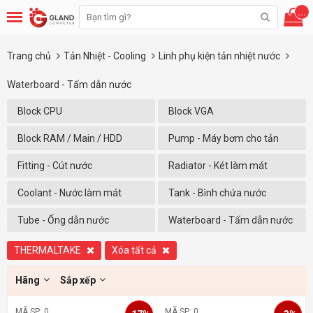
...
Trang chủ
Tản Nhiệt - Cooling
Linh phụ kiện tản nhiệt nước
Waterboard - Tấm dẫn nước
Block CPU
Block VGA
Block RAM / Main / HDD
Pump - Máy bơm cho tản
nhiệt nước
Fitting - Cút nước
Radiator - Két làm mát
Coolant - Nước làm mát
Tank - Bình chứa nước
Tube - Ống dẫn nước
Waterboard - Tấm dẫn nước
THERMALTAKE
Xóa tất cả
Hãng
Sắp xếp
MÃ SP: 0
MÃ SP: 0