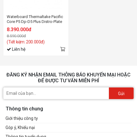
Waterboard Thermaltake Pacific
Core P5 Dp-D5 Plus Distro-Plate
with Pump Combo
8.390.000đ
8.590.000đ
(Tiết kiệm: 200.000đ)
Liên hệ
ĐĂNG KÝ NHẬN EMAIL THÔNG BÁO KHUYẾN MẠI HOẶC
ĐỂ ĐƯỢC TƯ VẤN MIỄN PHÍ
Gửi
Thông tin chung
Giới thiệu công ty
Góp ý, Khiếu nại
Thông tin tuyển dụng