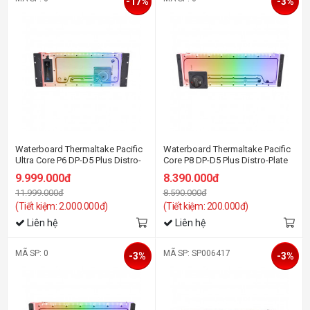
-17%
-3%
Waterboard Thermaltake Pacific
Waterboard Thermaltake Pacific
Ultra Core P6 DP-D5 Plus Distro-
Core P8 DP-D5 Plus Distro-Plate
Plate with Pump Combo
with Pump Combo
9.999.000đ
8.390.000đ
11.999.000đ
8.590.000đ
(Tiết kiệm: 2.000.000đ)
(Tiết kiệm: 200.000đ)
Liên hệ
Liên hệ
MÃ SP: 0
MÃ SP: SP006417
-3%
-3%