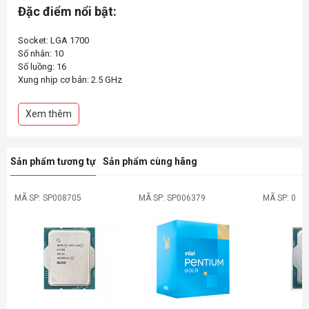
Đặc điểm nổi bật:
Socket: LGA 1700
Số nhân: 10
Số luồng: 16
Xung nhịp cơ bản: 2.5 GHz
Xung nhịp tối đa: 4.7 GHz
Bộ nhớ Cache L2 / L3: 9.5/ 20 MB
Xem thêm
Sản phẩm tương tự
Sản phẩm cùng hãng
MÃ SP: SP008705
MÃ SP: SP006379
MÃ SP: 0