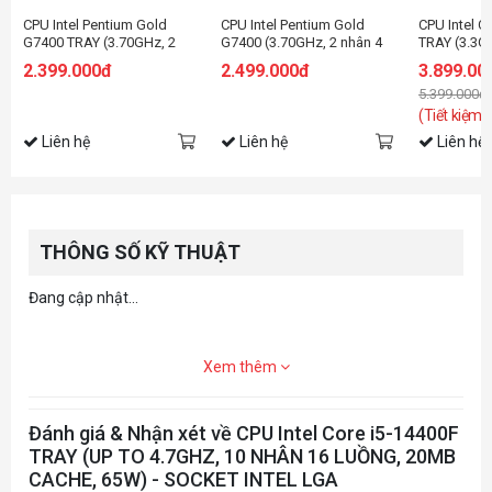
CPU Intel Pentium Gold
CPU Intel Pentium Gold
CPU Intel C
G7400 TRAY (3.70GHz, 2
G7400 (3.70GHz, 2 nhân 4
TRAY (3.3G
nhân 4 luồng, 6MB Cache,
luồng, 6MB Cache, 46W) -
4.3GHz, 4 N
2.399.000đ
2.499.000đ
3.899.00
46W) - Socket Intel
Socket Intel LGA1700)
12MB Cache
5.399.000đ
LGA1700)
Intel LGA 1
(Tiết kiệm:
Liên hệ
Liên hệ
Liên hệ
THÔNG SỐ KỸ THUẬT
Đang cập nhật...
Xem thêm
Đánh giá & Nhận xét về CPU Intel Core i5-14400F
TRAY (UP TO 4.7GHZ, 10 NHÂN 16 LUỒNG, 20MB
CACHE, 65W) - SOCKET INTEL LGA