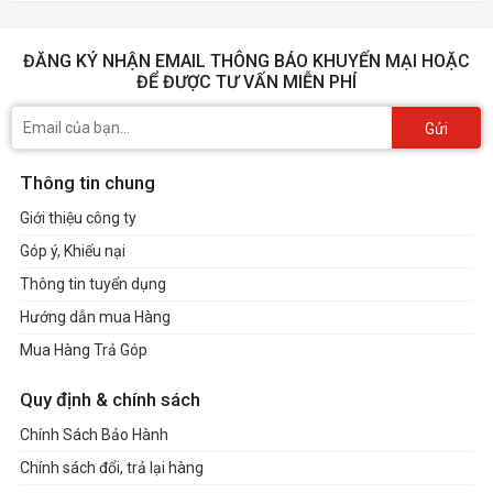
*** XMP/EXPO/AEMP Profiles: Ra
memory module speeds require settin
ĐĂNG KÝ NHẬN EMAIL THÔNG BÁO KHUYẾN MẠI HOẶC
ĐỂ ĐƯỢC TƯ VẤN MIỄN PHÍ
BIOS perormance profile. Results ma
according to system components and 
Gửi
impacted when four DIMM slots are 
XMP/EXPO/AEMP profile settings, pl
Thông tin chung
https://rog.asus.com/support/faq/104
Giới thiệu công ty
Góp ý, Khiếu nại
1 x HDMI™ port*
Thông tin tuyển dụng
2 x USB4® (40Gbps) ports support
C® display outputs***
Hướng dẫn mua Hàng
* Available only on processors featur
Mua Hàng Trả Góp
integrated graphics. Graphics specifi
Quy định & chính sách
vary between CPU types. Please ref
Chính Sách Bảo Hành
CPU specifications.
Graphics
Chính sách đổi, trả lại hàng
*Supports 4K@60Hz as specified in