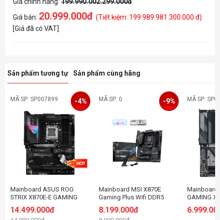
Giá chính hãng:
199.990.002.299.000đ
20.999.000đ
Giá bán:
(Tiết kiệm: 199.989.981.300.000 đ)
[Giá đã có VAT]
Sản phẩm tương tự
Sản phẩm cùng hãng
MÃ SP: SP007899
MÃ SP: 0
MÃ SP: SP0
-4%
-9%
Mainboard ASUS ROG
Mainboard MSI X870E
Mainboard 
STRIX X870E-E GAMING
Gaming Plus Wifi DDR5
GAMING X 
WIFI
14.499.000đ
8.199.000đ
6.999.00