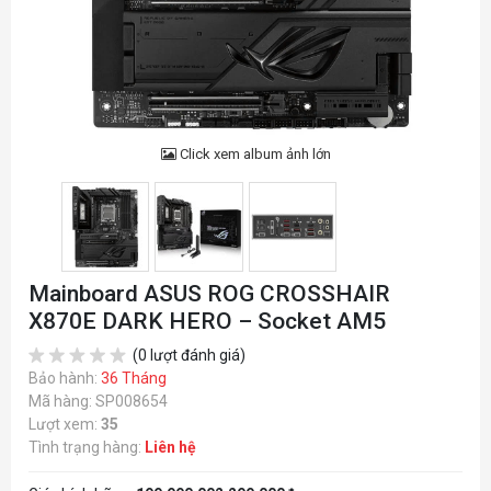
Click xem album ảnh lớn
Mainboard ASUS ROG CROSSHAIR
X870E DARK HERO – Socket AM5
(0 lượt đánh giá)
Bảo hành:
36 Tháng
Mã hàng: SP008654
Lượt xem:
35
Tình trạng hàng:
Liên hệ