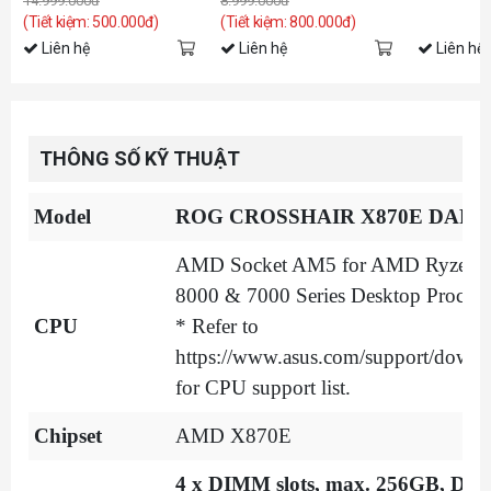
14.999.000đ
8.999.000đ
(Tiết kiệm: 500.000đ)
(Tiết kiệm: 800.000đ)
Liên hệ
Liên hệ
Liên hệ
THÔNG SỐ KỸ THUẬT
Model
ROG CROSSHAIR X870E DAR
AMD Socket AM5 for AMD Ryzen
8000 & 7000 Series Desktop Process
CPU
* Refer to
https://www.asus.com/support/downlo
for CPU support list.
Chipset
AMD X870E
4 x DIMM slots, max. 256GB, DD