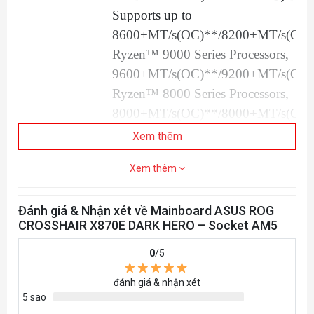
Supports up to
8600+MT/s(OC)**/8200+MT/s(OC)
Ryzen™ 9000 Series Processors,
9600+MT/s(OC)**/9200+MT/s(OC)
Ryzen™ 8000 Series Processors,
8000+MT/s(OC)**/8000+MT/s(OC)
Ryzen™ 7000 Series Processors,
Xem thêm
ECC and Non-ECC, Un-buffered 
Xem thêm
Dual channel memory architecture
Supports AMD Extended Profiles for
Đánh giá & Nhận xét về Mainboard ASUS ROG
Overclocking (EXPO™)
CROSSHAIR X870E DARK HERO – Socket AM5
Supports DIMM Fit and DIMM Fit P
NitroPath DRAM Technology
0
/5
ASUS Enhanced Memory Profile (
đánh giá & nhận xét
* Supported memory types, data rate 
5 sao
and number of DRAM modules vary