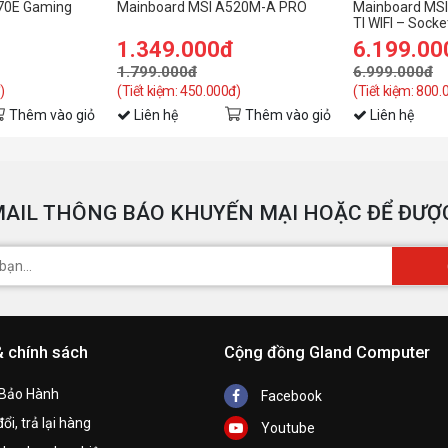
70E Gaming
Mainboard MSI A520M-A PRO
Mainboard MSI
TI WIFI – Sock
1.349.000đ
6.199.00
1.799.000đ
6.999.000đ
)
(Tiết kiệm: 450.000đ)
(Tiết kiệm: 800.
Thêm vào giỏ
Liên hệ
Thêm vào giỏ
Liên hệ
AIL THÔNG BÁO KHUYẾN MẠI HOẶC ĐỂ ĐƯỢC
& chính sách
Cộng đồng Gland Computer
 Bảo Hành
Facebook
ổi, trả lại hàng
Youtube