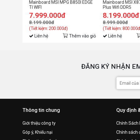
Mainboard MSI MPG B850I EDGE
Mainboard MSI X8
TI WIFI
Plus Wifi DDR5
7.999.000đ
8.199.000đ
8.199.000đ
8.999.000đ
(Tiết kiệm: 200.000đ)
(Tiết kiệm: 800.000đ
Liên hệ
Thêm vào giỏ
Liên hệ
ĐĂNG KÝ NHẬN EM
Thông tin chung
Quy định 
Giới thiệu công ty
Chính Sách
Góp ý, Khiếu nại
Chính sách đ