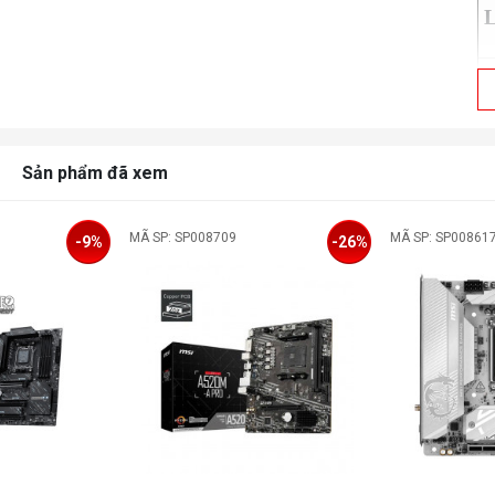
L
Sản phẩm đã xem
MÃ SP: SP008709
MÃ SP: SP00861
-9%
-26%