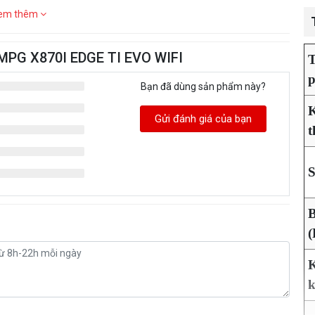
em thêm
 MPG X870I EDGE TI EVO WIFI
Bạn đã dùng sản phẩm này?
K
Gửi đánh giá của bạn
t
S
K
k