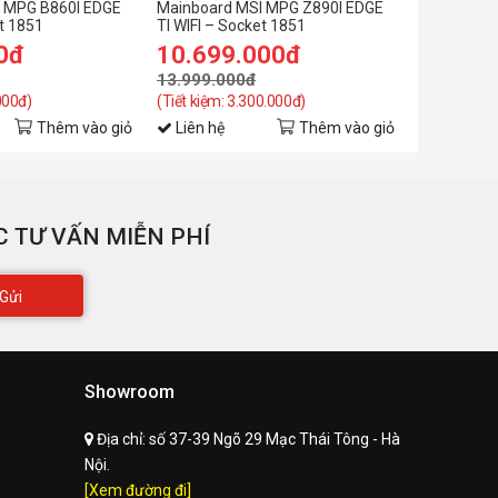
 MPG B860I EDGE
Mainboard MSI MPG Z890I EDGE
Mainboard
et 1851
TI WIFI – Socket 1851
PLUS WIFI6
0đ
10.699.000đ
6.199.
13.999.000đ
6.499.00
000đ)
(Tiết kiệm: 3.300.000đ)
(Tiết kiệm: 
Thêm vào giỏ
Liên hệ
Thêm vào giỏ
Liên hệ
 TƯ VẤN MIỄN PHÍ
Gửi
Showroom
Địa chỉ:
số 37-39 Ngõ 29 Mạc Thái Tông - Hà
Nội.
[Xem đường đi]