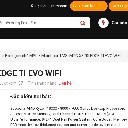
Hệ thống showroom
Tư vấn bán hàng
Bộ sưu tậ
Giá sốc
ủ
Bo mạch chủ MSI
Mainboard MSI MPG X870I EDGE TI EVO WIFI
DGE TI EVO WIFI
Lượt xem:
57
Tình trạng hàng:
Liên hệ
Đặc điểm nổi bật:
Supports AMD Ryzen™ 9000 / 8000 / 7000 Series Desktop Processors
Supports DDR5 Memory, Dual Channel DDR5 10000+ MT/s (OC)
Ultra Performance: 8+2+1 Duet Rail Power System, Core Boost, Memory 
PCB made by 1oz thickened copper and server-grade level material