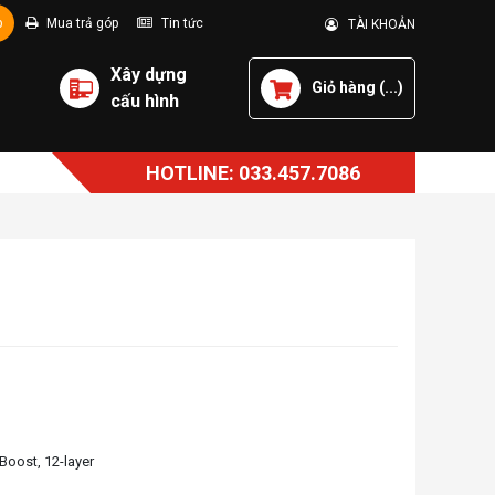
p
Mua trả góp
Tin tức
TÀI KHOẢN
Xây dựng
Giỏ hàng (
...
)
cấu hình
HOTLINE: 033.457.7086
Boost, 12-layer