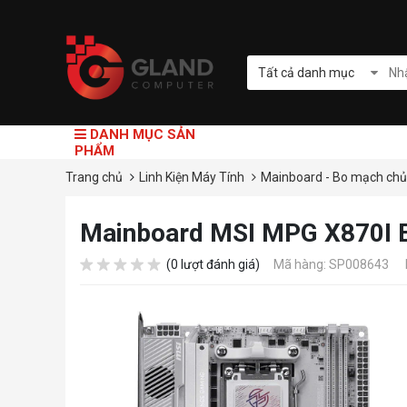
Tất cả danh mục
DANH MỤC SẢN
PHẨM
Trang chủ
Linh Kiện Máy Tính
Mainboard - Bo mạch ch
Mainboard MSI MPG X870I E
(0 lượt đánh giá)
Mã hàng: SP008643