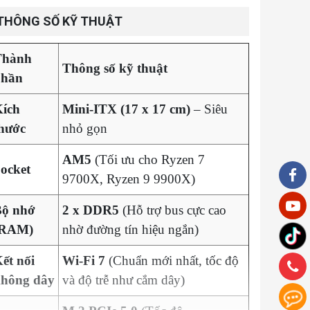
THÔNG SỐ KỸ THUẬT
Thành
Thông số kỹ thuật
phần
ích
Mini-ITX (17 x 17 cm)
– Siêu
hước
nhỏ gọn
AM5
(Tối ưu cho Ryzen 7
ocket
9700X, Ryzen 9 9900X)
Bộ nhớ
2 x DDR5
(Hỗ trợ bus cực cao
(RAM)
nhờ đường tín hiệu ngắn)
ết nối
Wi-Fi 7
(Chuẩn mới nhất, tốc độ
hông dây
và độ trễ như cắm dây)