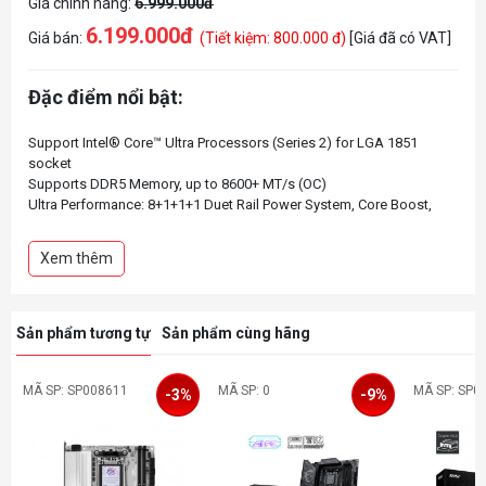
Giá chính hãng:
6.999.000đ
6.199.000đ
Giá bán:
(Tiết kiệm: 800.000 đ)
[Giá đã có VAT]
Đặc điểm nổi bật:
Support Intel® Core™ Ultra Processors (Series 2) for LGA 1851
socket
Supports DDR5 Memory, up to 8600+ MT/s (OC)
Ultra Performance: 8+1+1+1 Duet Rail Power System, Core Boost,
Memory Boost, 12-layer PCB made by 1oz thickened copper and
server-grade level material
Xem thêm
Frozr Guard: Enlarged heatsink with heat-pipe, MOSFET thermal pads
rated for 7W/mk and M.2 Shield Frozr are built for high performance
system and non-stop gaming experience
EZ DIY: EZ Antenna, EZ Button and EZ Debug LED
Sản phẩm tương tự
Sản phẩm cùng hãng
Lightning Fast Game experience: PCIe 5.0 slot, Lightning Gen 5 M.2
Ultra Connect: Thunderbolt™ 4 and Intel® Killer™ 5G LAN with Wi-Fi 7
Solution - The latest solution for professional and multimedia use,
MÃ SP: SP008611
MÃ SP: 0
MÃ SP: SP0
-3%
-9%
delivering secure, stable, and high-speed networking and data
transmission
Audio Boost: Reward your ears with studio grade sound quality for