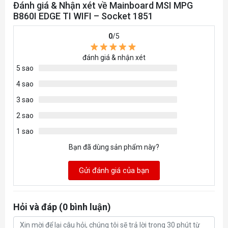
Đánh giá & Nhận xét về Mainboard MSI MPG
3.0
B860I EDGE TI WIFI – Socket 1851
Supports Dual-Controller
MEMORY
0
/5
Dual-Channel mode
Supports Non-ECC, Un-
đánh giá & nhận xét
buffered memory
5 sao
Supports CUDIMM
4 sao
• The DIMM slots on this
3 sao
motherboard have single-
2 sao
sided latches.
1 sao
• Memory compatibility and
Bạn đã dùng sản phẩm này?
supported speeds can vary
depending on the CPU and
Gửi đánh giá của bạn
memory configuration. For
detailed information, please
Hỏi và đáp (0 bình luận)
refer to the Memory
Compatibility List available