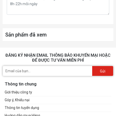
on the product’s Support page
or visit
https://www.msi.com/support/.
Sản phẩm đã xem
1x HDMI™
TM
Supports HDMI
2.1 with
FRL port, maximum
ĐĂNG KÝ NHẬN EMAIL THÔNG BÁO KHUYẾN MẠI HOẶC
resolution of 8K 60Hz*
ĐỂ ĐƯỢC TƯ VẤN MIỄN PHÍ
1x Type-C DisplayPort
TM
Gửi
Thundebolt
4 ports,
supporting DisplayPort 2.1
Thông tin chung
ONBOARD
with UHBR20 over USB
Giới thiệu công ty
GRAPHICS
Type-C, with a maximum
Góp ý, Khiếu nại
resolution of 4K@120Hz /
Thông tin tuyển dụng
8K@60Hz*
*Available only
on processors featuring
Hướng dẫn mua Hàng