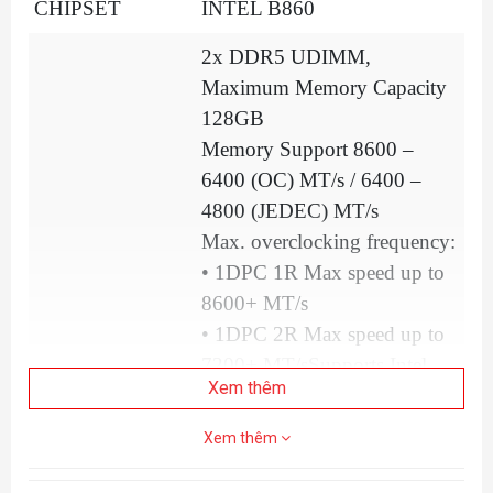
CHIPSET
INTEL B860
2x DDR5 UDIMM,
Maximum Memory Capacity
128GB
Memory Support 8600 –
6400 (OC) MT/s / 6400 –
4800 (JEDEC) MT/s
Max. overclocking frequency:
• 1DPC 1R Max speed up to
8600+ MT/s
• 1DPC 2R Max speed up to
7200+ MT/sSupports Intel
Xem thêm
POR Speed and JEDEC
Speed
Xem thêm
Supports Memory
Overclocking and Intel XMP