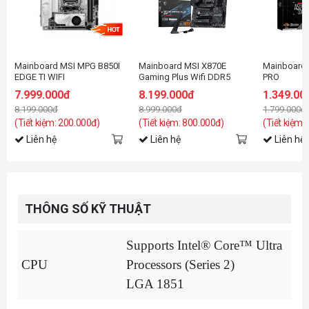
Mainboard MSI MPG B850I
Mainboard MSI X870E
Mainboard
EDGE TI WIFI
Gaming Plus Wifi DDR5
PRO
7.999.000đ
8.199.000đ
1.349.00
8.199.000đ
8.999.000đ
1.799.000đ
(Tiết kiệm: 200.000đ)
(Tiết kiệm: 800.000đ)
(Tiết kiệm:
Liên hệ
Liên hệ
Liên hệ
THÔNG SỐ KỸ THUẬT
Supports Intel® Core™ Ultra
CPU
Processors (Series 2)
LGA 1851