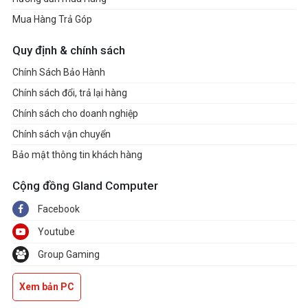
integrated graphics. Graphics
Mua Hàng Trả Góp
specifications may vary
Quy định & chính sách
depending on the CPU
Chính Sách Bảo Hành
installed.
Chính sách đổi, trả lại hàng
1x PCI-E x16 slot
Chính sách cho doanh nghiệp
EXPANSION
PCI_E1 Gen PCIe 5.0
Chính sách vận chuyển
SLOT
supports up to x16 (From
Bảo mật thông tin khách hàng
CPU)
Cộng đồng Gland Computer
2x M.2
Facebook
M.2_1 Source (From CPU)
supports up to PCIe 5.0 x4 ,
Youtube
supports 2280 devices
Group Gaming
STORAGE
M.2_2 Source (From Chipset)
Xem bản PC
supports up to PCIe 4.0 x4 /