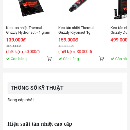
Keo tản nhiệt Thermal
Keo tản nhiệt Thermal
Keo tản nhi
Grizzly Hydronaut - 1 gram
Grizzly Kryonaut 1g
Grizzly Du
Multilingual (VPE60)
139.000đ
159.000đ
499.000
189.000đ
189.000đ
(Tiết kiệm: 50.000đ)
(Tiết kiệm: 30.000đ)
Còn hàng
Còn hàng
Còn hàn
THÔNG SỐ KỸ THUẬT
Đang cập nhật...
Hiệu suất tản nhiệt cao cấp