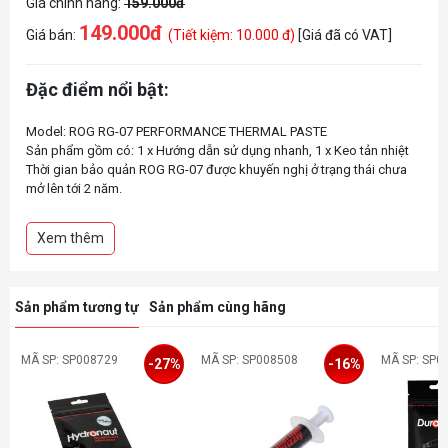
Giá chính hãng:
159.000đ
149.000đ
Giá bán:
(Tiết kiệm: 10.000 đ)
[Giá đã có VAT]
Đặc điểm nổi bật:
Model: ROG RG-07 PERFORMANCE THERMAL PASTE
Sản phẩm gồm có: 1 x Hướng dẫn sử dụng nhanh, 1 x Keo tản nhiệt
Thời gian bảo quản ROG RG-07 được khuyến nghị ở trạng thái chưa
mở lên tới 2 năm.
Công suất dẫn nhiệt: 7.5 - 9.5W/mk
Xem thêm
Sản phẩm tương tự
Sản phẩm cùng hãng
MÃ SP: SP008729
MÃ SP: SP008508
MÃ SP: SP0
-27%
-16%