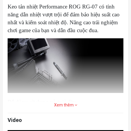
Keo tản nhiệt Performance ROG RG-07 có tính
năng dẫn nhiệt vượt trội để đảm bảo hiệu suất cao
nhất và kiểm soát nhiệt độ. Nâng cao trải nghiệm
chơi game của bạn và dẫn đầu cuộc đua.
Dễ dàng sử dụng và trải đều
Xem thêm
Keo tản nhiệt Performance ROG RG-07 tự hào có
Video
khả năng trải rộng tuyệt vời, đảm bảo lấp đầy
khoảng cách giữa CPU và bộ làm mát sau khi lắp