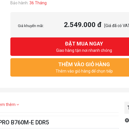
Bảo hành:
36 Tháng
2.549.000 đ
[Giá đã có VA
Giá khuyến mãi:
ĐẶT MUA NGAY
Giao hàng tận nơi nhanh chóng
THÊM VÀO GIỎ HÀNG
Thêm vào giỏ hàng để chọn tiếp
em thêm
⚙
 PRO B760M-E DDR5