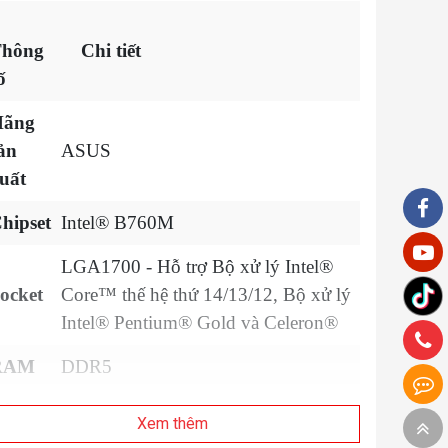
hông
Chi tiết
ố
Hãng
ản
ASUS
uất
hipset
Intel® B760M
LGA1700 - Hỗ trợ Bộ xử lý Intel®
ocket
Core™ thế hệ thứ 14/13/12, Bộ xử lý
Intel® Pentium® Gold và Celeron®
RAM
DDR5
ỗ trợ
Xem thêm
ối đa
64GB