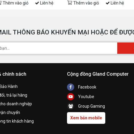
Thêm vào giỏ
Liên hệ
Thêm vào giỏ
Liên hệ
AIL THÔNG BÁO KHUYẾN MẠI HOẶC ĐỂ ĐƯỢC
& chính sách
Cộng đồng Gland Computer
 Bảo Hành
Facebook
ổi, trả lại hàng
Youtube
cho doanh nghiệp
Group Gaming
I
vận chuyển
Xem bản mobile
ng tin khách hàng