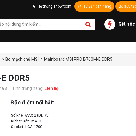
Hệ thống showroom
Tư vấn bán hàng
Bộ sưu tậ
Giá sốc
ủ
Bo mạch chủ MSI
Mainboard MSI PRO B760M-E DDR5
-E DDR5
:
98
Tình trạng hàng:
Liên hệ
Đặc điểm nổi bật:
Số khe RAM: 2 (DDR5)
Kích thước: mATX