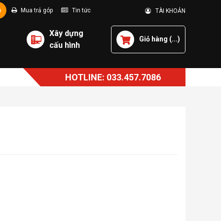
p
Mua trả góp
Tin tức
TÀI KHOẢN
Xây dựng
Giỏ hàng (
...
)
cấu hình
HOTLINE: 033.457.7086