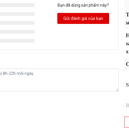
Bạn đã dùng sản phẩm này?
T
Gửi đánh giá của bạn
s
s
x
C
S
H
t