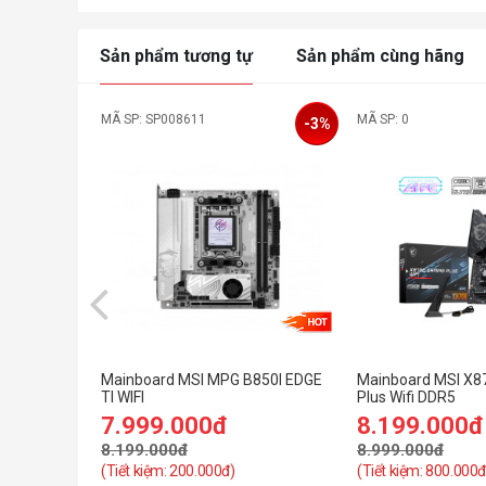
Sản phẩm tương tự
Sản phẩm cùng hãng
MÃ SP: SP008611
MÃ SP: 0
-3%
Mainboard MSI MPG B850I EDGE
Mainboard MSI X8
TI WIFI
Plus Wifi DDR5
7.999.000đ
8.199.000đ
8.199.000đ
8.999.000đ
(Tiết kiệm: 200.000đ)
(Tiết kiệm: 800.000đ