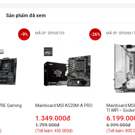
Sản phẩm đã xem
MÃ SP: SP008709
MÃ SP: SP00861
-9%
-26%
P
K
M
70E Gaming
Mainboard MSI A520M-A PRO
Mainboard MSI
TI WIFI – Sock
1.349.000đ
6.199.00
t
1.799.000đ
6.999.000đ
)
(Tiết kiệm: 450.000đ)
(Tiết kiệm: 800.