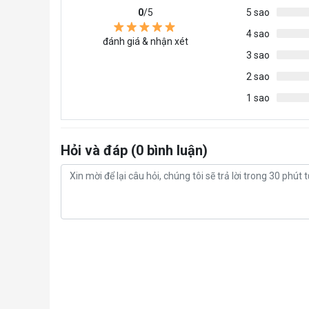
0
/5
5 sao
4 sao
đánh giá & nhận xét
3 sao
2 sao
1 sao
Hỏi và đáp (0 bình luận)