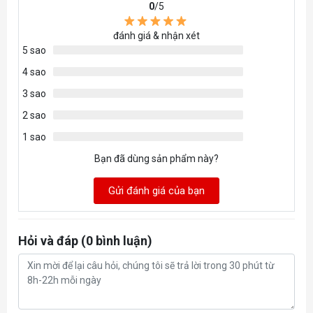
0
/5
Màu sắc vỏ
Đen nhám
đánh giá & nhận xét
Màu sắc đèn LED
5 sao
4 sao
Số lượng nút bấm
5
3 sao
Switch nút bấm chính
2
2 sao
Tuổi thọ switch
50 triệu
1 sao
Bạn đã dùng sản phẩm này?
Dạng kết nối
Có dây
Gửi đánh giá của bạn
Loại dây
Dây dù
Độ dài dây
2m
Hỏi và đáp (0 bình luận)
Phần mềm
Dài 123 mm x Rộng 61
Kích thước
mm x Cao 42 mm (lưng),