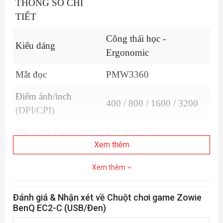
THÔNG SỐ CHI
TIẾT
Công thái học -
Kiểu dáng
Ergonomic
Mắt đọc
PMW3360
Điểm ảnh/inch
400 / 800 / 1600 / 3200
(DPI/CPI)
IPS (Inch Per Second)
Lên đến 250
Xem thêm
Gia tốc (Acceleration)
Xem thêm
Độ nhạy nâng (Lift
1.5 - 1.8
Of Distance)
Đánh giá & Nhận xét về Chuột chơi game Zowie
BenQ EC2-C (USB/Đen)
Chất liệu vỏ
Nhựa ABS