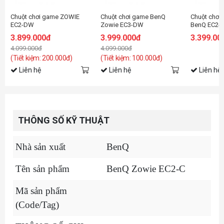
Chuột chơi game ZOWIE
Chuột chơi game BenQ
Chuột chơi
EC2-DW
Zowie EC3-DW
BenQ EC2-
3.899.000đ
3.999.000đ
3.399.00
4.099.000đ
4.099.000đ
(Tiết kiệm: 200.000đ)
(Tiết kiệm: 100.000đ)
Liên hệ
Liên hệ
Liên hệ
THÔNG SỐ KỸ THUẬT
Nhà sản xuất
BenQ
Tên sản phẩm
BenQ Zowie EC2-C
Mã sản phẩm
(Code/Tag)