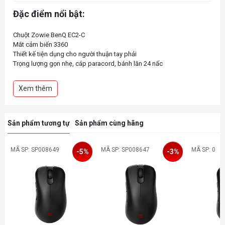
Đặc điểm nổi bật:
Chuột Zowie BenQ EC2-C
Mắt cảm biến 3360
Thiết kế tiện dụng cho người thuận tay phải ​
Trọng lượng gọn nhẹ, cáp paracord, bánh lăn 24 nấc
Không cần cài đặt driver – Plug and play
Các mức điều chỉnh DPI 400/800/1600/3200
Xem thêm
USB report rate có thể điều chỉnh 125/500/1000 Hz
Sản phẩm tương tự
Sản phẩm cùng hãng
MÃ SP: SP008649
MÃ SP: SP008647
MÃ SP: 0
-5%
-3%