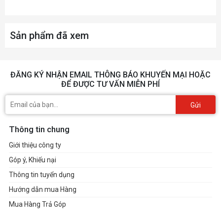
33 mm (cuộn)
Trọng lượng
73g
Sản phẩm đã xem
THÔNG SỐ KHÁC
ĐĂNG KÝ NHẬN EMAIL THÔNG BÁO KHUYẾN MẠI HOẶC
Thời lượng pin
ĐỂ ĐƯỢC TƯ VẤN MIỄN PHÍ
Kiểu pin/sạc
Gửi
PHỤ KIỆN
Thông tin chung
Phụ kiện kèm theo
Kèm theo 1 bộ feet dự
Giới thiệu công ty
hộp
phòng
Góp ý, Khiếu nại
Thông tin tuyển dụng
Hướng dẫn mua Hàng
Mua Hàng Trả Góp