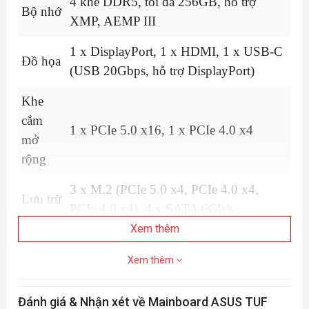
4 khe DDR5, tối đa 256GB, hỗ trợ
Bộ nhớ
XMP, AEMP III
1 x DisplayPort, 1 x HDMI, 1 x USB-C
Đồ họa
(USB 20Gbps, hỗ trợ DisplayPort)
Khe
cắm
1 x PCIe 5.0 x16, 1 x PCIe 4.0 x4
mở
rộng
3 x M.2 (PCIe 5.0 x4, PCIe 4.0 x4,
Lưu trữ
PCIe 4.0 x4), 4 x SATA 6Gb/s
Xem thêm
Realtek 2.5Gb Ethernet, Wi-Fi 7 (2x2,
Mạng
2.4/5/6GHz), Bluetooth 5.4
Xem thêm
8 cổng sau (1 x USB-C 20Gbps, 2 x USB 10Gbps, 4
USB
Đánh giá & Nhận xét về Mainboard ASUS TUF
x USB 5Gbps, 1 x USB 2.0), 5 cổng trước (1 x USB-C