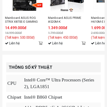
Mainboard ASUS ROG
Mainboard ASUS PRIME
Mainboard
STRIX X870E-E GAMING
A520M-K
H610M-E D
WIFI
14.499.000đ
1.349.000đ
1.699.00
14.999.000đ
1.799.000đ
2.690.000đ
(Tiết kiệm: 500.000đ)
(Tiết kiệm: 450.000đ)
(Tiết kiệm:
Liên hệ
Liên hệ
Liên hệ
THÔNG SỐ KỸ THUẬT
Intel® Core™ Ultra Processors (Series
CPU
2), LGA1851
Chipset
Intel® B860 Chipset