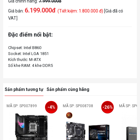
Giá chính hãng:
7.999.000đ
6.199.000đ
Giá bán:
(Tiết kiệm: 1.800.000 đ)
[Giá đã có
VAT]
Đặc điểm nổi bật:
Chipset: Intel B860
Socket: Intel LGA 1851
Kích thước: M-ATX
Sản phẩm tương tự
Sản phẩm cùng hãng
MÃ SP: SP007899
MÃ SP: SP008708
MÃ SP: SP0
-4%
-26%