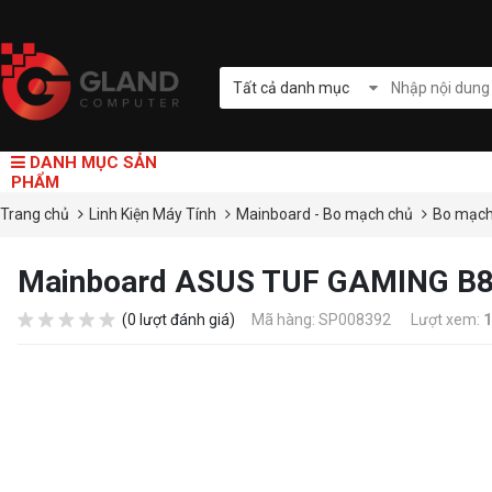
Tất cả danh mục
DANH MỤC SẢN
PHẨM
Trang chủ
Linh Kiện Máy Tính
Mainboard - Bo mạch chủ
Bo mạc
Mainboard ASUS TUF GAMING B
(0 lượt đánh giá)
Mã hàng: SP008392
Lượt xem:
1