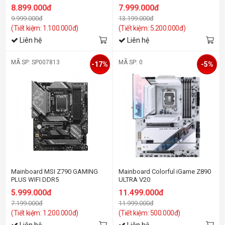
(Wifi+Bluetootth)
8.899.000đ
7.999.000đ
9.999.000đ
13.199.000đ
(Tiết kiệm: 1.100.000đ)
(Tiết kiệm: 5.200.000đ)
Liên hệ
Liên hệ
MÃ SP: SP007813
MÃ SP: 0
-17%
-5%
Mainboard MSI Z790 GAMING
Mainboard Colorful iGame Z890
PLUS WIFI DDR5
ULTRA V20
5.999.000đ
11.499.000đ
7.199.000đ
11.999.000đ
(Tiết kiệm: 1.200.000đ)
(Tiết kiệm: 500.000đ)
Liên hệ
Liên hệ