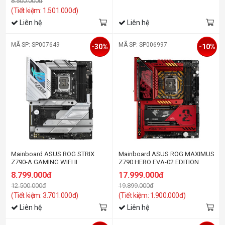
8.500.000đ
(Tiết kiệm: 1.501.000đ)
Liên hệ
Liên hệ
MÃ SP: SP007649
MÃ SP: SP006997
-30%
-10%
Mainboard ASUS ROG STRIX
Mainboard ASUS ROG MAXIMUS
Z790-A GAMING WIFI II
Z790 HERO EVA-02 EDITION
8.799.000đ
17.999.000đ
12.500.000đ
19.899.000đ
(Tiết kiệm: 3.701.000đ)
(Tiết kiệm: 1.900.000đ)
Liên hệ
Liên hệ