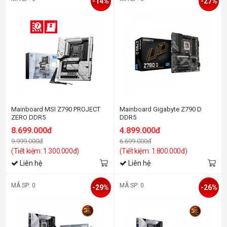
-14%
-27%
Mainboard MSI Z790 PROJECT
Mainboard Gigabyte Z790 D
ZERO DDR5
DDR5
8.699.000đ
4.899.000đ
9.999.000đ
6.699.000đ
(Tiết kiệm: 1.300.000đ)
(Tiết kiệm: 1.800.000đ)
Liên hệ
Liên hệ
MÃ SP: 0
MÃ SP: 0
-29%
-26%