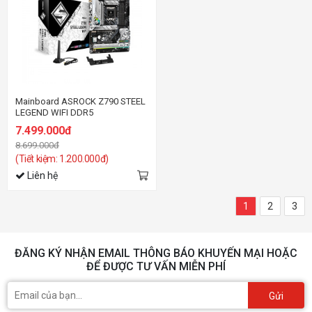
Mainboard ASROCK Z790 STEEL
LEGEND WIFI DDR5
7.499.000đ
8.699.000đ
(Tiết kiệm: 1.200.000đ)
Liên hệ
1
2
3
ĐĂNG KÝ NHẬN EMAIL THÔNG BÁO KHUYẾN MẠI HOẶC
ĐỂ ĐƯỢC TƯ VẤN MIỄN PHÍ
Gửi