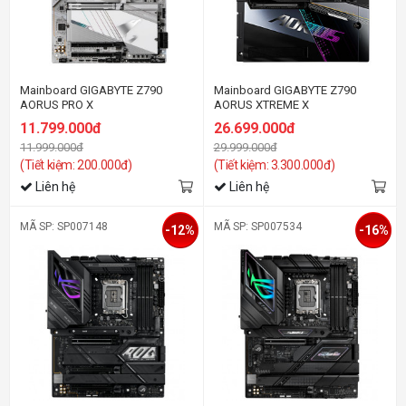
Mainboard GIGABYTE Z790
Mainboard GIGABYTE Z790
AORUS PRO X
AORUS XTREME X
11.799.000đ
26.699.000đ
11.999.000đ
29.999.000đ
(Tiết kiệm: 200.000đ)
(Tiết kiệm: 3.300.000đ)
Liên hệ
Liên hệ
MÃ SP: SP007148
MÃ SP: SP007534
-12%
-16%