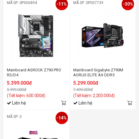
MÃ SP: SP006894
MÃ SP: SP007739
-11%
-30%
Mainboard ASROCK Z790 PRO
Mainboard Gigabyte Z790M
RS/D4
AORUS ELITE AX DDR5
5.399.000đ
5.299.000đ
5.999.000đ
7.499.000đ
(Tiết kiệm: 600.000đ)
(Tiết kiệm: 2.200.000đ)
Liên hệ
Liên hệ
MÃ SP: 0
-14%