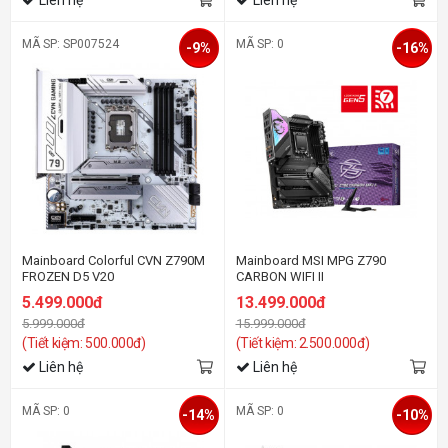
MÃ SP: SP007524
MÃ SP: 0
-9%
-16%
Mainboard Colorful CVN Z790M
Mainboard MSI MPG Z790
FROZEN D5 V20
CARBON WIFI II
5.499.000đ
13.499.000đ
5.999.000đ
15.999.000đ
(Tiết kiệm: 500.000đ)
(Tiết kiệm: 2.500.000đ)
Liên hệ
Liên hệ
MÃ SP: 0
MÃ SP: 0
-14%
-10%