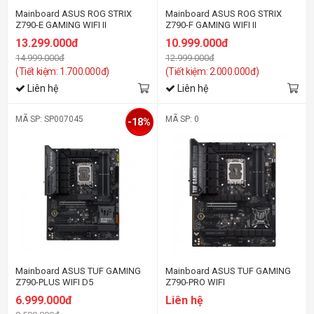
Mainboard ASUS ROG STRIX
Mainboard ASUS ROG STRIX
Z790-E GAMING WIFI II
Z790-F GAMING WIFI II
13.299.000đ
10.999.000đ
14.999.000đ
12.999.000đ
(Tiết kiệm: 1.700.000đ)
(Tiết kiệm: 2.000.000đ)
Liên hệ
Liên hệ
MÃ SP: SP007045
MÃ SP: 0
-18%
Mainboard ASUS TUF GAMING
Mainboard ASUS TUF GAMING
Z790-PLUS WIFI D5
Z790-PRO WIFI
6.999.000đ
Liên hệ