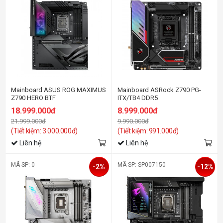
Mainboard ASUS ROG MAXIMUS
Mainboard ASRock Z790 PG-
Z790 HERO BTF
ITX/TB4 DDR5
18.999.000đ
8.999.000đ
21.999.000đ
9.990.000đ
(Tiết kiệm: 3.000.000đ)
(Tiết kiệm: 991.000đ)
Liên hệ
Liên hệ
MÃ SP: 0
MÃ SP: SP007150
-2%
-12%