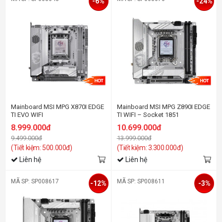
-6%
-24%
Mainboard MSI MPG X870I EDGE
Mainboard MSI MPG Z890I EDGE
TI EVO WIFI
TI WIFI – Socket 1851
8.999.000đ
10.699.000đ
9.499.000đ
13.999.000đ
(Tiết kiệm: 500.000đ)
(Tiết kiệm: 3.300.000đ)
Liên hệ
Liên hệ
MÃ SP: SP008617
MÃ SP: SP008611
-12%
-3%