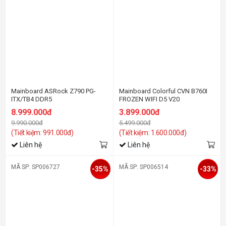
Mainboard ASRock Z790 PG-
Mainboard Colorful CVN B760I
ITX/TB4 DDR5
FROZEN WIFI D5 V20
8.999.000đ
3.899.000đ
9.990.000đ
5.499.000đ
(Tiết kiệm: 991.000đ)
(Tiết kiệm: 1.600.000đ)
Liên hệ
Liên hệ
MÃ SP: SP006727
MÃ SP: SP006514
-35%
-33%