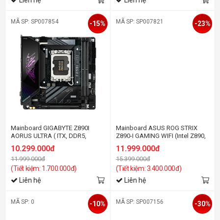
MÃ SP: SP007854
MÃ SP: SP007821
-15%
-23%
Mainboard GIGABYTE Z890I
Mainboard ASUS ROG STRIX
AORUS ULTRA ( ITX, DDR5,
Z890-I GAMING WIFI (Intel Z890,
PCI5.0 )
Socket 1851, Mini-ATX, 2 khe
10.299.000đ
11.999.000đ
RAM DDR5)
11.999.000đ
15.399.000đ
(Tiết kiệm: 1.700.000đ)
(Tiết kiệm: 3.400.000đ)
Liên hệ
Liên hệ
MÃ SP: 0
MÃ SP: SP007156
-10%
-30%