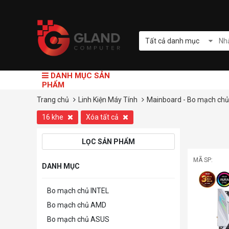
Tất cả danh mục
DANH MỤC SẢN
PHẨM
Trang chủ
Linh Kiện Máy Tính
Mainboard - Bo mạch ch
16 khe
Xóa tất cả
LỌC SẢN PHẨM
MÃ SP:
DANH MỤC
Bo mạch chủ INTEL
Bo mạch chủ AMD
Bo mạch chủ ASUS