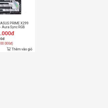
 ASUS PRIME X299
- Aura Sync RGB
9.000đ
00đ
 300.000đ)
Thêm vào giỏ