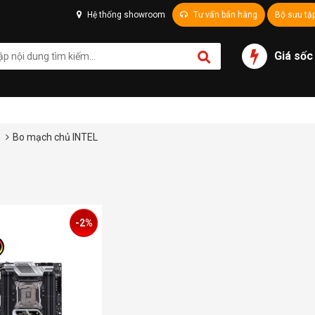
Hệ thống showroom
Tư vấn bán hàng
Bộ sưu tậ
Giá sốc
ủ
Bo mạch chủ INTEL
-2%