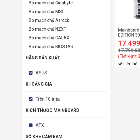
Bo mạch chủ Gigabyte
Bo mạch chủ MSI
Bo mạch chủ Asrock
Bo mạch chủ NZXT
Mainboard
EDITION 30
Bo mạch chủ GALAX
lighting
17.49
Bo mạch chủ BIOSTAR
17.799.0
(Tiết kiệm:
HÃNG SẢN XUẤT
Liên hệ
ASUS
KHOẢNG GIÁ
Trên 10 triệu
KÍCH THƯỚC MAINBOARD
ATX
SỐ KHE CẮM RAM