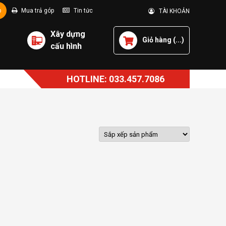
p
Mua trả góp
Tin tức
TÀI KHOẢN
Xây dựng
Giỏ hàng (
...
)
cấu hình
HOTLINE: 033.457.7086