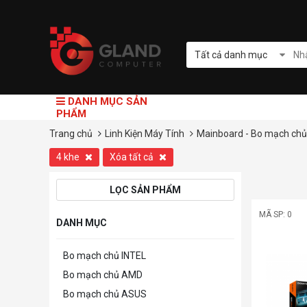
Tất cả danh mục
DANH MỤC SẢN
PHẨM
Trang chủ
Linh Kiện Máy Tính
Mainboard - Bo mạch ch
4 khe
Xóa tất cả
LỌC SẢN PHẨM
MÃ SP: 0
DANH MỤC
Bo mạch chủ INTEL
Bo mạch chủ AMD
Bo mạch chủ ASUS