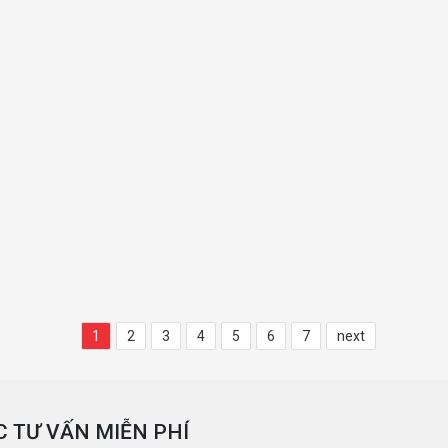
1
2
3
4
5
6
7
next
 TƯ VẤN MIỄN PHÍ