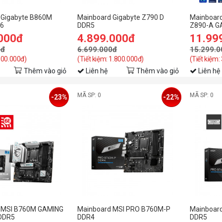
 Gigabyte B860M
Mainboard Gigabyte Z790 D
Mainboar
I6
DDR5
Z890-A G
.000đ
4.899.000đ
11.99
0đ
6.699.000đ
15.299.0
 900.000đ)
(Tiết kiệm: 1.800.000đ)
(Tiết kiệm:
Thêm vào giỏ
Liên hệ
Thêm vào giỏ
Liên hệ
MÃ SP: 0
MÃ SP: 0
-23%
-22%
 MSI B760M GAMING
Mainboard MSI PRO B760M-P
Mainboar
 DDR5
DDR4
DDR5