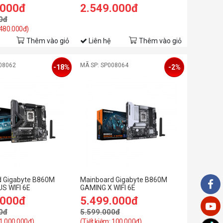
.000đ
2.549.000đ
0đ
 480.000đ)
Thêm vào giỏ
Liên hệ
Thêm vào giỏ
08062
MÃ SP: SP008064
-18%
-2%
d Gigabyte B860M
Mainboard Gigabyte B860M
S WIFI 6E
GAMING X WIFI 6E
.000đ
5.499.000đ
0đ
5.599.000đ
 1.000.000đ)
(Tiết kiệm: 100.000đ)