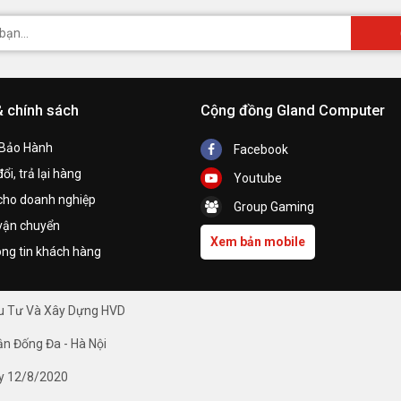
& chính sách
Cộng đồng Gland Computer
 Bảo Hành
Facebook
ổi, trả lại hàng
Youtube
cho doanh nghiệp
Group Gaming
vận chuyển
Xem bản mobile
ng tin khách hàng
ầu Tư Và Xây Dựng HVD
ận Đống Đa - Hà Nội
y 12/8/2020