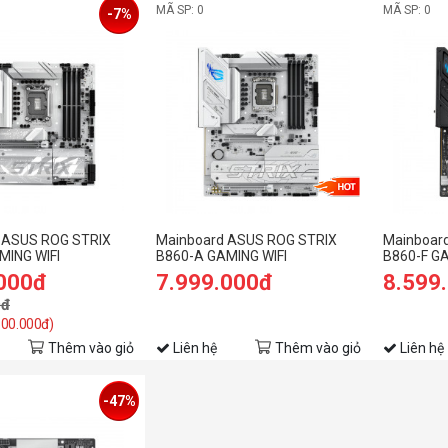
MÃ SP: 0
MÃ SP: 0
-7%
 ASUS ROG STRIX
Mainboard ASUS ROG STRIX
Mainboar
MING WIFI
B860-A GAMING WIFI
B860-F GA
.000đ
7.999.000đ
8.599
0đ
 500.000đ)
Thêm vào giỏ
Liên hệ
Thêm vào giỏ
Liên hệ
-47%