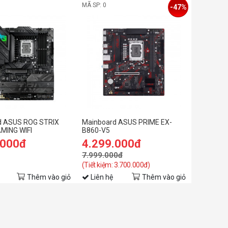
MÃ SP: 0
-47%
d ASUS ROG STRIX
Mainboard ASUS PRIME EX-
MING WIFI
B860-V5
.000đ
4.299.000đ
7.999.000đ
(Tiết kiệm: 3.700.000đ)
Thêm vào giỏ
Liên hệ
Thêm vào giỏ