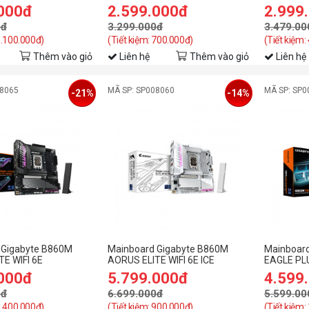
.000đ
2.599.000đ
2.999
0đ
3.299.000đ
3.479.00
1.100.000đ)
(Tiết kiệm: 700.000đ)
(Tiết kiệm:
Thêm vào giỏ
Liên hệ
Thêm vào giỏ
Liên hệ
08065
MÃ SP: SP008060
MÃ SP: SP0
-21%
-14%
 Gigabyte B860M
Mainboard Gigabyte B860M
Mainboar
E WIFI 6E
AORUS ELITE WIFI 6E ICE
EAGLE PLU
.000đ
5.799.000đ
4.599
0đ
6.699.000đ
5.599.00
1.400.000đ)
(Tiết kiệm: 900.000đ)
(Tiết kiệm: