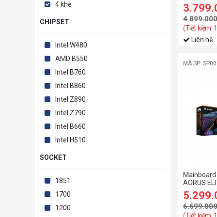
4 khe
3.799
4.899.00
CHIPSET
(Tiết kiệm: 
Liên hệ
Intel W480
AMD B550
MÃ SP: SP0
Intel B760
Intel B860
Intel Z890
Intel Z790
Intel B660
Intel H510
SOCKET
Mainboard
1851
AORUS ELIT
5.299
1700
6.699.00
1200
(Tiết kiệm: 