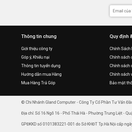
Thông tin chung
Quy định 
Giới thiệu công ty
Chính Sách
Góp ý, Khiếu nại
Chính sách đ
Thông tin tuyển dụng
Chính sách 
Hướng dẫn mua Hàng
Chính sách 
Mua Hàng Trả Góp
Bảo mật thô
© Chi Nhánh Gland Computer - Công Ty Cổ Phần Tư Vấn Đ
Địa chỉ: Số 16 Ngõ 16 - Phố Thái Hà - Phường Trung Liệt - Qu
GPĐKKD số 0101383221-001 do Sở KHĐT Tp.Hà Nội cấp ngà