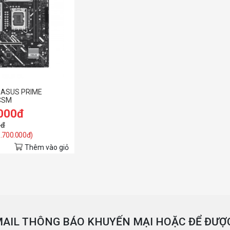
 ASUS PRIME
CSM
.000đ
0đ
3.700.000đ)
Thêm vào giỏ
AIL THÔNG BÁO KHUYẾN MẠI HOẶC ĐỂ ĐƯỢC