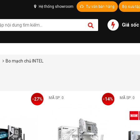
Hệ thống showroom
Tư vấn bán hàng
Bộ sưu tậ
Giá sốc
ủ
Bo mạch chủ INTEL
MÃ SP: 0
MÃ SP: 0
-27%
-14%