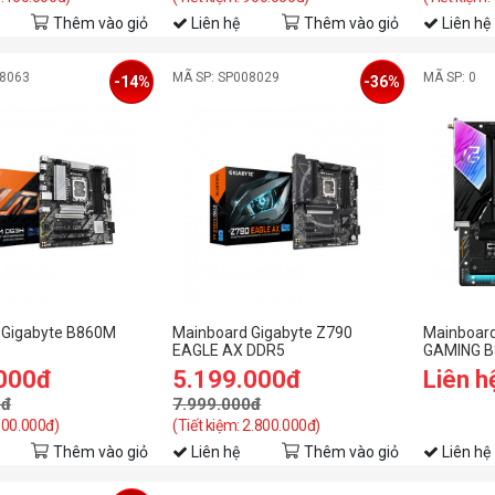
Thêm vào giỏ
Liên hệ
Thêm vào giỏ
Liên hệ
08063
MÃ SP: SP008029
MÃ SP: 0
-14%
-36%
 Gigabyte B860M
Mainboard Gigabyte Z790
Mainboar
EAGLE AX DDR5
GAMING B8
.000đ
5.199.000đ
Liên h
0đ
7.999.000đ
 600.000đ)
(Tiết kiệm: 2.800.000đ)
Thêm vào giỏ
Liên hệ
Thêm vào giỏ
Liên hệ