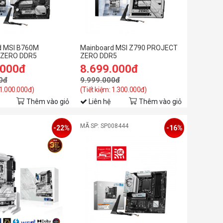
d MSI B760M
Mainboard MSI Z790 PROJECT
ZERO DDR5
ZERO DDR5
.000đ
8.699.000đ
0đ
9.999.000đ
 1.000.000đ)
(Tiết kiệm: 1.300.000đ)
Thêm vào giỏ
Liên hệ
Thêm vào giỏ
MÃ SP: SP008444
-22%
-16%