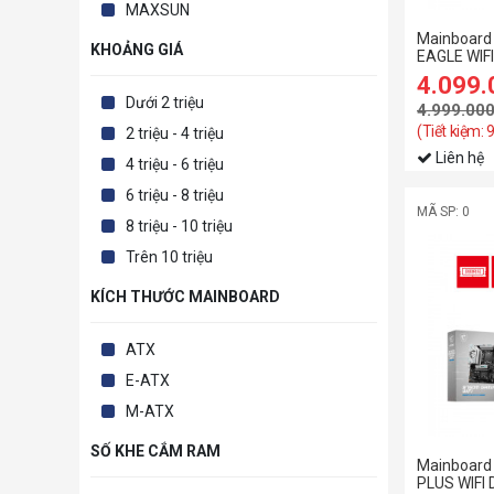
MAXSUN
Mainboard
KHOẢNG GIÁ
EAGLE WIF
4.099
Dưới 2 triệu
4.999.00
(Tiết kiệm:
2 triệu - 4 triệu
Liên hệ
4 triệu - 6 triệu
6 triệu - 8 triệu
MÃ SP: 0
8 triệu - 10 triệu
Trên 10 triệu
KÍCH THƯỚC MAINBOARD
ATX
E-ATX
M-ATX
SỐ KHE CẮM RAM
Mainboard
PLUS WIFI