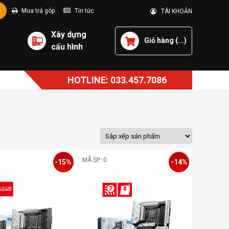
p
Mua trả góp
Tin tức
TÀI KHOẢN
Xây dựng
Giỏ hàng (
...
)
cấu hình
HOTLINE: 033.457.7086
MÃ SP: 0
-15%
-14%