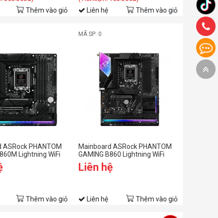
Thêm vào giỏ
Liên hệ
Thêm vào giỏ
MÃ SP: 0
d ASRock PHANTOM
Mainboard ASRock PHANTOM
60M Lightning WiFi
GAMING B860 Lightning WiFi
ệ
Liên hệ
Thêm vào giỏ
Liên hệ
Thêm vào giỏ