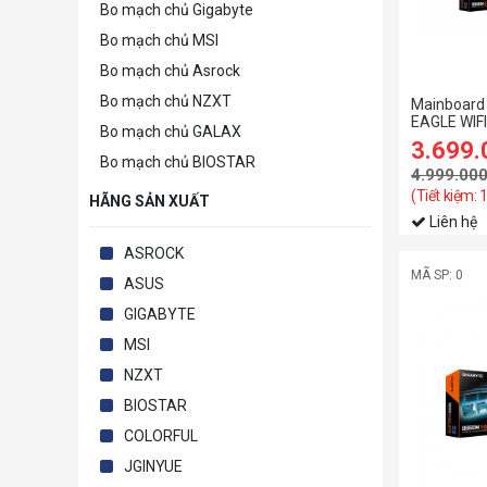
Bo mạch chủ Gigabyte
Bo mạch chủ MSI
Bo mạch chủ Asrock
Bo mạch chủ NZXT
Mainboard
EAGLE WIF
Bo mạch chủ GALAX
3.699
Bo mạch chủ BIOSTAR
4.999.00
(Tiết kiệm: 
HÃNG SẢN XUẤT
Liên hệ
ASROCK
MÃ SP: 0
ASUS
GIGABYTE
MSI
NZXT
BIOSTAR
COLORFUL
JGINYUE