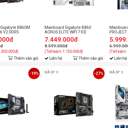
 Gigabyte B860M
Mainboard Gigabyte B860
Mainboar
I6 V2 DDR5
AORUS ELITE WIFI 7 ICE
PROJECT 
.000đ
7.449.000đ
5.999
0đ
8.599.000đ
6.999.00
1.300.000đ)
(Tiết kiệm: 1.150.000đ)
(Tiết kiệm:
Thêm vào giỏ
Liên hệ
Thêm vào giỏ
Liên hệ
MÃ SP: 0
MÃ SP: 0
-19%
-27%