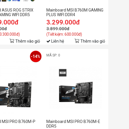
d ASUS ROG STRIX
Mainboard MSI B760M GAMING
AMING WIFI DDR5
PLUS WIFI DDR4
9.000đ
3.299.000đ
00đ
3.899.000đ
 3.300.000đ)
(Tiết kiệm: 600.000đ)
Thêm vào giỏ
Liên hệ
Thêm vào giỏ
MÃ SP: 0
-14%
d MSI PRO B760M-P
Mainboard MSI PRO B760M-E
DDR5