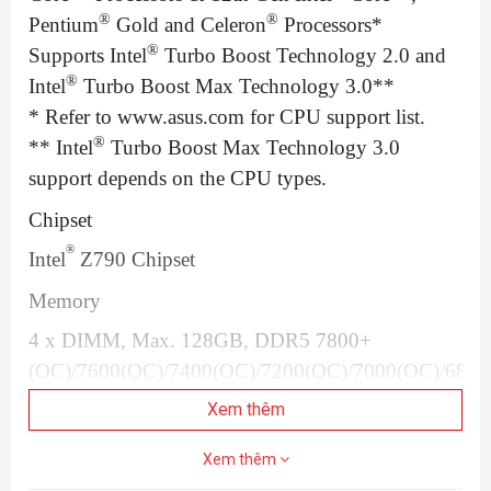
®
®
Pentium
Gold and Celeron
Processors*
®
Supports Intel
Turbo Boost Technology 2.0 and
®
Intel
Turbo Boost Max Technology 3.0**
* Refer to www.asus.com for CPU support list.
®
** Intel
Turbo Boost Max Technology 3.0
support depends on the CPU types.
Chipset
®
Intel
Z790 Chipset
Memory
4 x DIMM, Max. 128GB, DDR5 7800+
(OC)/7600(OC)/7400(OC)/7200(OC)/7000(OC)/6800
6200(OC)/ 6000(OC)/ 5800(OC)/ 5600/ 5400/
Xem thêm
5200/ 5000/ 4800MHz Non-ECC, Un-buffered
Xem thêm
Memory*