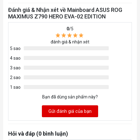
Dual Channel Memory Architecture
®
Supports Intel
Extreme Memory Profile (XMP)
Đánh giá & Nhận xét về Mainboard ASUS ROG
MAXIMUS Z790 HERO EVA-02 EDITION
* Supported memory types, data rate (Speed), and
number of DRAM modules vary depending on the
0
/5
CPU and memory configuration, for more
đánh giá & nhận xét
information refer to www.asus.com for memory
5 sao
support list.
4 sao
* Non-ECC, Un-buffered DDR5 Memory supports
3 sao
On-Die ECC function
2 sao
Graphics
1 sao
®
1 x HDMI
port**
Bạn đã dùng sản phẩm này?
®
®
2 x Intel
Thunderbolt™ 4 ports (USB Type-C
)
support DisplayPort 1.4 and Thunderbolt™ video
Gửi đánh giá của bạn
outputs***
* Graphics specifications may vary between CPU
Hỏi và đáp (0 bình luận)
types. Please refer to www.intel.com for any