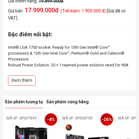
Giá chính hãng:
19.899.000đ
17.999.000đ
Giá bán:
(Tiết kiệm: 1.900.000 đ)
[Giá đã có
VAT]
Đặc điểm nổi bật:
Intel® LGA 1700 socket: Ready for 13th Gen Intel® Core™
processors & 12th Gen Intel Core™, Pentium® Gold and Celeron®
Processors
Robust Power Solution: 20 + 1 teamed power solution rated for 90A
per stage with dual ProCool II power connectors, high-quality alloy
chokes, and durable capacitors to support multi-core processors
Xem thêm
Optimized VRM Thermals: Massive heatsinks integrated with the I/O
cover, joined by an L-shaped heatpipe, and connected to the power
stages with high-conductivity thermal pads
Next-Gen M.2 Support: PCIe® 5.0 M.2 slot on the bundled ROG Hyper
Sản phẩm tương tự
Sản phẩm cùng hãng
M.2 card, and four PCIe 4.0 M.2 slots all with substantial cooling
solutions
Abundant Connectivity: Dual Thunderbolt™ 4 USB Type-C® ports,
MÃ SP: SP007899
MÃ SP: SP008708
MÃ SP: SP0
-4%
-26%
USB 20G Type-C® front-panel connector with Quick Charge 4+ up to
60W, six additional USB 10G ports, two PCIe 5.0 x16 SafeSlots,
HDMI® 2.1