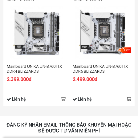
Mainboard UNIKA UN-B760 ITX
Mainboard UNIKA UN-B760 ITX
DDR4 BLIZZARDS
DDR5 BLIZZARDS
2.399.000đ
2.499.000đ
Liên hệ
Liên hệ
ĐĂNG KÝ NHẬN EMAIL THÔNG BÁO KHUYẾN MẠI HOẶC
ĐỂ ĐƯỢC TƯ VẤN MIỄN PHÍ