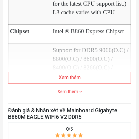
for the latest CPU support list.)
L3 cache varies with CPU
Chipset
Intel ® B860 Express Chipset
Support for DDR5 9066(O.C) /
8800(O.C) / 8600(O.C) /
8400(O.C) / 8266(O.C) /
8200(O.C) / 8000(O.C) /
Xem thêm
7950(O.C) / 7900(O.C) /
Xem thêm
7800(O.C) / 7600(O.C.) /
7400(O.C.) / 7200(O.C.) /
Đánh giá & Nhận xét về Mainboard Gigabyte
7000(O.C.) / 6800(O.C.) /
RAM hỗ trợ
B860M EAGLE WIFI6 V2 DDR5
6600(O.C.) / 6400 / 5600 MT/s
memory modules
0
/5
2 x DDR5 DIMM sockets