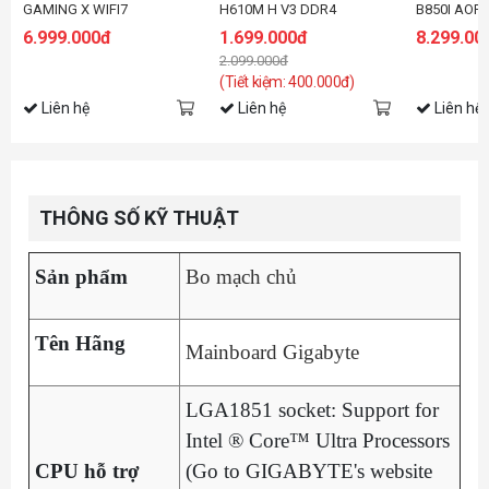
GAMING X WIFI7
H610M H V3 DDR4
B850I AOR
6.999.000đ
1.699.000đ
8.299.00
2.099.000đ
(Tiết kiệm: 400.000đ)
Liên hệ
Liên hệ
Liên hệ
THÔNG SỐ KỸ THUẬT
Sản phẩm
Bo mạch chủ
Tên Hãng
Mainboard Gigabyte
LGA1851 socket: Support for
Intel ® Core™ Ultra Processors
CPU hỗ trợ
(Go to GIGABYTE's website