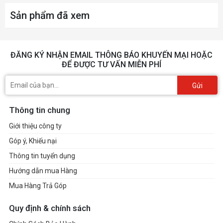
PCIEX16 slot.
Sản phẩm đã xem
Chipset:
- 1 x PCI Express x16 slot,
ĐĂNG KÝ NHẬN EMAIL THÔNG BÁO KHUYẾN MẠI HOẶC
ĐỂ ĐƯỢC TƯ VẤN MIỄN PHÍ
supporting PCIe 4.0 and
running at x4 (PCIEX4)
Gửi
Thông tin chung
CPU:
- 1 x M.2 connector (Socket 3,
Giới thiệu công ty
M key, type 2280 PCIe 5.0
Góp ý, Khiếu nại
x4/x2 SSD support)
Thông tin tuyển dụng
(M2A_CPU)
Hướng dẫn mua Hàng
Chipset:
Mua Hàng Trả Góp
Ổ cứng hỗ trợ
- 1 x M.2 connector (Socket 3,
Quy định & chính sách
M key, type 2280 PCIe 4.0