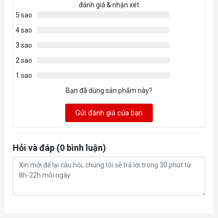
đánh giá & nhận xét
supporting up to 128 GB (64
5 sao
GB single DIMM capacity) of
4 sao
system memory
3 sao
Dual channel memory
2 sao
architecture
1 sao
Bạn đã dùng sản phẩm này?
CPU:
- 1 x PCI Express x16 slot,
Gửi đánh giá của bạn
supporting PCIe 5.0 and
running at x16 (PCIEX16)
Hỏi và đáp (0 bình luận)
* The PCIEX16 slot can only
support a graphics card or an
NVMe SSD. If only one
Khe cắm mở
graphics card is to be installed,
rộng
be sure to install it in the