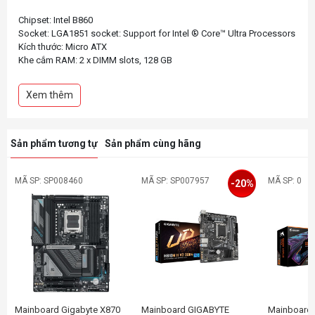
Chipset: Intel B860
Socket: LGA1851 socket: Support for Intel ® Core™ Ultra Processors
Kích thước: Micro ATX
Khe cắm RAM: 2 x DIMM slots, 128 GB
Khe cắm mở rộng: 1 x PCI Express x16 slot, supporting PCIe 5.0 and
running at x16 (PCIEX16), 1 x PCI Express x16 slot, supporting PCIe
Xem thêm
4.0 and running at x4 (PCIEX4)
Khe cắm ổ cứng: 1 x M.2 connector, 1 x M.2 connector, 4 x SATA
Sản phẩm tương tự
Sản phẩm cùng hãng
MÃ SP: SP008460
MÃ SP: SP007957
MÃ SP: 0
-20%
Mainboard Gigabyte X870
Mainboard GIGABYTE
Mainboard