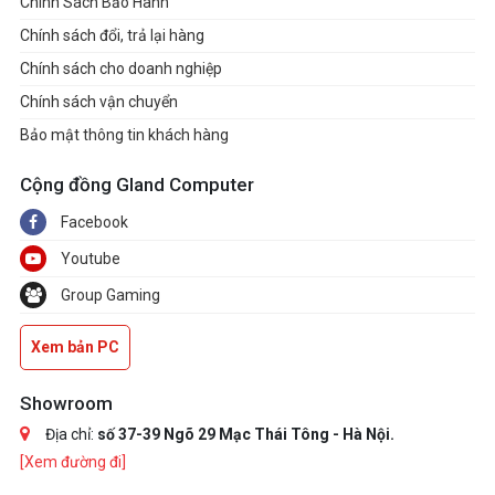
x4/x2 SSD support)(M2P_SB)
Chính Sách Bảo Hành
- 4 x SATA 6Gb/s connectors
Chính sách đổi, trả lại hàng
RAID 0, RAID 1, RAID 5, and
Chính sách cho doanh nghiệp
RAID 10 support for SATA
Chính sách vận chuyển
storage devices
Bảo mật thông tin khách hàng
Cộng đồng Gland Computer
Realtek® 2.5GbE LAN chip
(2.5 Gbps/1 Gbps/100 Mbps)
Facebook
Youtube
Realtek® Wi-Fi 6 RTL8851BE
Group Gaming
- WIFI a, b, g, n, ac, ax,
supporting 2.4/5 GHz carrier
Xem bản PC
frequency bands
ETHERNET
- BLUETOOTH 5.3
Showroom
- Support for 11ax 80MHz
Địa chỉ:
số 37-39 Ngõ 29 Mạc Thái Tông - Hà Nội.
wireless standard
[Xem đường đi]
(Actual data rate may vary