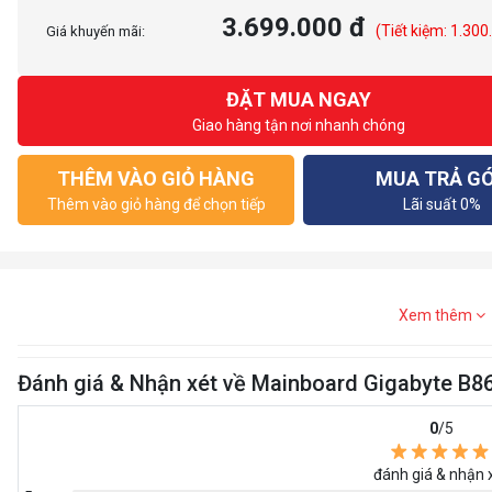
3.699.000 đ
(Tiết kiệm: 1.300
Giá khuyến mãi:
ĐẶT MUA NGAY
Giao hàng tận nơi nhanh chóng
THÊM VÀO GIỎ HÀNG
MUA TRẢ G
Thêm vào giỏ hàng để chọn tiếp
Lãi suất 0%
Xem thêm
Đánh giá & Nhận xét về Mainboard Gigabyte B
0
/5
đánh giá & nhận 