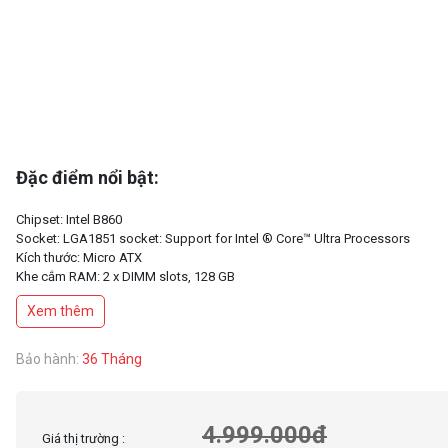
Đặc điểm nổi bật:
Chipset: Intel B860
Socket: LGA1851 socket: Support for Intel ® Core™ Ultra Processors
Kích thước: Micro ATX
Khe cắm RAM: 2 x DIMM slots, 128 GB
Khe cắm mở rộng: 1 x PCI Express x16 slot, supporting PCIe 5.0 and running 
Xem thêm
(PCIEX16), 1 x PCI Express x16 slot, supporting PCIe 4.0 and running at x4 (
Bảo hành:
36 Tháng
4.999.000đ
Giá thị trường :