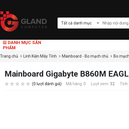
Tất cả danh mục
DANH MỤC SẢN
PHẨM
Trang chủ
Linh Kiện Máy Tính
Mainboard - Bo mạch chủ
Bo mạch
Mainboard Gigabyte B860M EAGL
(0 lượt đánh giá)
Mã hàng: 0
Lượt xem:
32
Tình 