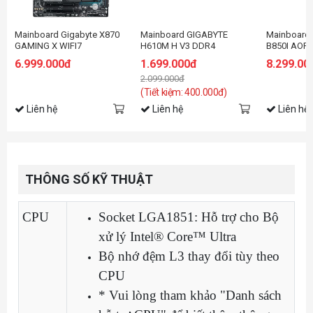
Mainboard Gigabyte X870
Mainboard GIGABYTE
Mainboard
GAMING X WIFI7
H610M H V3 DDR4
B850I AOR
6.999.000đ
1.699.000đ
8.299.00
2.099.000đ
(Tiết kiệm: 400.000đ)
Liên hệ
Liên hệ
Liên hệ
THÔNG SỐ KỸ THUẬT
CPU
Socket LGA1851: Hỗ trợ cho Bộ
xử lý Intel® Core™ Ultra
Bộ nhớ đệm L3 thay đổi tùy theo
CPU
* Vui lòng tham khảo "Danh sách