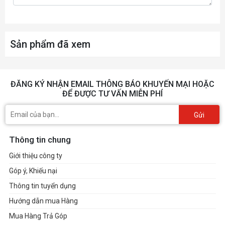
hợp
- 1 x cổng USB4® USB Type-C®, hỗ
trợ đầu ra video USB4 và DisplayPort
và độ phân giải tối đa là
Sản phẩm đã xem
3840x2160@144 Hz
* Hỗ trợ phiên bản DisplayPort 2.1
ĐĂNG KÝ NHẬN EMAIL THÔNG BÁO KHUYẾN MẠI HOẶC
- 1 x DisplayPort, hỗ trợ độ phân giải tối
ĐỂ ĐƯỢC TƯ VẤN MIỄN PHÍ
đa là 3840x2160@144 Hz
* Hỗ trợ phiên bản DisplayPort 2.1
Gửi
(Thông số kỹ thuật đồ họa có thể thay
Thông tin chung
đổi tùy thuộc vào hỗ trợ CPU.)
Giới thiệu công ty
Góp ý, Khiếu nại
Audio
Realtek® Audio CODEC
Thông tin tuyển dụng
Âm thanh độ nét cao
Hướng dẫn mua Hàng
2/4/5.1/7.1-kênh
Mua Hàng Trả Góp
* Bạn có thể thay đổi chức năng của