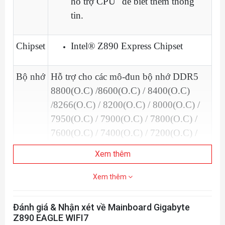
hỗ trợ CPU" để biết thêm thông
tin.
Chipset
Intel® Z890 Express Chipset
Bộ nhớ
Hỗ trợ cho các mô-đun bộ nhớ DDR5
8800(O.C) /8600(O.C) / 8400(O.C)
/8266(O.C) / 8200(O.C) / 8000(O.C) /
7950(O.C) / 7900(O.C) / 7800(O.C) /
7600(O.C) / 7400(O.C) / 7200(O.C) /
7000(O.C) / 6800(O.C) / 6600(O.C) /
Xem thêm
6400 / 6200 / 6000 / 5800 / 5600MT/s.
4 x khe cắm DDR5 DIMM hỗ trợ bộ
Xem thêm
nhớ hệ thống lên đến 256 GB (dung
lượng DIMM đơn 64 GB)
Đánh giá & Nhận xét về Mainboard Gigabyte
Kiến trúc bộ nhớ kênh đôi
Z890 EAGLE WIFI7