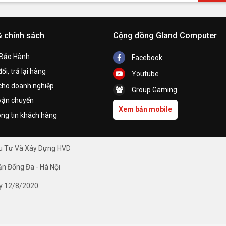
& chính sách
Cộng đồng Gland Computer
 Bảo Hành
Facebook
ổi, trả lại hàng
Youtube
cho doanh nghiệp
Group Gaming
vận chuyển
Xem bản mobile
ng tin khách hàng
ầu Tư Và Xây Dựng HVD
ận Đống Đa - Hà Nội
y 12/8/2020