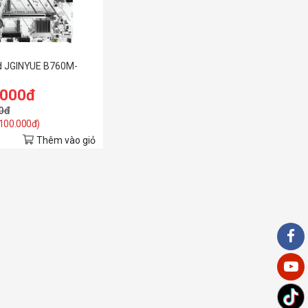
d JGINYUE B760M-
.000đ
0đ
 100.000đ)
Thêm vào giỏ