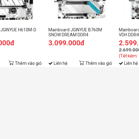
 JGINYUE H610M-D
Mainboard JGINYUE B760M
Mainboar
SNOW DREAM DDR4
VDH DDR4
.000đ
3.099.000đ
2.599
2.699.00
(Tiết kiệm:
Thêm vào giỏ
Liên hệ
Thêm vào giỏ
Liên hệ