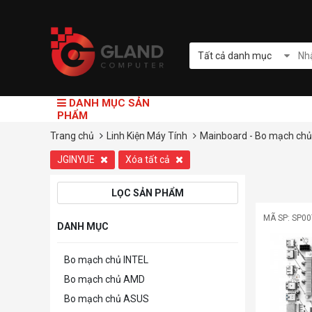
Tất cả danh mục
DANH MỤC SẢN
PHẨM
Trang chủ
Linh Kiện Máy Tính
Mainboard - Bo mạch ch
JGINYUE
Xóa tất cả
LỌC SẢN PHẨM
MÃ SP: SP0
DANH MỤC
Bo mạch chủ INTEL
Bo mạch chủ AMD
Bo mạch chủ ASUS