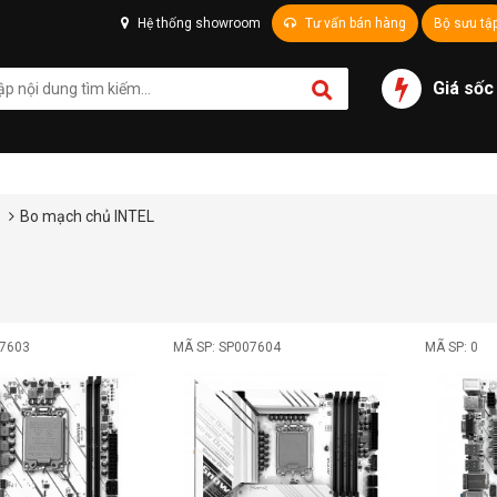
Hệ thống showroom
Tư vấn bán hàng
Bộ sưu tậ
Giá sốc
ủ
Bo mạch chủ INTEL
07603
MÃ SP: SP007604
MÃ SP: 0