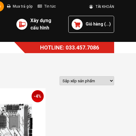
p
Mua trả góp
Tin tức
TÀI KHOẢN
Xây dựng
Giỏ hàng (
...
)
cấu hình
HOTLINE: 033.457.7086
-4%