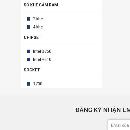
SỐ KHE CẮM RAM
2 khe
4 khe
CHIPSET
Intel B760
Intel H610
SOCKET
1700
ĐĂNG KÝ NHẬN EM