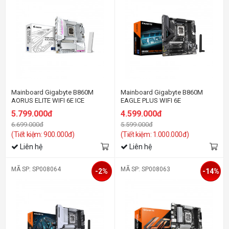
Mainboard Gigabyte B860M
Mainboard Gigabyte B860M
AORUS ELITE WIFI 6E ICE
EAGLE PLUS WIFI 6E
5.799.000đ
4.599.000đ
6.699.000đ
5.599.000đ
(Tiết kiệm: 900.000đ)
(Tiết kiệm: 1.000.000đ)
Liên hệ
Liên hệ
MÃ SP: SP008064
MÃ SP: SP008063
-2%
-14%