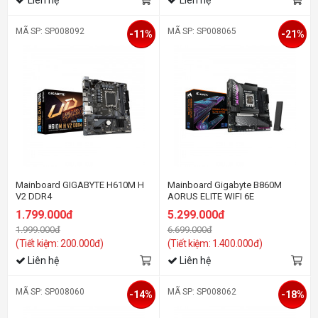
MÃ SP: SP008092
MÃ SP: SP008065
-11%
-21%
Mainboard GIGABYTE H610M H
Mainboard Gigabyte B860M
V2 DDR4
AORUS ELITE WIFI 6E
1.799.000đ
5.299.000đ
1.999.000đ
6.699.000đ
(Tiết kiệm: 200.000đ)
(Tiết kiệm: 1.400.000đ)
Liên hệ
Liên hệ
MÃ SP: SP008060
MÃ SP: SP008062
-14%
-18%