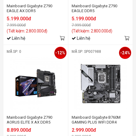
Mainboard Gigabyte Z790
Mainboard Gigabyte Z790
EAGLE AX DDR5
EAGLE DDR5
5.199.000đ
5.199.000đ
7.999.000đ
7.999.000đ
(Tiết kiệm: 2.800.000đ)
(Tiết kiệm: 2.800.000đ)
Liên hệ
Liên hệ
MÃ SP: 0
MÃ SP: SP007988
-12%
-24%
Mainboard Gigabyte Z790
Mainboard Gigabyte B760M
AORUS ELITE X AX DDR5
GAMING PLUS WIFI DDR4
(Wifi+Bluetootth)
8.899.000đ
2.999.000đ