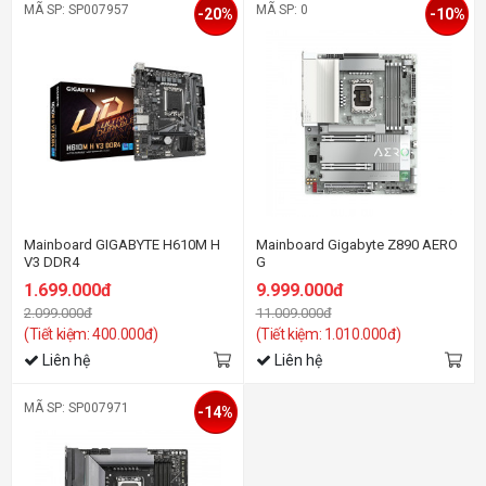
MÃ SP: SP007957
MÃ SP: 0
-20%
-10%
Mainboard GIGABYTE H610M H
Mainboard Gigabyte Z890 AERO
V3 DDR4
G
1.699.000đ
9.999.000đ
2.099.000đ
11.009.000đ
(Tiết kiệm: 400.000đ)
(Tiết kiệm: 1.010.000đ)
Liên hệ
Liên hệ
MÃ SP: SP007971
-14%