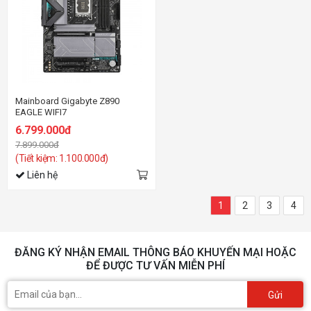
Mainboard Gigabyte Z890
EAGLE WIFI7
6.799.000đ
7.899.000đ
(Tiết kiệm: 1.100.000đ)
Liên hệ
1
2
3
4
ĐĂNG KÝ NHẬN EMAIL THÔNG BÁO KHUYẾN MẠI HOẶC
ĐỂ ĐƯỢC TƯ VẤN MIỄN PHÍ
Gửi