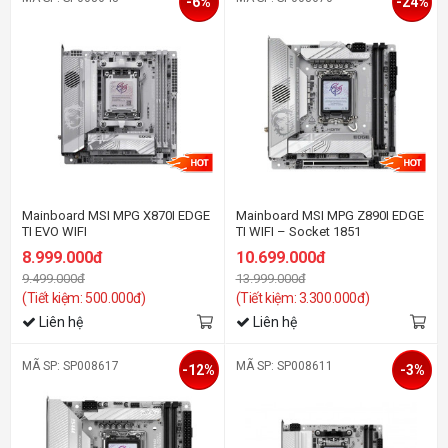
-6%
-24%
Mainboard MSI MPG X870I EDGE
Mainboard MSI MPG Z890I EDGE
TI EVO WIFI
TI WIFI – Socket 1851
8.999.000đ
10.699.000đ
9.499.000đ
13.999.000đ
(Tiết kiệm: 500.000đ)
(Tiết kiệm: 3.300.000đ)
Liên hệ
Liên hệ
MÃ SP: SP008617
MÃ SP: SP008611
-12%
-3%