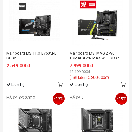
Mainboard MSI PRO B760M-E
Mainboard MSI MAG Z790
DDR5
TOMAHAWK MAX WIFI DDR5
2.549.000đ
7.999.000đ
13.199.000đ
(Tiết kiệm: 5.200.000đ)
Liên hệ
Liên hệ
MÃ SP: SP007813
MÃ SP: 0
-17%
-19%