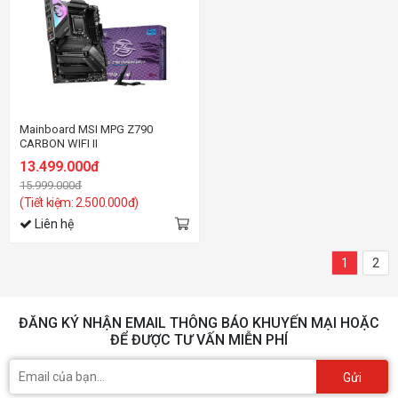
Mainboard MSI MPG Z790
CARBON WIFI II
13.499.000đ
15.999.000đ
(Tiết kiệm: 2.500.000đ)
Liên hệ
1
2
ĐĂNG KÝ NHẬN EMAIL THÔNG BÁO KHUYẾN MẠI HOẶC
ĐỂ ĐƯỢC TƯ VẤN MIỄN PHÍ
Gửi