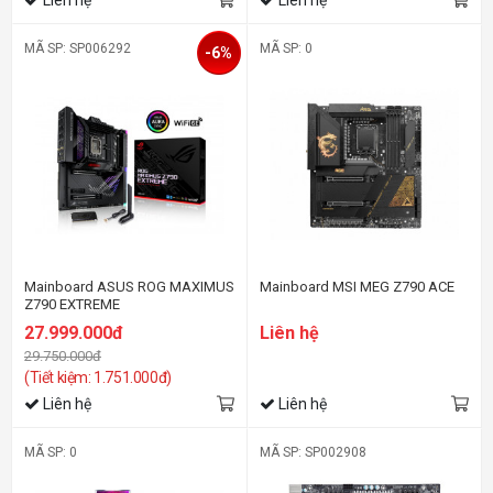
MÃ SP: SP006292
MÃ SP: 0
-6%
Mainboard ASUS ROG MAXIMUS
Mainboard MSI MEG Z790 ACE
Z790 EXTREME
27.999.000đ
Liên hệ
29.750.000đ
(Tiết kiệm: 1.751.000đ)
Liên hệ
Liên hệ
MÃ SP: 0
MÃ SP: SP002908