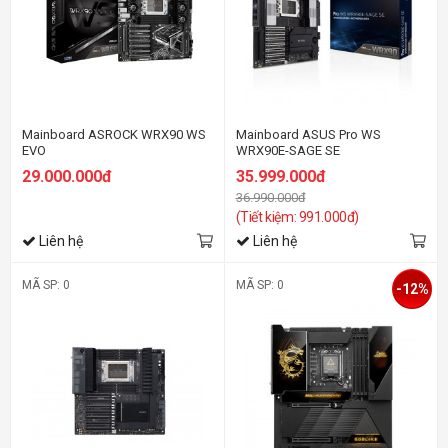
Mainboard ASROCK WRX90 WS
Mainboard ASUS Pro WS
EVO
WRX90E-SAGE SE
29.000.000đ
35.999.000đ
36.990.000đ
(Tiết kiệm: 991.000đ)
Liên hệ
Liên hệ
MÃ SP: 0
MÃ SP: 0
-12%