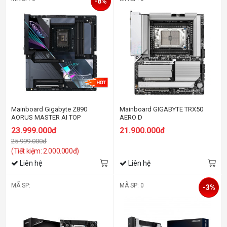
-8%
Mainboard Gigabyte Z890
Mainboard GIGABYTE TRX50
AORUS MASTER AI TOP
AERO D
23.999.000đ
21.900.000đ
25.999.000đ
(Tiết kiệm: 2.000.000đ)
Liên hệ
Liên hệ
MÃ SP:
MÃ SP: 0
-3%