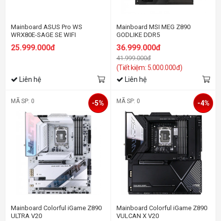
Mainboard ASUS Pro WS
Mainboard MSI MEG Z890
WRX80E-SAGE SE WIFI
GODLIKE DDR5
25.999.000đ
36.999.000đ
41.999.000đ
(Tiết kiệm: 5.000.000đ)
Liên hệ
Liên hệ
MÃ SP: 0
MÃ SP: 0
-5%
-4%
Mainboard Colorful iGame Z890
Mainboard Colorful iGame Z890
ULTRA V20
VULCAN X V20