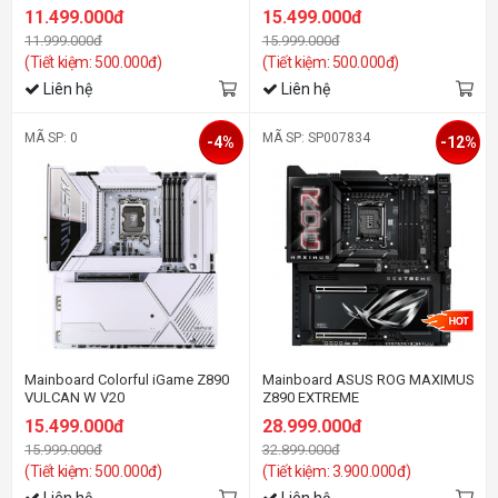
11.499.000đ
15.499.000đ
11.999.000đ
15.999.000đ
(Tiết kiệm: 500.000đ)
(Tiết kiệm: 500.000đ)
Liên hệ
Liên hệ
MÃ SP: 0
MÃ SP: SP007834
-4%
-12%
Mainboard Colorful iGame Z890
Mainboard ASUS ROG MAXIMUS
VULCAN W V20
Z890 EXTREME
15.499.000đ
28.999.000đ
15.999.000đ
32.899.000đ
(Tiết kiệm: 500.000đ)
(Tiết kiệm: 3.900.000đ)
Liên hệ
Liên hệ