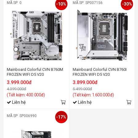
MÃ SP: 0
MÃ SP: SP007156
-10%
-30%
Mainboard Colorful CVN B760M
Mainboard Colorful CVN B760I
FROZEN WIFI D5 V20
FROZEN WIFI D5 V20
3.999.000đ
3.899.000đ
4.399.000đ
5.499.000đ
(Tiết kiệm: 400.000đ)
(Tiết kiệm: 1.600.000đ)
Liên hệ
Liên hệ
MÃ SP: SP006990
-17%