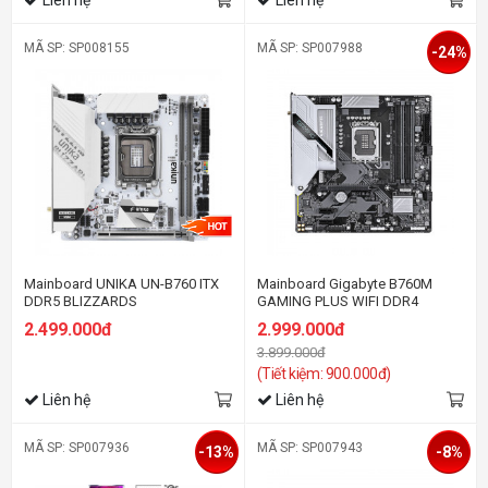
MÃ SP: SP008155
MÃ SP: SP007988
-24%
Mainboard UNIKA UN-B760 ITX
Mainboard Gigabyte B760M
DDR5 BLIZZARDS
GAMING PLUS WIFI DDR4
2.499.000đ
2.999.000đ
3.899.000đ
(Tiết kiệm: 900.000đ)
Liên hệ
Liên hệ
MÃ SP: SP007936
MÃ SP: SP007943
-13%
-8%