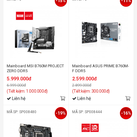
-15%
-11%
Mainboard MSI B760M PROJECT
Mainboard ASUS PRIME B760M-
ZERO DDR5
F DDR5
5.999.000đ
2.599.000đ
6.999.000đ
2.899.000đ
(Tiết kiệm: 1.000.000đ)
(Tiết kiệm: 300.000đ)
Liên hệ
Liên hệ
MÃ SP: SP008480
MÃ SP: SP008444
-19%
-16%