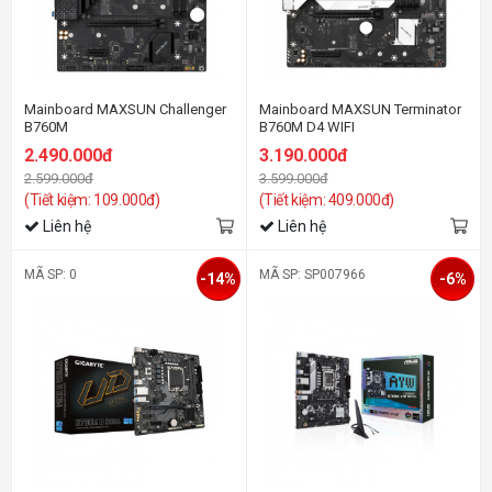
Mainboard MAXSUN Challenger
Mainboard MAXSUN Terminator
B760M
B760M D4 WIFI
2.490.000đ
3.190.000đ
2.599.000đ
3.599.000đ
(Tiết kiệm: 109.000đ)
(Tiết kiệm: 409.000đ)
Liên hệ
Liên hệ
MÃ SP: 0
MÃ SP: SP007966
-14%
-6%