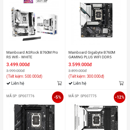
Mainboard ASRock B760M Pro
Mainboard Gigabyte B760M
RS Wifi - WHITE
GAMING PLUS WIFI DDR5
3.499.000đ
3.599.000đ
3.999.000đ
3.899.000đ
(Tiết kiệm: 500.000đ)
(Tiết kiệm: 300.000đ)
Liên hệ
Liên hệ
MÃ SP: SP007776
MÃ SP: SP007775
-5%
-12%