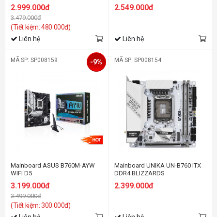
2.999.000đ
2.549.000đ
3.479.000đ
(Tiết kiệm: 480.000đ)
Liên hệ
Liên hệ
MÃ SP: SP008159
MÃ SP: SP008154
-9%
Mainboard ASUS B760M-AYW
Mainboard UNIKA UN-B760 ITX
WIFI D5
DDR4 BLIZZARDS
3.199.000đ
2.399.000đ
3.499.000đ
(Tiết kiệm: 300.000đ)
Liên hệ
Liên hệ