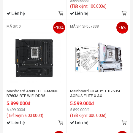
2.699.000đ
(Tiết kiệm: 100.000đ)
Liên hệ
Liên hệ
MÃ SP: 0
MÃ SP: SP007338
-10%
-6%
Mainboard Asus TUF GAMING
Mainboard GIGABYTE B760M
B760M-BTF WIFI DDR5
AORUS ELITE X AX
5.899.000đ
5.599.000đ
6.499.000đ
5.899.000đ
(Tiết kiệm: 600.000đ)
(Tiết kiệm: 300.000đ)
Liên hệ
Liên hệ