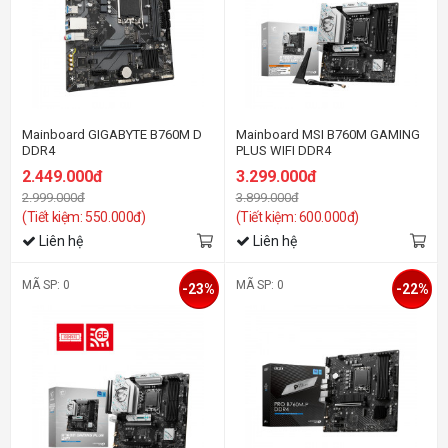
Mainboard GIGABYTE B760M D
Mainboard MSI B760M GAMING
DDR4
PLUS WIFI DDR4
2.449.000đ
3.299.000đ
2.999.000đ
3.899.000đ
(Tiết kiệm: 550.000đ)
(Tiết kiệm: 600.000đ)
Liên hệ
Liên hệ
MÃ SP: 0
MÃ SP: 0
-23%
-22%