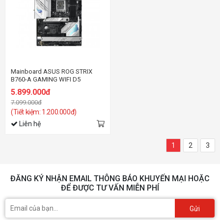
Mainboard ASUS ROG STRIX
B760-A GAMING WIFI D5
5.899.000đ
7.099.000đ
(Tiết kiệm: 1.200.000đ)
Liên hệ
1
2
3
ĐĂNG KÝ NHẬN EMAIL THÔNG BÁO KHUYẾN MẠI HOẶC
ĐỂ ĐƯỢC TƯ VẤN MIỄN PHÍ
Gửi