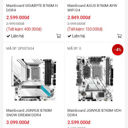
Mainboard GIGABYTE B760M H
Mainboard ASUS B760M-AYW
DDR4
WIFI D4
2.599.000đ
2.849.000đ
2.999.000đ
2.999.000đ
(Tiết kiệm: 400.000đ)
(Tiết kiệm: 150.000đ)
Liên hệ
Liên hệ
MÃ SP: SP007604
MÃ SP: 0
-4%
Mainboard JGINYUE B760M
Mainboard JGINYUE B760M-VDH
SNOW DREAM DDR4
DDR4
3.099.000đ
2.599.000đ