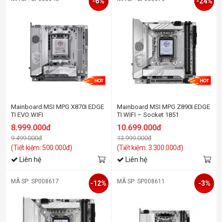
-6%
-24%
Mainboard MSI MPG X870I EDGE
Mainboard MSI MPG Z890I EDGE
TI EVO WIFI
TI WIFI – Socket 1851
8.999.000đ
10.699.000đ
9.499.000đ
13.999.000đ
(Tiết kiệm: 500.000đ)
(Tiết kiệm: 3.300.000đ)
Liên hệ
Liên hệ
MÃ SP: SP008617
MÃ SP: SP008611
-12%
-3%