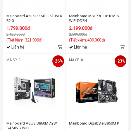
Mainboard Asus PRIME H510M-K
Mainboard MSI PRO H610M-S
R2.0
WIFI DDR4
1.799.000đ
2.199.000đ
2.120.000đ
2.599.000đ
(Tiết kiệm: 321.000đ)
(Tiết kiệm: 400.000đ)
Liên hệ
Liên hệ
MÃ SP: 0
MÃ SP: 0
-26%
-23%
Mainboard ASUS B860M AYW
Mainboard Gigabyte B860M K
GAMING WIFI