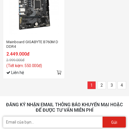
Mainboard GIGABYTE B760M D
DDR4
2.449.000đ
2.999.000đ
(Tiết kiệm: 550.000đ)
Liên hệ
1
2
3
4
ĐĂNG KÝ NHẬN EMAIL THÔNG BÁO KHUYẾN MẠI HOẶC
ĐỂ ĐƯỢC TƯ VẤN MIỄN PHÍ
Gửi