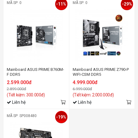
MÃ SP: 0
MÃ SP: 0
-11%
-29%
Mainboard ASUS PRIME B760M-
Mainboard ASUS PRIME Z790-P
F DDR5
WIFI-CSM DDR5
2.599.000đ
4.999.000đ
2.899.000đ
6.999.000đ
(Tiết kiệm: 300.000đ)
(Tiết kiệm: 2.000.000đ)
Liên hệ
Liên hệ
MÃ SP: SP008480
-19%