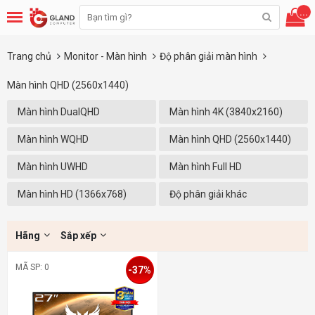
...
Trang chủ
Monitor - Màn hình
Độ phân giải màn hình
Màn hình QHD (2560x1440)
Màn hình DualQHD
Màn hình 4K (3840x2160)
(5120x1440)
Màn hình WQHD
Màn hình QHD (2560x1440)
(3440x1440)
Màn hình UWHD
Màn hình Full HD
(2560X1080)
(1920x1080)
Màn hình HD (1366x768)
Độ phân giải khác
Hãng
Sắp xếp
MÃ SP: 0
-37%