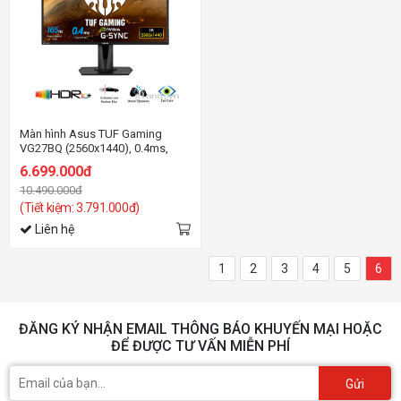
Màn hình Asus TUF Gaming
VG27BQ (2560x1440), 0.4ms,
165Hz, G-SYNC, HDR10
6.699.000đ
10.490.000đ
(Tiết kiệm: 3.791.000đ)
Liên hệ
1
2
3
4
5
6
ĐĂNG KÝ NHẬN EMAIL THÔNG BÁO KHUYẾN MẠI HOẶC
ĐỂ ĐƯỢC TƯ VẤN MIỄN PHÍ
Gửi