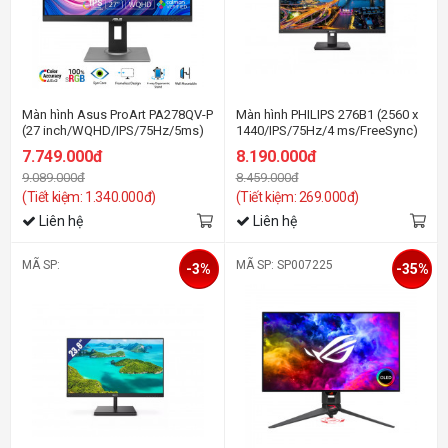
Màn hình Asus ProArt PA278QV-P
Màn hình PHILIPS 276B1 (2560 x
(27 inch/WQHD/IPS/75Hz/5ms)
1440/IPS/75Hz/4 ms/FreeSync)
7.749.000đ
8.190.000đ
9.089.000đ
8.459.000đ
(Tiết kiệm: 1.340.000đ)
(Tiết kiệm: 269.000đ)
Liên hệ
Liên hệ
MÃ SP:
MÃ SP: SP007225
-3%
-35%