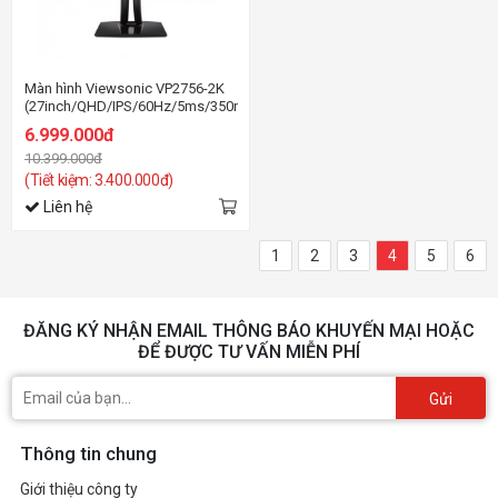
Màn hình Viewsonic VP2756-2K
(27inch/QHD/IPS/60Hz/5ms/350nits/HDMI+DP+mDP/Loa)
6.999.000đ
10.399.000đ
(Tiết kiệm: 3.400.000đ)
Liên hệ
1
2
3
4
5
6
ĐĂNG KÝ NHẬN EMAIL THÔNG BÁO KHUYẾN MẠI HOẶC
ĐỂ ĐƯỢC TƯ VẤN MIỄN PHÍ
Gửi
Thông tin chung
Giới thiệu công ty