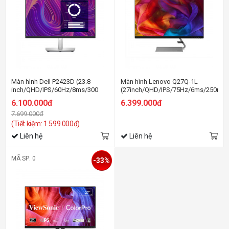
Màn hình Dell P2423D (23.8
Màn hình Lenovo Q27Q-1L
inch/QHD/IPS/60Hz/8ms/300
(27inch/QHD/IPS/75Hz/6ms/250nit
nits/HDMI+DP+USB)
6.100.000đ
6.399.000đ
7.699.000đ
(Tiết kiệm: 1.599.000đ)
Liên hệ
Liên hệ
MÃ SP: 0
-33%