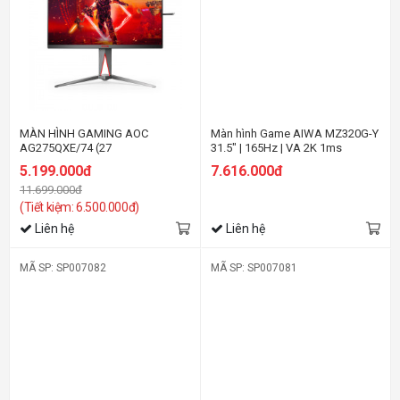
MÀN HÌNH GAMING AOC
Màn hình Game AIWA MZ320G-Y
AG275QXE/74 (27
31.5" | 165Hz | VA 2K 1ms
INCH/QHD/IPS/170HZ/1MS)
5.199.000đ
7.616.000đ
11.699.000đ
(Tiết kiệm: 6.500.000đ)
Liên hệ
Liên hệ
MÃ SP: SP007082
MÃ SP: SP007081