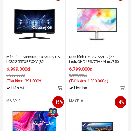
Màn hình Samsung Odyssey G5
Màn hình Dell S2722DC (27
LC32G55TQBEXXV (32
inch/QHD/IPS/75Hz/4ms/350
inch/WQHD/VA/144Hz/1ms/Cong)
nits/HDMI+DP+USBC+USB+Audio/Fr
6.999.000đ
6.799.000đ
7.390.000đ
8.099.000đ
(Tiết kiệm: 391.000đ)
(Tiết kiệm: 1.300.000đ)
Liên hệ
Liên hệ
MÃ SP: 0
MÃ SP: 0
-15%
-4%