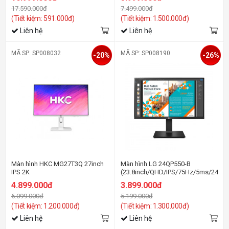
17.590.000đ
7.499.000đ
(Tiết kiệm: 591.000đ)
(Tiết kiệm: 1.500.000đ)
Liên hệ
Liên hệ
MÃ SP: SP008032
MÃ SP: SP008190
-20%
-26%
Màn hình HKC MG27T3Q 27inch
Màn hình LG 24QP550-B
IPS 2K
(23.8inch/QHD/IPS/75Hz/5ms/240ni
4.899.000đ
3.899.000đ
6.099.000đ
5.199.000đ
(Tiết kiệm: 1.200.000đ)
(Tiết kiệm: 1.300.000đ)
Liên hệ
Liên hệ