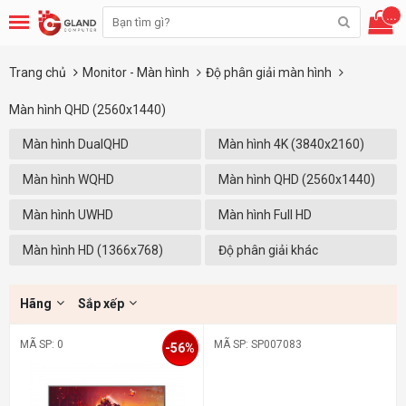
...
Trang chủ
Monitor - Màn hình
Độ phân giải màn hình
Màn hình QHD (2560x1440)
Màn hình DualQHD
Màn hình 4K (3840x2160)
(5120x1440)
Màn hình WQHD
Màn hình QHD (2560x1440)
(3440x1440)
Màn hình UWHD
Màn hình Full HD
(2560X1080)
(1920x1080)
Màn hình HD (1366x768)
Độ phân giải khác
Hãng
Sắp xếp
MÃ SP: 0
MÃ SP: SP007083
-56%