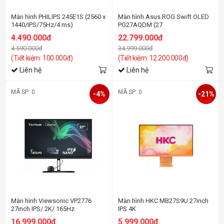
Màn hình PHILIPS 245E1S (2560 x
Màn hình Asus ROG Swift OLED
1440/IPS/75Hz/4 ms)
PG27AQDM (27
inch/QHD/OLED/240Hz/0.03ms)
4.490.000đ
22.799.000đ
4.590.000đ
34.999.000đ
(Tiết kiệm: 100.000đ)
(Tiết kiệm: 12.200.000đ)
Liên hệ
Liên hệ
MÃ SP: 0
MÃ SP: 0
-4%
-21%
Màn hình Viewsonic VP2776
Màn hình HKC MB27S9U 27inch
27inch IPS/ 2K/ 165Hz
IPS 4K
16.999.000đ
5.999.000đ