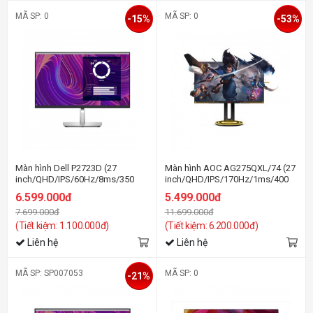
MÃ SP: 0
MÃ SP: 0
-15%
-53%
Màn hình Dell P2723D (27
Màn hình AOC AG275QXL/74 (27
inch/QHD/IPS/60Hz/8ms/350
inch/QHD/IPS/170Hz/1ms/400
nits/HDMI+DP+USB)
nits/HDMI+DP+USB+Audio/RGB)
6.599.000đ
5.499.000đ
7.699.000đ
11.699.000đ
(Tiết kiệm: 1.100.000đ)
(Tiết kiệm: 6.200.000đ)
Liên hệ
Liên hệ
MÃ SP: SP007053
MÃ SP: 0
-21%