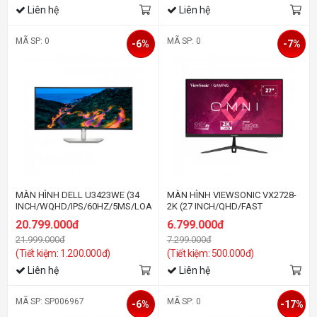
Liên hệ
Liên hệ
MÃ SP: 0
MÃ SP: 0
-6%
-7%
MÀN HÌNH DELL U3423WE (34
MÀN HÌNH VIEWSONIC VX2728-
INCH/WQHD/IPS/60HZ/5MS/LOA/CONG)
2K (27 INCH/QHD/FAST
IPS/165HZ/0.5MS)
20.799.000đ
6.799.000đ
21.999.000đ
7.299.000đ
(Tiết kiệm: 1.200.000đ)
(Tiết kiệm: 500.000đ)
Liên hệ
Liên hệ
MÃ SP: SP006967
MÃ SP: 0
-6%
-17%