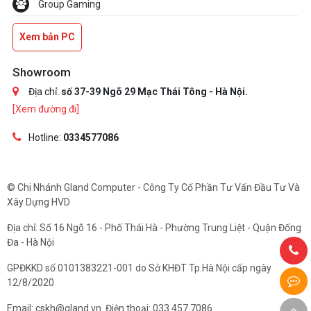
Group Gaming
Xem bản PC
Showroom
Địa chỉ:
số 37-39 Ngõ 29 Mạc Thái Tông - Hà Nội.
[Xem đường đi]
Hotline:
0334577086
© Chi Nhánh Gland Computer - Công Ty Cổ Phần Tư Vấn Đầu Tư Và
Xây Dựng HVD
Địa chỉ: Số 16 Ngõ 16 - Phố Thái Hà - Phường Trung Liệt - Quận Đống
Đa - Hà Nội
GPĐKKD số 0101383221-001 do Sở KHĐT Tp.Hà Nội cấp ngày
12/8/2020
Email: cskh@gland.vn. Điện thoại: 033.457.7086