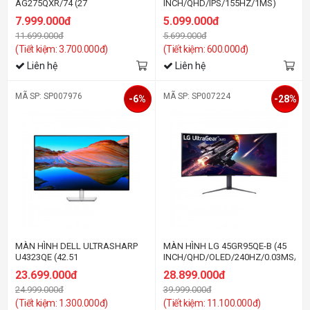
AG275QXR/74 (27
INCH/QHD/IPS/155HZ/1MS)
INCH/QHD/IPS/170HZ/1MS)
7.999.000đ
5.099.000đ
11.699.000đ
5.699.000đ
(Tiết kiệm: 3.700.000đ)
(Tiết kiệm: 600.000đ)
Liên hệ
Liên hệ
MÃ SP: SP007976
MÃ SP: SP007224
-6%
-28%
MÀN HÌNH DELL ULTRASHARP
MÀN HÌNH LG 45GR95QE-B (45
U4323QE (42.51
INCH/QHD/OLED/240HZ/0.03MS/CO
INCH/4K/IPS/60HZ/5MS)
23.699.000đ
28.899.000đ
24.999.000đ
39.999.000đ
(Tiết kiệm: 1.300.000đ)
(Tiết kiệm: 11.100.000đ)