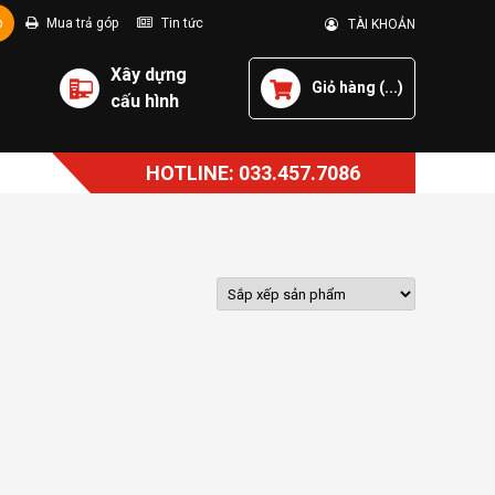
p
Mua trả góp
Tin tức
TÀI KHOẢN
Xây dựng
Giỏ hàng (
...
)
cấu hình
HOTLINE: 033.457.7086