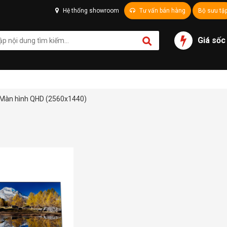
Hệ thống showroom
Tư vấn bán hàng
Bộ sưu tậ
Giá sốc
Màn hình QHD (2560x1440)