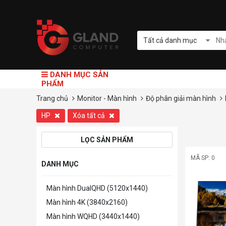
Tất cả danh mục
DANH MỤC SẢN
PHẨM
Trang chủ
Monitor - Màn hình
Độ phân giải màn hình
HP
Xóa tất cả
LỌC SẢN PHẨM
MÃ SP: 0
DANH MỤC
Màn hình DualQHD (5120x1440)
Màn hình 4K (3840x2160)
Màn hình WQHD (3440x1440)