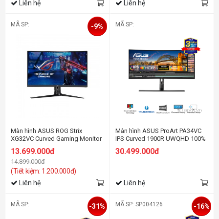
Liên hệ
Liên hệ
MÃ SP:
MÃ SP:
-9%
Màn hình ASUS ROG Strix
Màn hình ASUS ProArt PA34VC
XG32VC Curved Gaming Monitor
IPS Curved 1900R UWQHD 100%
sRGB ΔE < 2 HDR10
13.699.000đ
30.499.000đ
14.899.000đ
(Tiết kiệm: 1.200.000đ)
Liên hệ
Liên hệ
MÃ SP:
MÃ SP: SP004126
-31%
-16%