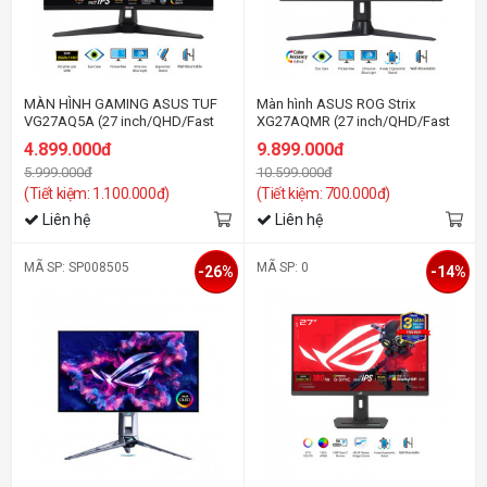
MÀN HÌNH GAMING ASUS TUF
Màn hình ASUS ROG Strix
VG27AQ5A (27 inch/QHD/Fast
XG27AQMR (27 inch/QHD/Fast
IPS/210Hz/1ms/loa)
IPS/300Hz/1ms)
4.899.000đ
9.899.000đ
5.999.000đ
10.599.000đ
(Tiết kiệm: 1.100.000đ)
(Tiết kiệm: 700.000đ)
Liên hệ
Liên hệ
MÃ SP: SP008505
MÃ SP: 0
-26%
-14%