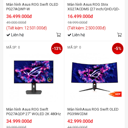
Màn hình Asus ROG Swift OLED
Màn hình Asus ROG Strix
PG27AQWP-W
XG27ACDMS (27 inch/QHD/QD-
OLED/280Hz/0.03ms)
36.499.000đ
16.499.000đ
49.000.000đ
18.999.000đ
(Tiết kiệm: 12.501.000đ)
(Tiết kiệm: 2.500.000đ)
Liên hệ
Liên hệ
MÃ SP: 0
MÃ SP: 0
-13%
-5%
Màn hình Asus ROG Swift
Màn hìnhAsus ROG Swift OLED
PG27AQDP 27" WOLED 2K 480Hz
PG39WCDM
Gsync
34.999.000đ
42.999.000đ
39.999.000đ
44.999.000đ