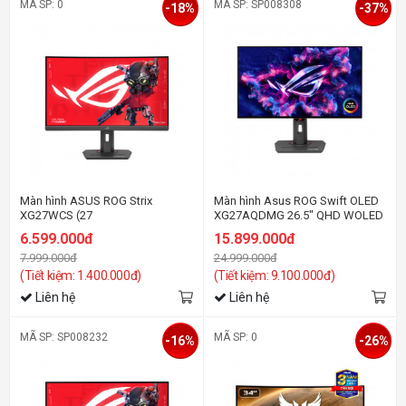
MÃ SP: 0
MÃ SP: SP008308
-18%
-37%
Màn hình ASUS ROG Strix
Màn hình Asus ROG Swift OLED
XG27WCS (27
XG27AQDMG 26.5″ QHD WOLED
inch/QHD/VA/180Hz/1ms/USB-
240Hz
6.599.000đ
15.899.000đ
C)
7.999.000đ
24.999.000đ
(Tiết kiệm: 1.400.000đ)
(Tiết kiệm: 9.100.000đ)
Liên hệ
Liên hệ
MÃ SP: SP008232
MÃ SP: 0
-16%
-26%