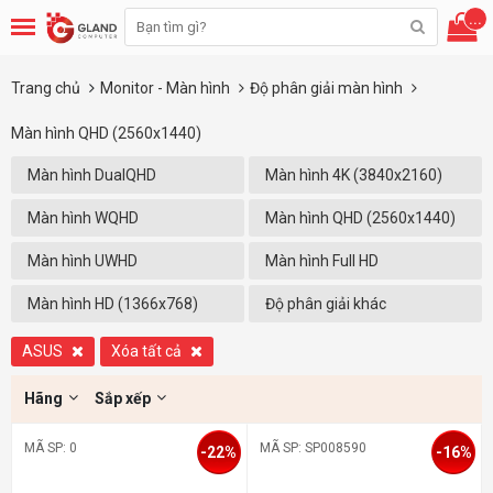
...
Trang chủ
Monitor - Màn hình
Độ phân giải màn hình
Màn hình QHD (2560x1440)
Màn hình DualQHD
Màn hình 4K (3840x2160)
(5120x1440)
Màn hình WQHD
Màn hình QHD (2560x1440)
(3440x1440)
Màn hình UWHD
Màn hình Full HD
(2560X1080)
(1920x1080)
Màn hình HD (1366x768)
Độ phân giải khác
ASUS
Xóa tất cả
Hãng
Sắp xếp
MÃ SP: 0
MÃ SP: SP008590
-22%
-16%