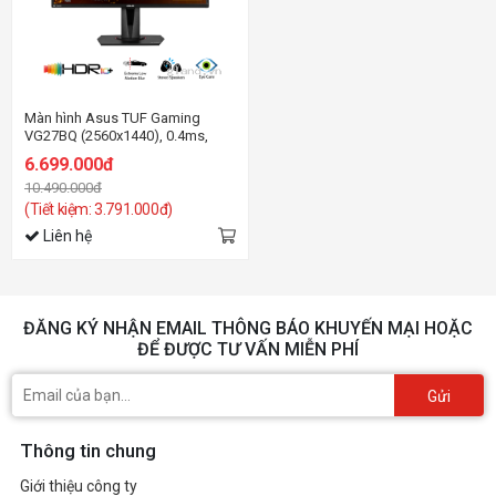
Màn hình Asus TUF Gaming
VG27BQ (2560x1440), 0.4ms,
165Hz, G-SYNC, HDR10
6.699.000đ
10.490.000đ
(Tiết kiệm: 3.791.000đ)
Liên hệ
ĐĂNG KÝ NHẬN EMAIL THÔNG BÁO KHUYẾN MẠI HOẶC
ĐỂ ĐƯỢC TƯ VẤN MIỄN PHÍ
Gửi
Thông tin chung
Giới thiệu công ty