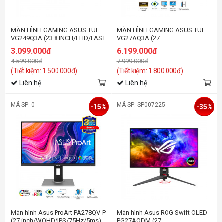
MÀN HÌNH GAMING ASUS TUF
MÀN HÌNH GAMING ASUS TUF
VG249Q3A (23.8 INCH/FHD/FAST
VG27AQ3A (27
IPS/180HZ/1MS)
INCH/QHD/IPS/180HZ/1MS/LOA)
3.099.000đ
6.199.000đ
4.599.000đ
7.999.000đ
(Tiết kiệm: 1.500.000đ)
(Tiết kiệm: 1.800.000đ)
Liên hệ
Liên hệ
MÃ SP: 0
MÃ SP: SP007225
-15%
-35%
Màn hình Asus ProArt PA278QV-P
Màn hình Asus ROG Swift OLED
(27 inch/WQHD/IPS/75Hz/5ms)
PG27AQDM (27