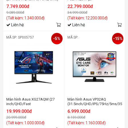
inch/QHD/OLED/240Hz/0.03ms)
7.749.000đ
22.799.000đ
9.089.000đ
34.999.000đ
(Tiết kiệm: 1.340.000đ)
(Tiết kiệm: 12.200.000đ)
Liên hệ
Liên hệ
MÃ SP: SP005757
MÃ SP:
-5%
-15%
Màn hình Asus XG27AQM (27
Màn hình Asus VP32AQ
inch/QHD/Fast
(31.5inch/QHD/IPS/75Hz/5ms/350ni
IPS/270Hz/1ms/400
19.999.000đ
6.999.000đ
nits/HDMI+DP+USB+Audio)
20.999.000đ
8.159.000đ
(Tiết kiệm: 1.000.000đ)
(Tiết kiệm: 1.160.000đ)