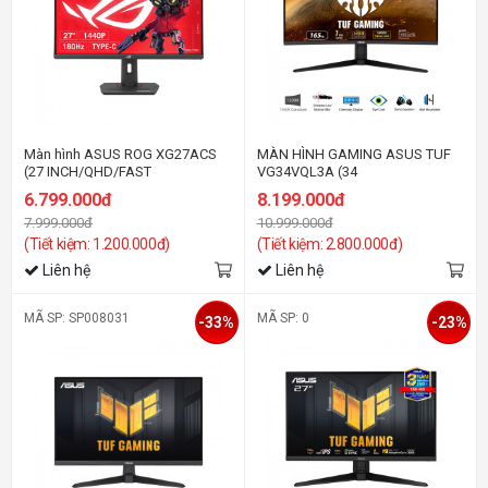
Màn hình ASUS ROG XG27ACS
MÀN HÌNH GAMING ASUS TUF
(27 INCH/QHD/FAST
VG34VQL3A (34
IPS/180HZ/1MS/USB-C)
INCH/WQHD/VA/180HZ/1MS/LOA/
6.799.000đ
8.199.000đ
7.999.000đ
10.999.000đ
(Tiết kiệm: 1.200.000đ)
(Tiết kiệm: 2.800.000đ)
Liên hệ
Liên hệ
MÃ SP: SP008031
MÃ SP: 0
-33%
-23%