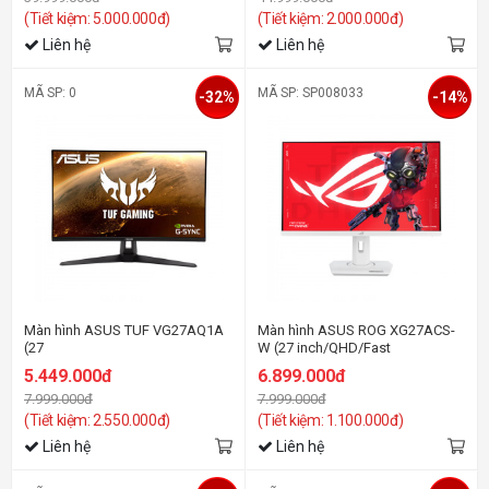
(Tiết kiệm: 5.000.000đ)
(Tiết kiệm: 2.000.000đ)
Liên hệ
Liên hệ
MÃ SP: 0
MÃ SP: SP008033
-32%
-14%
Màn hình ASUS TUF VG27AQ1A
Màn hình ASUS ROG XG27ACS-
(27
W (27 inch/QHD/Fast
inch/QHD/IPS/170Hz/1ms/Loa)
IPS/180Hz/1ms/USB-C)
5.449.000đ
6.899.000đ
7.999.000đ
7.999.000đ
(Tiết kiệm: 2.550.000đ)
(Tiết kiệm: 1.100.000đ)
Liên hệ
Liên hệ