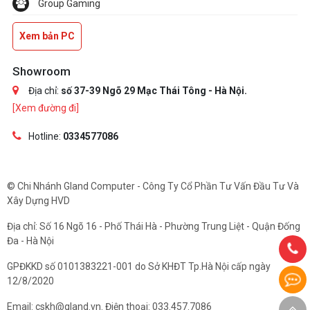
Group Gaming
Xem bản PC
Showroom
Địa chỉ:
số 37-39 Ngõ 29 Mạc Thái Tông - Hà Nội.
[Xem đường đi]
Hotline:
0334577086
© Chi Nhánh Gland Computer - Công Ty Cổ Phần Tư Vấn Đầu Tư Và
Xây Dựng HVD
Địa chỉ: Số 16 Ngõ 16 - Phố Thái Hà - Phường Trung Liệt - Quận Đống
Đa - Hà Nội
GPĐKKD số 0101383221-001 do Sở KHĐT Tp.Hà Nội cấp ngày
12/8/2020
Email: cskh@gland.vn. Điện thoại: 033.457.7086