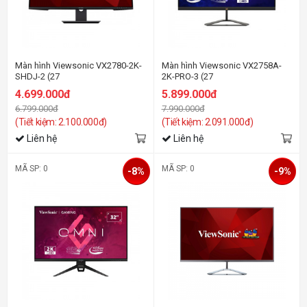
Màn hình Viewsonic VX2780-2K-
Màn hình Viewsonic VX2758A-
SHDJ-2 (27
2K-PRO-3 (27
inch/QHD/IPS/100Hz/4ms)
inch/QHD/IPS/240Hz/1ms)
4.699.000đ
5.899.000đ
6.799.000đ
7.990.000đ
(Tiết kiệm: 2.100.000đ)
(Tiết kiệm: 2.091.000đ)
Liên hệ
Liên hệ
MÃ SP: 0
MÃ SP: 0
-8%
-9%