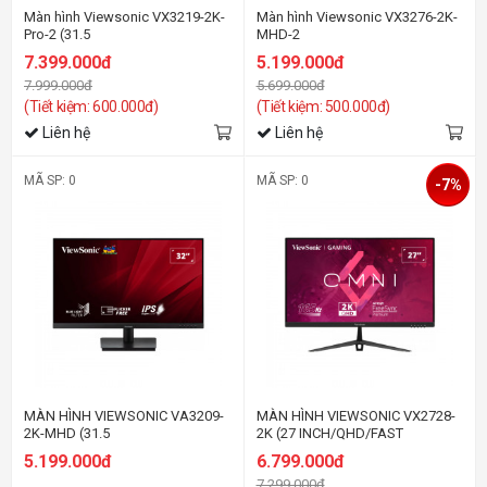
Màn hình Viewsonic VX3219-2K-
Màn hình Viewsonic VX3276-2K-
Pro-2 (31.5
MHD-2
inch/QHD/IPS/165Hz/0.43ms)
(31.5inch/QHD/IPS/75Hz/4ms/HDM
7.399.000đ
5.199.000đ
7.999.000đ
5.699.000đ
(Tiết kiệm: 600.000đ)
(Tiết kiệm: 500.000đ)
Liên hệ
Liên hệ
MÃ SP: 0
MÃ SP: 0
-7%
MÀN HÌNH VIEWSONIC VA3209-
MÀN HÌNH VIEWSONIC VX2728-
2K-MHD (31.5
2K (27 INCH/QHD/FAST
INCH/QHD/IPS/75HZ/4MS)
IPS/165HZ/0.5MS)
5.199.000đ
6.799.000đ
7.299.000đ