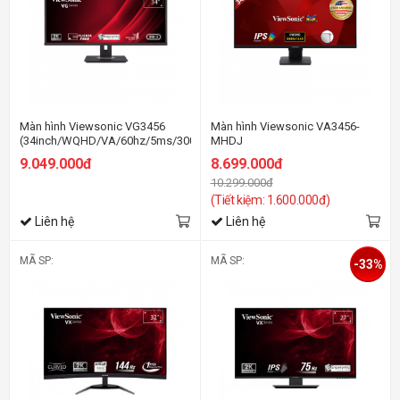
Màn hình Viewsonic VG3456
Màn hình Viewsonic VA3456-
(34inch/WQHD/VA/60hz/5ms/300nits/HDMI+DP/Loa)
MHDJ
(34inch/WQHD/IPS/75hz/4ms/400ni
9.049.000đ
8.699.000đ
10.299.000đ
(Tiết kiệm: 1.600.000đ)
Liên hệ
Liên hệ
MÃ SP:
MÃ SP:
-33%