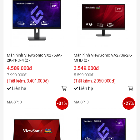
Màn hình ViewSonic VX2758A-
Màn hình ViewSonic VA2708-2K-
2K-PRO-4 (27
MHD (27
Inch/QHD/IPS/180Hz/1ms)
inch/QHD/IPS/100Hz/1ms/loa)
4.589.000đ
3.549.000đ
7.990.000đ
5.599.000đ
(Tiết kiệm: 3.401.000đ)
(Tiết kiệm: 2.050.000đ)
Liên hệ
Liên hệ
MÃ SP: 0
MÃ SP: 0
-31%
-27%