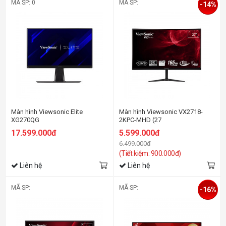
MÃ SP: 0
MÃ SP:
-14%
Màn hình Viewsonic Elite
Màn hình Viewsonic VX2718-
XG270QG
2KPC-MHD (27
(27inch/QHD/NanoIPS/165Hz/1ms/350nits/HDMI+DP/G-
inch/2K/VA/165Hz/1ms/250nits/HD
17.599.000đ
5.599.000đ
Sync/Loa)
6.499.000đ
(Tiết kiệm: 900.000đ)
Liên hệ
Liên hệ
MÃ SP:
MÃ SP:
-16%