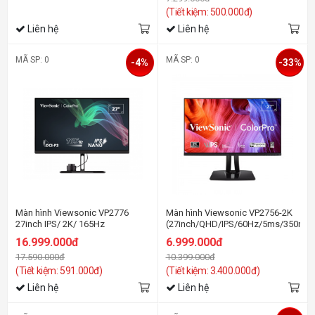
(Tiết kiệm: 500.000đ)
Liên hệ
Liên hệ
MÃ SP: 0
MÃ SP: 0
-4%
-33%
Màn hình Viewsonic VP2776
Màn hình Viewsonic VP2756-2K
27inch IPS/ 2K/ 165Hz
(27inch/QHD/IPS/60Hz/5ms/350nit
16.999.000đ
6.999.000đ
17.590.000đ
10.399.000đ
(Tiết kiệm: 591.000đ)
(Tiết kiệm: 3.400.000đ)
Liên hệ
Liên hệ