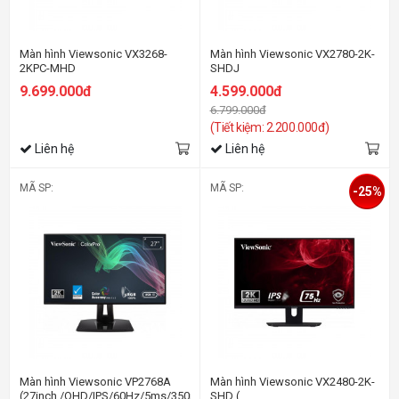
Màn hình Viewsonic VX3268-
Màn hình Viewsonic VX2780-2K-
2KPC-MHD
SHDJ
(31.5inch/QHD/VA/144Hz/1ms/250nits/HDMI+DP+Audio/FreeSync/Loa/C
(27inch/QHD/IPS/75Hz/4ms/250nit
9.699.000đ
4.599.000đ
6.799.000đ
(Tiết kiệm: 2.200.000đ)
Liên hệ
Liên hệ
MÃ SP:
MÃ SP:
-25%
Màn hình Viewsonic VP2768A
Màn hình Viewsonic VX2480-2K-
(27inch./QHD/IPS/60Hz/5ms/350nits/HDMI+DP+USBC+USB+Audio+LAN)
SHD (