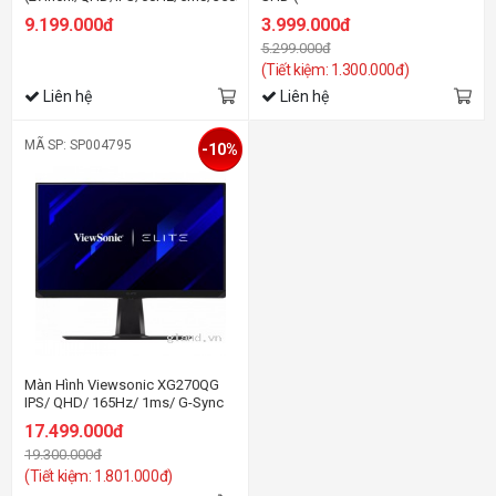
23.8inch/QHD/IPS/75Hz/4ms/250ni
9.199.000đ
3.999.000đ
5.299.000đ
(Tiết kiệm: 1.300.000đ)
Liên hệ
Liên hệ
MÃ SP: SP004795
-10%
Màn Hình Viewsonic XG270QG
IPS/ QHD/ 165Hz/ 1ms/ G-Sync
17.499.000đ
19.300.000đ
(Tiết kiệm: 1.801.000đ)