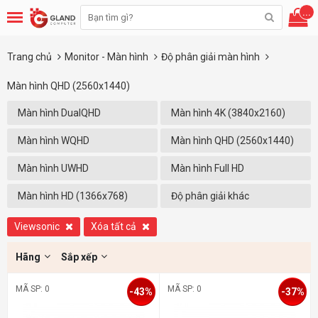
...
Trang chủ
Monitor - Màn hình
Độ phân giải màn hình
Màn hình QHD (2560x1440)
Màn hình DualQHD
Màn hình 4K (3840x2160)
(5120x1440)
Màn hình WQHD
Màn hình QHD (2560x1440)
(3440x1440)
Màn hình UWHD
Màn hình Full HD
(2560X1080)
(1920x1080)
Màn hình HD (1366x768)
Độ phân giải khác
Viewsonic
Xóa tất cả
Hãng
Sắp xếp
MÃ SP: 0
MÃ SP: 0
-43%
-37%