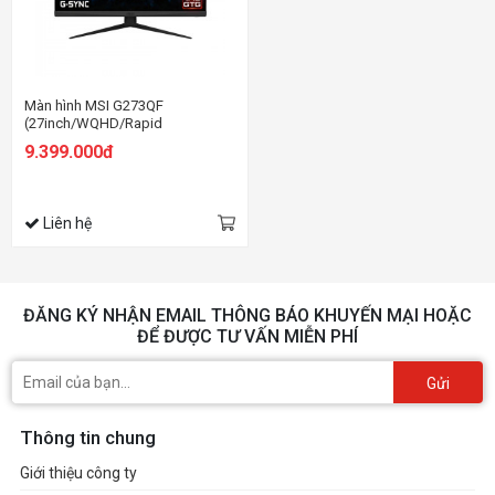
Màn hình MSI G273QF
(27inch/WQHD/Rapid
IPS/165Hz/1ms/300nits/HDMI+DP/Gsync)
9.399.000đ
Liên hệ
ĐĂNG KÝ NHẬN EMAIL THÔNG BÁO KHUYẾN MẠI HOẶC
ĐỂ ĐƯỢC TƯ VẤN MIỄN PHÍ
Gửi
Thông tin chung
Giới thiệu công ty