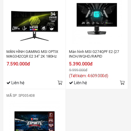
MÀN HÌNH GAMING MSI OPTIX
Màn hình MSI G274QPF E2 (27
MAG342CQR E2 34" 2K 180Hz
INCH/WQHD/RAPID
chuyên game
IPS/180HZ/1MS)
7.590.000đ
5.390.000đ
9.999.000đ
(Tiết kiệm: 4.609.000đ)
Liên hệ
Liên hệ
MÃ SP: SP005408