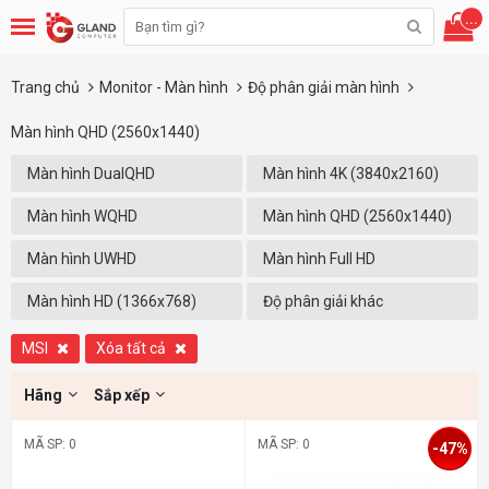
...
Trang chủ
Monitor - Màn hình
Độ phân giải màn hình
Màn hình QHD (2560x1440)
Màn hình DualQHD
Màn hình 4K (3840x2160)
(5120x1440)
Màn hình WQHD
Màn hình QHD (2560x1440)
(3440x1440)
Màn hình UWHD
Màn hình Full HD
(2560X1080)
(1920x1080)
Màn hình HD (1366x768)
Độ phân giải khác
MSI
Xóa tất cả
Hãng
Sắp xếp
MÃ SP: 0
MÃ SP: 0
-47%