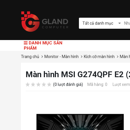
Tất cả danh mục
DANH MỤC SẢN
PHẨM
Trang chủ
Monitor - Màn hình
Kích cỡ màn hình
Màn h
Màn hình MSI G274QPF E2 
(0 lượt đánh giá)
Mã hàng: 0
Lượt xem