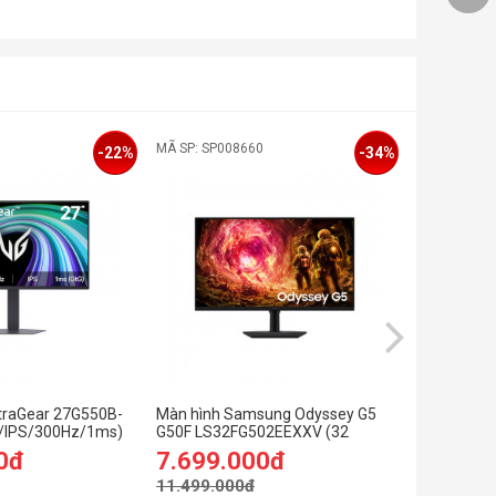
MÃ SP: SP008660
MÃ SP: 0
-22%
-34%
ltraGear 27G550B-
Màn hình Samsung Odyssey G5
Màn hình 
D/IPS/300Hz/1ms)
G50F LS32FG502EEXXV (32
inch/QHD/
inch/QHD/IPS/180Hz/1ms)
OLED/240H
0đ
7.699.000đ
13.599
11.499.000đ
15.999.0