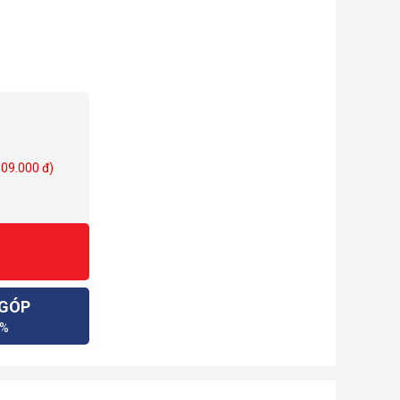
609.000 đ)
 GÓP
0%