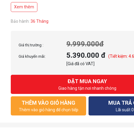
Thời gian phản hồi: 1ms
Xem thêm
Độ sáng: 400 nits
Độ tương phản: 1000:1
Tương thích VESA: 75x75mm
Bảo hành:
36 Tháng
Kết nối:
2x HDMI 2.0b
1x DisplayPort 1.4a
9.999.000đ
Giá thị trường :
5.390.000 đ
(Tiết kiệm: 4.
Giá khuyến mãi:
[Giá đã có VAT]
ĐẶT MUA NGAY
Giao hàng tận nơi nhanh chóng
THÊM VÀO GIỎ HÀNG
MUA TRẢ
Thêm vào giỏ hàng để chọn tiếp
Lãi suất 