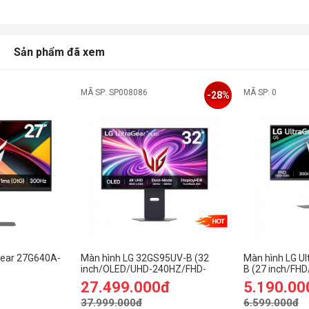
Sản phẩm đã xem
MÃ SP: SP008086
MÃ SP: 0
-28%
Gear 27G640A-
Màn hình LG 32GS95UV-B (32
Màn hình LG U
inch/OLED/UHD-240HZ/FHD-
B (27 inch/FH
0Hz/1ms/loa/USB-
480Hz/0.03ms)
27.499.000đ
5.190.00
37.999.000đ
6.599.000đ