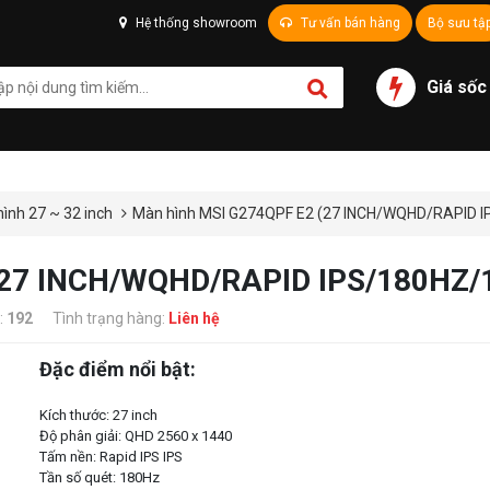
Hệ thống showroom
Tư vấn bán hàng
Bộ sưu tậ
Giá sốc
ình 27 ~ 32 inch
Màn hình MSI G274QPF E2 (27 INCH/WQHD/RAPID 
(27 INCH/WQHD/RAPID IPS/180HZ/
:
192
Tình trạng hàng:
Liên hệ
Đặc điểm nổi bật:
Kích thước: 27 inch
Độ phân giải: QHD 2560 x 1440
Tấm nền: Rapid IPS IPS
Tần số quét: 180Hz