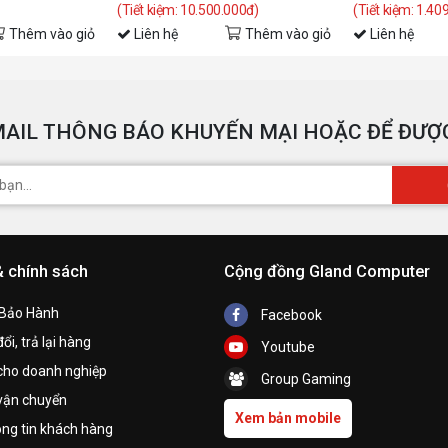
(Tiết kiệm: 10.500.000đ)
(Tiết kiệm: 1.40
Thêm vào giỏ
Liên hệ
Thêm vào giỏ
Liên hệ
AIL THÔNG BÁO KHUYẾN MẠI HOẶC ĐỂ ĐƯỢC
& chính sách
Cộng đồng Gland Computer
 Bảo Hành
Facebook
ổi, trả lại hàng
Youtube
cho doanh nghiệp
Group Gaming
vận chuyển
Xem bản mobile
ng tin khách hàng