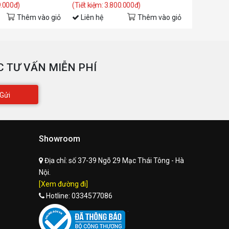
9.000đ)
(Tiết kiệm: 3.800.000đ)
(Tiết kiệm: 
Thêm vào giỏ
Liên hệ
Thêm vào giỏ
Liên hệ
 TƯ VẤN MIỄN PHÍ
Gửi
Showroom
Địa chỉ:
số 37-39 Ngõ 29 Mạc Thái Tông - Hà
Nội.
[Xem đường đi]
Hotline:
0334577086