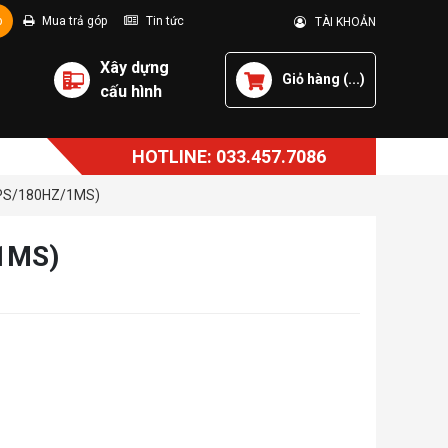
p
Mua trả góp
Tin tức
TÀI KHOẢN
Xây dựng
Giỏ hàng (
...
)
cấu hình
HOTLINE: 033.457.7086
IPS/180HZ/1MS)
1MS)