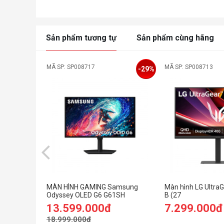
Sản phẩm tương tự
Sản phẩm cùng hãng
MÃ SP: SP008717
MÃ SP: SP008713
-29%
MÀN HÌNH GAMING Samsung
Màn hình LG Ultra
Odyssey OLED G6 G61SH
B (27
LS27HG612SEXXV (27
icnh/QHD/IPS/30
13.599.000đ
7.299.000đ
inch/QHD/OLED/240Hz/0.03ms)
C 15W)
18.999.000đ